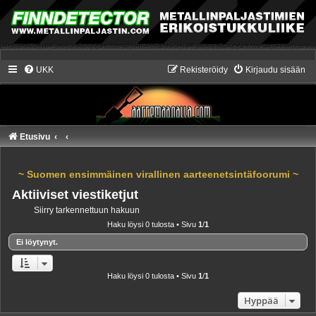
UKK
Rekisteröidy
Kirjaudu sisään
Etusivu
~ Suomen ensimmäinen virallinen aarteenetsintäfoorumi ~
Aktiiviset viestiketjut
Siirry tarkennettuun hakuun
Haku löysi 0 tulosta • Sivu
1
/
1
Ei löytynyt.
Haku löysi 0 tulosta • Sivu
1
/
1
Hyppää