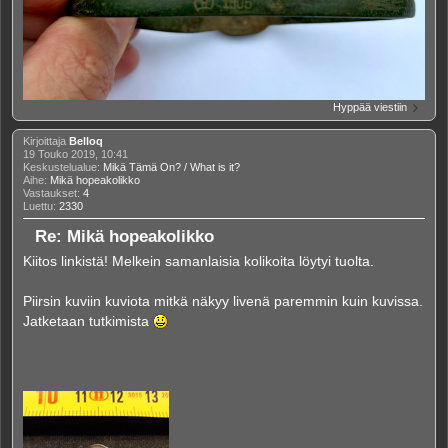
Hyppää viestiin
Kirjoittaja
Belloq
19 Touko 2019, 10:41
Keskustelualue:
Mikä Tämä On? / What is it?
Aihe:
Mikä hopeakolikko
Vastaukset:
4
Luettu:
2330
Re: Mikä hopeakolikko
Kiitos linkistä! Melkein samanlaisia kolikoita löytyi tuolta.
Piirsin kuviin kuviota mitkä näkyy livenä paremmin kuin kuvissa.
Jatketaan tutkimista