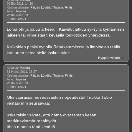
02 Elo 2011, 14:10
Keskustelualue:
Päivän Löydöt / Todays Finds
Aihe:
Hopeaa
Vastaukset:
29
Luettu:
12421
Loma ohi ja paluu arkeen... Kaivelut jatkuu syksyllä kyntämisen
jälkeen tai viimeistään keväällä toukotöiden yhteydessä.
Kolikoiden pitäisi nyt olla Rahakammiossa ja ilmoittelen täällä
kun uutta tietoa sieltä joskus tulee.
Hyppää viestiin
Kirjoittaja
Belloq
31 Heinä 2011, 16:27
Keskustelualue:
Päivän Löydöt / Todays Finds
Aihe:
Hopeaa
Vastaukset:
29
Luettu:
12421
Olin väärässä museoviraston nopeudesta! Tuukka Talvio
vastasi mm seuraavaa:
uskaltaisin veikata, että nämä ovat tämän kesän
merkittävimmät rahalöydöt
tästä maasta tänä kesänä.