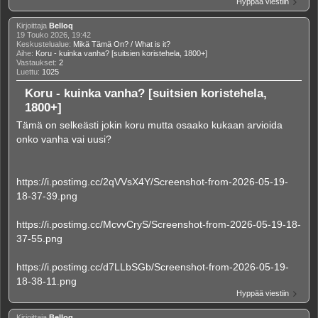
Hyppää viestiin
Kirjoittaja
Belloq
19 Touko 2026, 19:42
Keskustelualue:
Mikä Tämä On? / What is it?
Aihe:
Koru - kuinka vanha? [suitsien koristehela, 1800+]
Vastaukset:
2
Luettu:
1025
Koru - kuinka vanha? [suitsien koristehela,
1800+]
Tämä on selkeästi jokin koru mutta osaako kukaan arvioida
onko vanha vai uusi?
https://i.postimg.cc/2qVVsX4Y/Screenshot-from-2026-05-19-
18-37-39.png
https://i.postimg.cc/McvvCryS/Screenshot-from-2026-05-19-18-
37-55.png
https://i.postimg.cc/d7LLbSGb/Screenshot-from-2026-05-19-
18-38-11.png
Hyppää viestiin
Kirjoittaja
Belloq