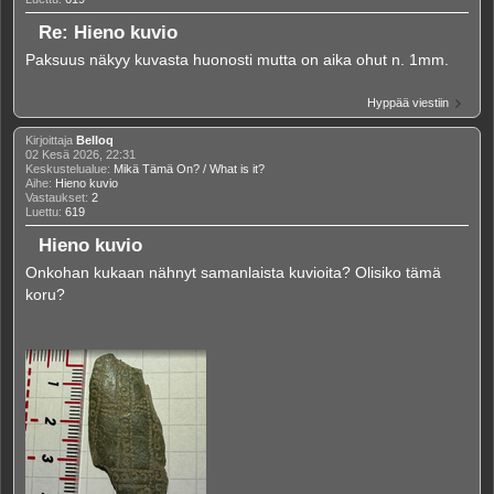
Re: Hieno kuvio
Paksuus näkyy kuvasta huonosti mutta on aika ohut n. 1mm.
Hyppää viestiin
Kirjoittaja
Belloq
02 Kesä 2026, 22:31
Keskustelualue:
Mikä Tämä On? / What is it?
Aihe:
Hieno kuvio
Vastaukset:
2
Luettu:
619
Hieno kuvio
Onkohan kukaan nähnyt samanlaista kuvioita? Olisiko tämä
koru?