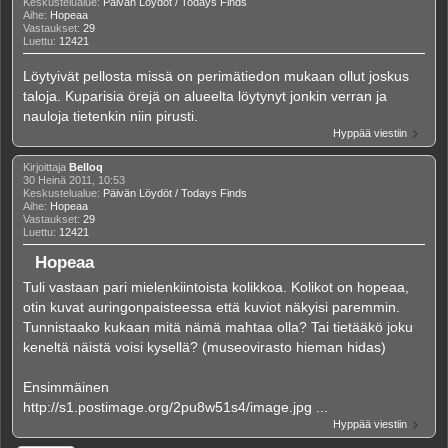
Keskustelualue:
Päivän Löydöt / Todays Finds
Aihe:
Hopeaa
Vastaukset:
29
Luettu:
12421
Löytyivät pellosta missä on perimätiedon mukaan ollut joskus
taloja. Kuparisia örejä on alueelta löytynyt jonkin verran ja
nauloja tietenkin niin pirusti.
Hyppää viestiin
Kirjoittaja
Belloq
30 Heinä 2011, 10:53
Keskustelualue:
Päivän Löydöt / Todays Finds
Aihe:
Hopeaa
Vastaukset:
29
Luettu:
12421
Hopeaa
Tuli vastaan pari mielenkiintoista kolikkoa. Kolikot on hopeaa,
otin kuvat auringonpaisteessa että kuviot näkyisi paremmin.
Tunnistaako kukaan mitä nämä mahtaa olla? Tai tietääkö joku
keneltä näistä voisi kysellä? (museovirasto hieman hidas)
Ensimmäinen
http://s1.postimage.org/2pu8w51s4/image.jpg ...
Hyppää viestiin