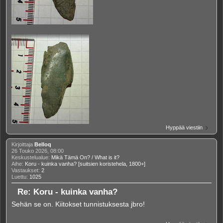
Hyppää viestiin
Kirjoittaja
Belloq
26 Touko 2026, 08:00
Keskustelualue:
Mikä Tämä On? / What is it?
Aihe:
Koru - kuinka vanha? [suitsien koristehela, 1800+]
Vastaukset:
2
Luettu:
1025
Re: Koru - kuinka vanha?
Sehän se on. Kiitokset tunnistuksesta jbro!