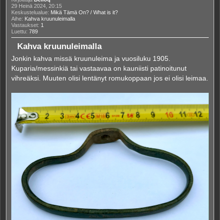
29 Heinä 2024, 20:15
Keskustelualue:
Mikä Tämä On? / What is it?
Aihe:
Kahva kruunuleimalla
Vastaukset:
1
Luettu:
789
Kahva kruunuleimalla
Jonkin kahva missä kruunuleima ja vuosiluku 1905.
Kuparia/messinkiä tai vastaavaa on kauniisti patinoitunut
vihreäksi. Muuten olisi lentänyt romukoppaan jos ei olisi leimaa.