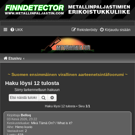
UKK
Rekisteröidy
Kirjaudu sisään
Etusivu
~ Suomen ensimmäinen virallinen aarteenetsintäfoorumi ~
Haku löysi 12 tulosta
Siirry tarkennettuun hakuun
Etsi
Tarkennettu haku
Haku löysi 12 tulosta • Sivu
1
/
1
Kirjoittaja
Belloq
03 Kesä 2026, 23:22
Keskustelualue:
Mikä Tämä On? / What is it?
Aihe:
Hieno kuvio
Vastaukset:
2
Luettu:
619