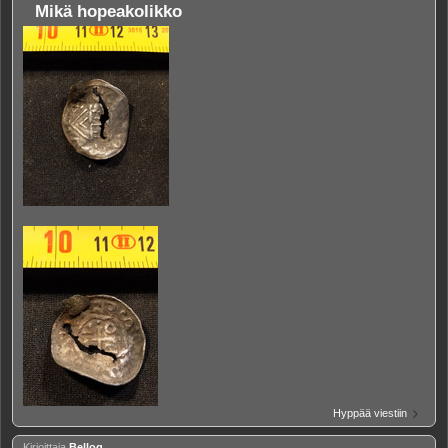
Mikä hopeakolikko
Hyppää viestiin
Kirjoittaja
Belloq