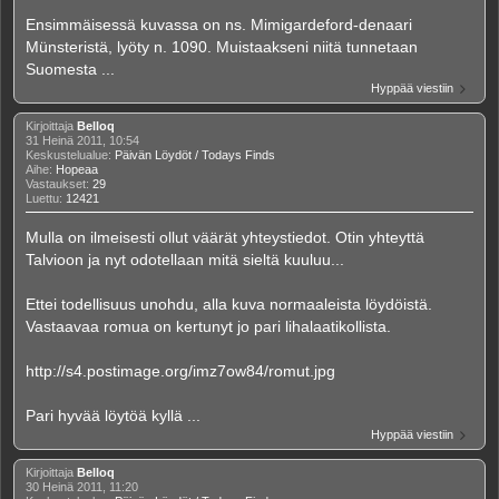
Ensimmäisessä kuvassa on ns. Mimigardeford-denaari
Münsteristä, lyöty n. 1090. Muistaakseni niitä tunnetaan
Suomesta ...
Hyppää viestiin
Kirjoittaja
Belloq
31 Heinä 2011, 10:54
Keskustelualue:
Päivän Löydöt / Todays Finds
Aihe:
Hopeaa
Vastaukset:
29
Luettu:
12421
Mulla on ilmeisesti ollut väärät yhteystiedot. Otin yhteyttä
Talvioon ja nyt odotellaan mitä sieltä kuuluu...
Ettei todellisuus unohdu, alla kuva normaaleista löydöistä.
Vastaavaa romua on kertunyt jo pari lihalaatikollista.
http://s4.postimage.org/imz7ow84/romut.jpg
Pari hyvää löytöä kyllä ...
Hyppää viestiin
Kirjoittaja
Belloq
30 Heinä 2011, 11:20