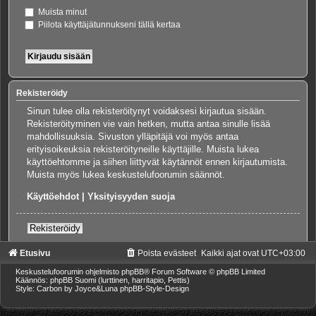
Muista minut
Piilota käyttäjätunnukseni tällä kertaa
Rekisteröidy
Sinun tulee olla rekisteröitynyt voidaksesi kirjautua sisään.
Rekisteröityminen vie vain hetken, mutta antaa sinulle lisää
mahdollisuuksia. Sivuston ylläpitäjä voi myös antaa
erityisoikeuksia rekisteröityneille käyttäjille. Muista lukea
käyttöehtomme ja siihen liittyvät käytännöt ennen kirjautumista.
Muista myös lukea keskustelufoorumin säännöt.
Käyttöehdot
|
Yksityisyyden suoja
Rekisteröidy
Etusivu
Poista evästeet
Kaikki ajat ovat
UTC+03:00
Keskustelufoorumin ohjelmisto
phpBB
® Forum Software © phpBB Limited
Käännös: phpBB Suomi (lurttinen, harritapio, Pettis)
Style: Carbon by Joyce&Luna
phpBB-Style-Design