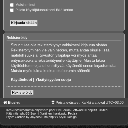
Muista minut
Piilota käyttäjätunnukseni tällä kertaa
Rekisteröidy
Sinun tulee olla rekisteröitynyt voidaksesi kirjautua sisään.
Rekisteröityminen vie vain hetken, mutta antaa sinulle lisää
mahdollisuuksia. Sivuston ylläpitäjä voi myös antaa
erityisoikeuksia rekisteröityneille käyttäjille. Muista lukea
käyttöehtomme ja siihen liittyvät käytännöt ennen kirjautumista.
Muista myös lukea keskustelufoorumin säännöt.
Käyttöehdot
|
Yksityisyyden suoja
Rekisteröidy
Etusivu
Poista evästeet
Kaikki ajat ovat
UTC+03:00
Keskustelufoorumin ohjelmisto
phpBB
® Forum Software © phpBB Limited
Käännös: phpBB Suomi (lurttinen, harritapio, Pettis)
Style: Carbon by Joyce&Luna
phpBB-Style-Design