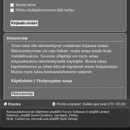
Muista minut
Piilota käyttäjätunnukseni tällä kertaa
Rekisteröidy
Sinun tulee olla rekisteröitynyt voidaksesi kirjautua sisään.
Rekisteröityminen vie vain hetken, mutta antaa sinulle lisää
mahdollisuuksia. Sivuston ylläpitäjä voi myös antaa
erityisoikeuksia rekisteröityneille käyttäjille. Muista lukea
käyttöehtomme ja siihen liittyvät käytännöt ennen kirjautumista.
Muista myös lukea keskustelufoorumin säännöt.
Käyttöehdot
|
Yksityisyyden suoja
Rekisteröidy
Etusivu
Poista evästeet
Kaikki ajat ovat
UTC+03:00
Keskustelufoorumin ohjelmisto
phpBB
® Forum Software © phpBB Limited
Käännös: phpBB Suomi (lurttinen, harritapio, Pettis)
Style: Carbon by Joyce&Luna
phpBB-Style-Design