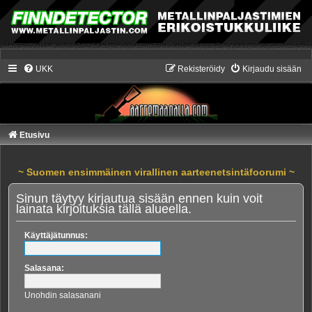
UKK
Rekisteröidy
Kirjaudu sisään
Etusivu
~ Suomen ensimmäinen virallinen aarteenetsintäfoorumi ~
Sinun täytyy kirjautua sisään ennen kuin voit
lainata kirjoituksia tällä alueella.
Käyttäjätunnus:
Salasana:
Unohdin salasanani