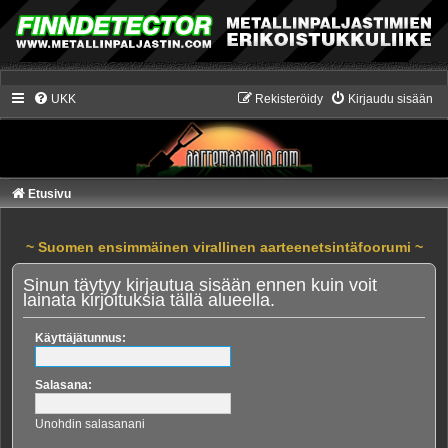
UKK
Rekisteröidy
Kirjaudu sisään
Etusivu
~ Suomen ensimmäinen virallinen aarteenetsintäfoorumi ~
Sinun täytyy kirjautua sisään ennen kuin voit
lainata kirjoituksia tällä alueella.
Käyttäjätunnus:
Salasana:
Unohdin salasanani