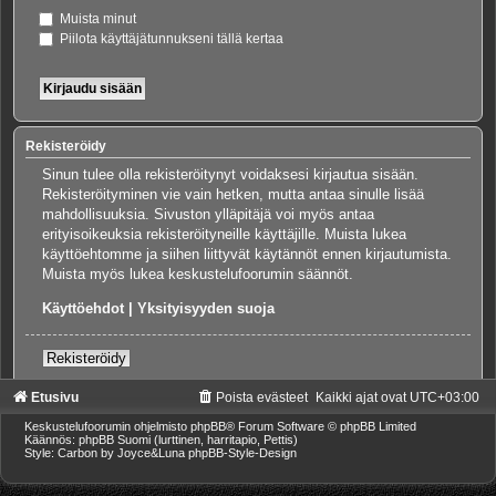
Muista minut
Piilota käyttäjätunnukseni tällä kertaa
Rekisteröidy
Sinun tulee olla rekisteröitynyt voidaksesi kirjautua sisään.
Rekisteröityminen vie vain hetken, mutta antaa sinulle lisää
mahdollisuuksia. Sivuston ylläpitäjä voi myös antaa
erityisoikeuksia rekisteröityneille käyttäjille. Muista lukea
käyttöehtomme ja siihen liittyvät käytännöt ennen kirjautumista.
Muista myös lukea keskustelufoorumin säännöt.
Käyttöehdot
|
Yksityisyyden suoja
Rekisteröidy
Etusivu
Poista evästeet
Kaikki ajat ovat
UTC+03:00
Keskustelufoorumin ohjelmisto
phpBB
® Forum Software © phpBB Limited
Käännös: phpBB Suomi (lurttinen, harritapio, Pettis)
Style: Carbon by Joyce&Luna
phpBB-Style-Design