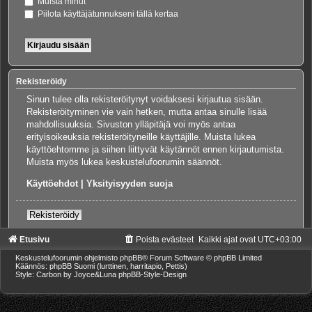
Muista minut
Piilota käyttäjätunnukseni tällä kertaa
Rekisteröidy
Sinun tulee olla rekisteröitynyt voidaksesi kirjautua sisään.
Rekisteröityminen vie vain hetken, mutta antaa sinulle lisää
mahdollisuuksia. Sivuston ylläpitäjä voi myös antaa
erityisoikeuksia rekisteröityneille käyttäjille. Muista lukea
käyttöehtomme ja siihen liittyvät käytännöt ennen kirjautumista.
Muista myös lukea keskustelufoorumin säännöt.
Käyttöehdot
|
Yksityisyyden suoja
Rekisteröidy
Etusivu
Poista evästeet
Kaikki ajat ovat
UTC+03:00
Keskustelufoorumin ohjelmisto
phpBB
® Forum Software © phpBB Limited
Käännös: phpBB Suomi (lurttinen, harritapio, Pettis)
Style: Carbon by Joyce&Luna
phpBB-Style-Design