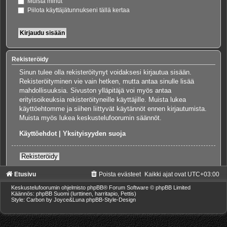
Muista minut
Piilota käyttäjätunnukseni tällä kertaa
Rekisteröidy
Sinun tulee olla rekisteröitynyt voidaksesi kirjautua sisään.
Rekisteröityminen vie vain hetken, mutta antaa sinulle lisää
mahdollisuuksia. Sivuston ylläpitäjä voi myös antaa
erityisoikeuksia rekisteröityneille käyttäjille. Muista lukea
käyttöehtomme ja siihen liittyvät käytännöt ennen kirjautumista.
Muista myös lukea keskustelufoorumin säännöt.
Käyttöehdot
|
Yksityisyyden suoja
Rekisteröidy
Etusivu
Poista evästeet
Kaikki ajat ovat
UTC+03:00
Keskustelufoorumin ohjelmisto
phpBB
® Forum Software © phpBB Limited
Käännös: phpBB Suomi (lurttinen, harritapio, Pettis)
Style: Carbon by Joyce&Luna
phpBB-Style-Design