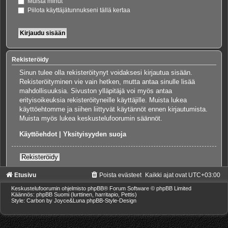
Muista minut
Piilota käyttäjätunnukseni tällä kertaa
Rekisteröidy
Sinun tulee olla rekisteröitynyt voidaksesi kirjautua sisään.
Rekisteröityminen vie vain hetken, mutta antaa sinulle lisää
mahdollisuuksia. Sivuston ylläpitäjä voi myös antaa
erityisoikeuksia rekisteröityneille käyttäjille. Muista lukea
käyttöehtomme ja siihen liittyvät käytännöt ennen kirjautumista.
Muista myös lukea keskustelufoorumin säännöt.
Käyttöehdot
|
Yksityisyyden suoja
Rekisteröidy
Etusivu
Poista evästeet
Kaikki ajat ovat
UTC+03:00
Keskustelufoorumin ohjelmisto
phpBB
® Forum Software © phpBB Limited
Käännös: phpBB Suomi (lurttinen, harritapio, Pettis)
Style: Carbon by Joyce&Luna
phpBB-Style-Design