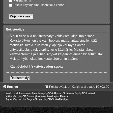
Muista minut
Piilota käyttäjätunnukseni tällä kertaa
Rekisteröidy
Sinun tulee olla rekisteröitynyt voidaksesi kirjautua sisään.
Rekisteröityminen vie vain hetken, mutta antaa sinulle lisää
mahdollisuuksia. Sivuston ylläpitäjä voi myös antaa
erityisoikeuksia rekisteröityneille käyttäjille. Muista lukea
käyttöehtomme ja siihen liittyvät käytännöt ennen kirjautumista.
Muista myös lukea keskustelufoorumin säännöt.
Käyttöehdot
|
Yksityisyyden suoja
Rekisteröidy
Etusivu
Poista evästeet
Kaikki ajat ovat
UTC+03:00
Keskustelufoorumin ohjelmisto
phpBB
® Forum Software © phpBB Limited
Käännös: phpBB Suomi (lurttinen, harritapio, Pettis)
Style: Carbon by Joyce&Luna
phpBB-Style-Design