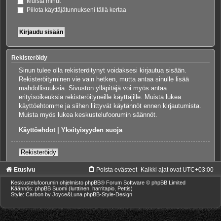
Muista minut
Piilota käyttäjätunnukseni tällä kertaa
Rekisteröidy
Sinun tulee olla rekisteröitynyt voidaksesi kirjautua sisään.
Rekisteröityminen vie vain hetken, mutta antaa sinulle lisää
mahdollisuuksia. Sivuston ylläpitäjä voi myös antaa
erityisoikeuksia rekisteröityneille käyttäjille. Muista lukea
käyttöehtomme ja siihen liittyvät käytännöt ennen kirjautumista.
Muista myös lukea keskustelufoorumin säännöt.
Käyttöehdot
|
Yksityisyyden suoja
Rekisteröidy
Etusivu
Poista evästeet
Kaikki ajat ovat
UTC+03:00
Keskustelufoorumin ohjelmisto
phpBB
® Forum Software © phpBB Limited
Käännös: phpBB Suomi (lurttinen, harritapio, Pettis)
Style: Carbon by Joyce&Luna
phpBB-Style-Design