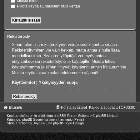
Muista minut
Piilota käyttäjätunnukseni tällä kertaa
Rekisteröidy
Sinun tulee olla rekisteröitynyt voidaksesi kirjautua sisään.
Rekisteröityminen vie vain hetken, mutta antaa sinulle lisää
mahdollisuuksia. Sivuston ylläpitäjä voi myös antaa
erityisoikeuksia rekisteröityneille käyttäjille. Muista lukea
käyttöehtomme ja siihen liittyvät käytännöt ennen kirjautumista.
Muista myös lukea keskustelufoorumin säännöt.
Käyttöehdot
|
Yksityisyyden suoja
Rekisteröidy
Etusivu
Poista evästeet
Kaikki ajat ovat
UTC+03:00
Keskustelufoorumin ohjelmisto
phpBB
® Forum Software © phpBB Limited
Käännös: phpBB Suomi (lurttinen, harritapio, Pettis)
Style: Carbon by Joyce&Luna
phpBB-Style-Design