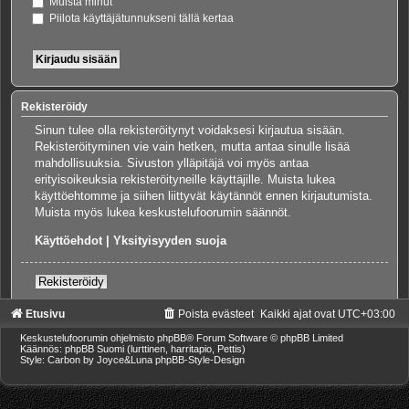
Muista minut
Piilota käyttäjätunnukseni tällä kertaa
Rekisteröidy
Sinun tulee olla rekisteröitynyt voidaksesi kirjautua sisään.
Rekisteröityminen vie vain hetken, mutta antaa sinulle lisää
mahdollisuuksia. Sivuston ylläpitäjä voi myös antaa
erityisoikeuksia rekisteröityneille käyttäjille. Muista lukea
käyttöehtomme ja siihen liittyvät käytännöt ennen kirjautumista.
Muista myös lukea keskustelufoorumin säännöt.
Käyttöehdot
|
Yksityisyyden suoja
Rekisteröidy
Etusivu
Poista evästeet
Kaikki ajat ovat
UTC+03:00
Keskustelufoorumin ohjelmisto
phpBB
® Forum Software © phpBB Limited
Käännös: phpBB Suomi (lurttinen, harritapio, Pettis)
Style: Carbon by Joyce&Luna
phpBB-Style-Design