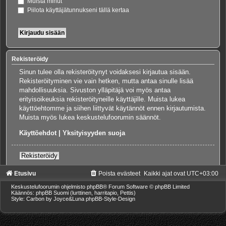
Muista minut
Piilota käyttäjätunnukseni tällä kertaa
Rekisteröidy
Sinun tulee olla rekisteröitynyt voidaksesi kirjautua sisään.
Rekisteröityminen vie vain hetken, mutta antaa sinulle lisää
mahdollisuuksia. Sivuston ylläpitäjä voi myös antaa
erityisoikeuksia rekisteröityneille käyttäjille. Muista lukea
käyttöehtomme ja siihen liittyvät käytännöt ennen kirjautumista.
Muista myös lukea keskustelufoorumin säännöt.
Käyttöehdot
|
Yksityisyyden suoja
Rekisteröidy
Etusivu
Poista evästeet
Kaikki ajat ovat
UTC+03:00
Keskustelufoorumin ohjelmisto
phpBB
® Forum Software © phpBB Limited
Käännös: phpBB Suomi (lurttinen, harritapio, Pettis)
Style: Carbon by Joyce&Luna
phpBB-Style-Design