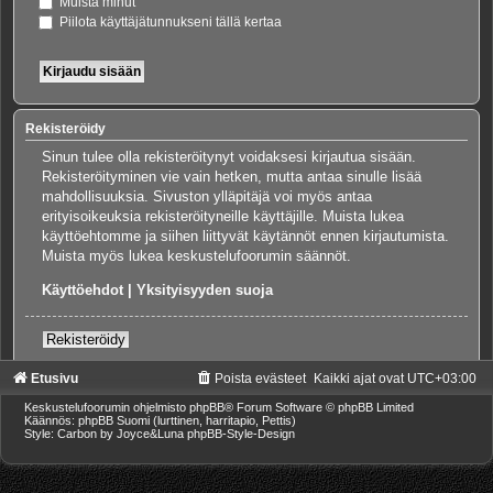
Muista minut
Piilota käyttäjätunnukseni tällä kertaa
Rekisteröidy
Sinun tulee olla rekisteröitynyt voidaksesi kirjautua sisään.
Rekisteröityminen vie vain hetken, mutta antaa sinulle lisää
mahdollisuuksia. Sivuston ylläpitäjä voi myös antaa
erityisoikeuksia rekisteröityneille käyttäjille. Muista lukea
käyttöehtomme ja siihen liittyvät käytännöt ennen kirjautumista.
Muista myös lukea keskustelufoorumin säännöt.
Käyttöehdot
|
Yksityisyyden suoja
Rekisteröidy
Etusivu
Poista evästeet
Kaikki ajat ovat
UTC+03:00
Keskustelufoorumin ohjelmisto
phpBB
® Forum Software © phpBB Limited
Käännös: phpBB Suomi (lurttinen, harritapio, Pettis)
Style: Carbon by Joyce&Luna
phpBB-Style-Design