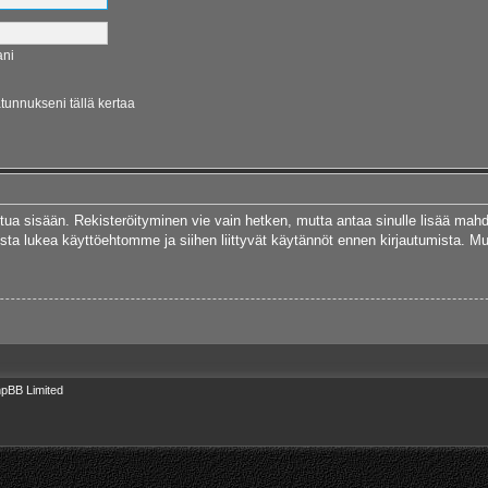
ani
ätunnukseni tällä kertaa
autua sisään. Rekisteröityminen vie vain hetken, mutta antaa sinulle lisää mah
 Muista lukea käyttöehtomme ja siihen liittyvät käytännöt ennen kirjautumista.
pBB Limited