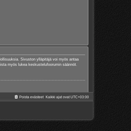
dollisuuksia. Sivuston ylläpitäjä voi myös antaa
 Muista myös lukea keskustelufoorumin säännöt.
Poista evästeet
Kaikki ajat ovat
UTC+03:00