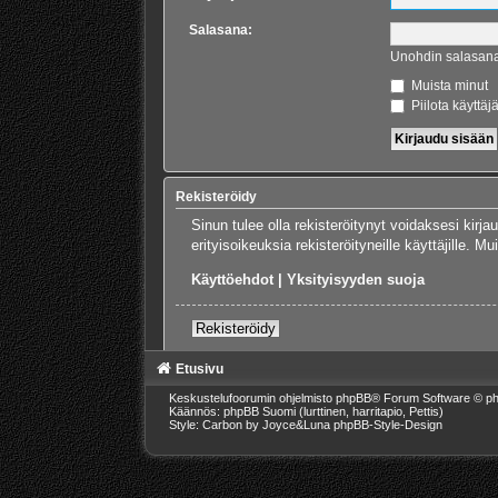
Salasana:
Unohdin salasan
Muista minut
Piilota käyttäj
Rekisteröidy
Sinun tulee olla rekisteröitynyt voidaksesi kirj
erityisoikeuksia rekisteröityneille käyttäjille.
Käyttöehdot
|
Yksityisyyden suoja
Rekisteröidy
Etusivu
Keskustelufoorumin ohjelmisto
phpBB
® Forum Software © ph
Käännös: phpBB Suomi (lurttinen, harritapio, Pettis)
Style: Carbon by Joyce&Luna
phpBB-Style-Design