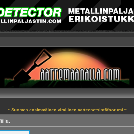
~ Suomen ensimmäinen virallinen aarteenetsintäfoorumi ~
ilia.