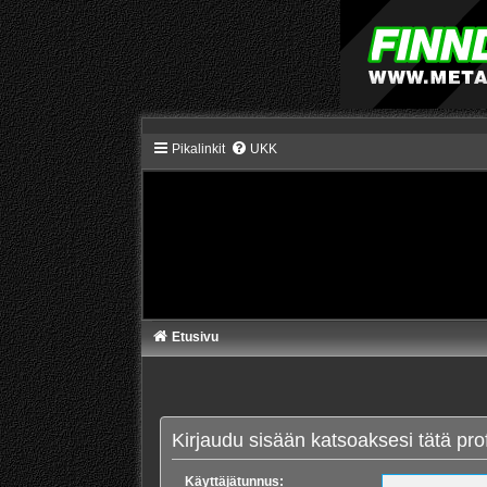
Pikalinkit
UKK
Etusivu
Kirjaudu sisään katsoaksesi tätä profi
Käyttäjätunnus: