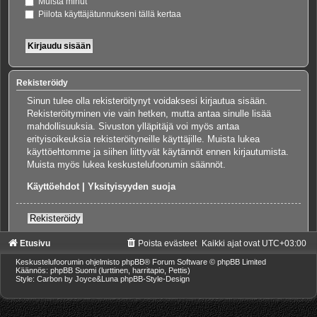
Muista minut
Piilota käyttäjätunnukseni tällä kertaa
Rekisteröidy
Sinun tulee olla rekisteröitynyt voidaksesi kirjautua sisään.
Rekisteröityminen vie vain hetken, mutta antaa sinulle lisää
mahdollisuuksia. Sivuston ylläpitäjä voi myös antaa
erityisoikeuksia rekisteröityneille käyttäjille. Muista lukea
käyttöehtomme ja siihen liittyvät käytännöt ennen kirjautumista.
Muista myös lukea keskustelufoorumin säännöt.
Käyttöehdot
|
Yksityisyyden suoja
Rekisteröidy
Etusivu
Poista evästeet
Kaikki ajat ovat
UTC+03:00
Keskustelufoorumin ohjelmisto
phpBB
® Forum Software © phpBB Limited
Käännös: phpBB Suomi (lurttinen, harritapio, Pettis)
Style: Carbon by Joyce&Luna
phpBB-Style-Design