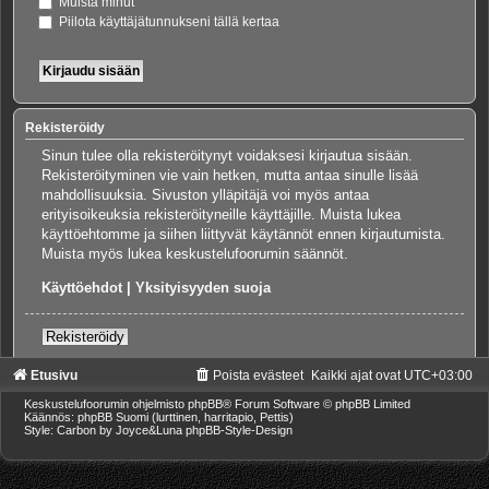
Muista minut
Piilota käyttäjätunnukseni tällä kertaa
Rekisteröidy
Sinun tulee olla rekisteröitynyt voidaksesi kirjautua sisään.
Rekisteröityminen vie vain hetken, mutta antaa sinulle lisää
mahdollisuuksia. Sivuston ylläpitäjä voi myös antaa
erityisoikeuksia rekisteröityneille käyttäjille. Muista lukea
käyttöehtomme ja siihen liittyvät käytännöt ennen kirjautumista.
Muista myös lukea keskustelufoorumin säännöt.
Käyttöehdot
|
Yksityisyyden suoja
Rekisteröidy
Etusivu
Poista evästeet
Kaikki ajat ovat
UTC+03:00
Keskustelufoorumin ohjelmisto
phpBB
® Forum Software © phpBB Limited
Käännös: phpBB Suomi (lurttinen, harritapio, Pettis)
Style: Carbon by Joyce&Luna
phpBB-Style-Design