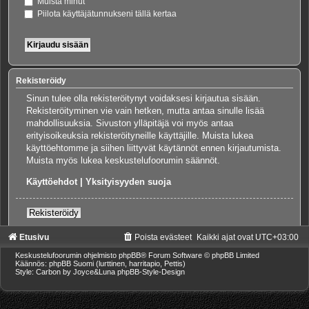
Muista minut
Piilota käyttäjätunnukseni tällä kertaa
Rekisteröidy
Sinun tulee olla rekisteröitynyt voidaksesi kirjautua sisään.
Rekisteröityminen vie vain hetken, mutta antaa sinulle lisää
mahdollisuuksia. Sivuston ylläpitäjä voi myös antaa
erityisoikeuksia rekisteröityneille käyttäjille. Muista lukea
käyttöehtomme ja siihen liittyvät käytännöt ennen kirjautumista.
Muista myös lukea keskustelufoorumin säännöt.
Käyttöehdot
|
Yksityisyyden suoja
Rekisteröidy
Etusivu
Poista evästeet
Kaikki ajat ovat
UTC+03:00
Keskustelufoorumin ohjelmisto
phpBB
® Forum Software © phpBB Limited
Käännös: phpBB Suomi (lurttinen, harritapio, Pettis)
Style: Carbon by Joyce&Luna
phpBB-Style-Design