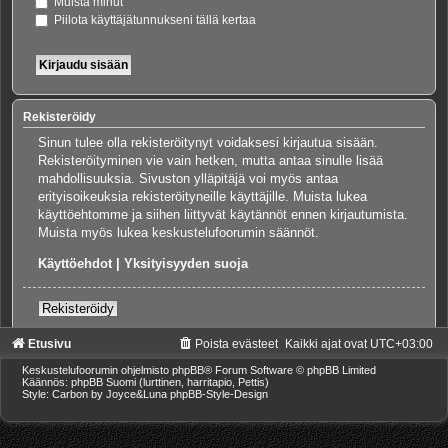
Muista minut
Piilota käyttäjätunnukseni tällä kertaa
Rekisteröidy
Sinun tulee olla rekisteröitynyt voidaksesi kirjautua sisään.
Rekisteröityminen vie vain hetken, mutta antaa sinulle lisää
mahdollisuuksia. Sivuston ylläpitäjä voi myös antaa
erityisoikeuksia rekisteröityneille käyttäjille. Muista lukea
käyttöehtomme ja siihen liittyvät käytännöt ennen kirjautumista.
Muista myös lukea keskustelufoorumin säännöt.
Käyttöehdot
|
Yksityisyyden suoja
Rekisteröidy
Etusivu
Poista evästeet
Kaikki ajat ovat
UTC+03:00
Keskustelufoorumin ohjelmisto
phpBB
® Forum Software © phpBB Limited
Käännös: phpBB Suomi (lurttinen, harritapio, Pettis)
Style: Carbon by Joyce&Luna
phpBB-Style-Design