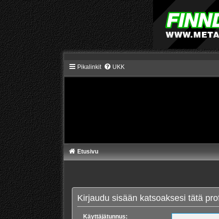
Pikalinkit
UKK
Etusivu
Kirjaudu sisään katsoaksesi tätä profi
Käyttäjätunnus: