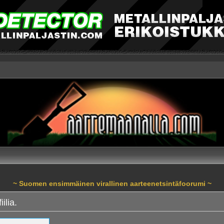
~ Suomen ensimmäinen virallinen aarteenetsintäfoorumi ~
ilia.