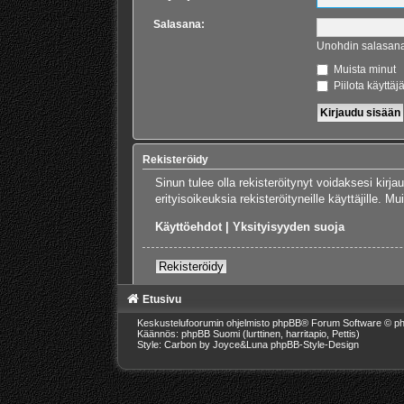
Salasana:
Unohdin salasan
Muista minut
Piilota käyttäj
Rekisteröidy
Sinun tulee olla rekisteröitynyt voidaksesi kirj
erityisoikeuksia rekisteröityneille käyttäjille.
Käyttöehdot
|
Yksityisyyden suoja
Rekisteröidy
Etusivu
Keskustelufoorumin ohjelmisto
phpBB
® Forum Software © ph
Käännös: phpBB Suomi (lurttinen, harritapio, Pettis)
Style: Carbon by Joyce&Luna
phpBB-Style-Design