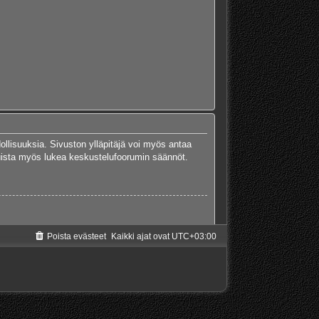
dollisuuksia. Sivuston ylläpitäjä voi myös antaa
 Muista myös lukea keskustelufoorumin säännöt.
Poista evästeet
Kaikki ajat ovat
UTC+03:00