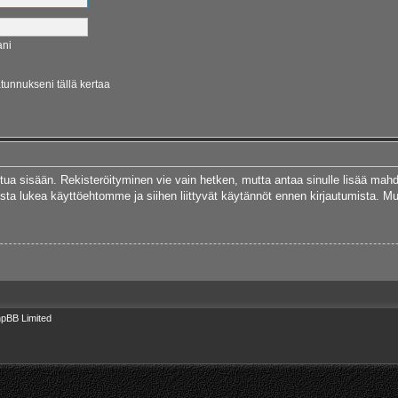
ani
ätunnukseni tällä kertaa
autua sisään. Rekisteröityminen vie vain hetken, mutta antaa sinulle lisää mah
 Muista lukea käyttöehtomme ja siihen liittyvät käytännöt ennen kirjautumista.
pBB Limited