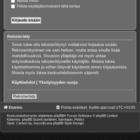
Muista minut
Piilota käyttäjätunnukseni tällä kertaa
Rekisteröidy
Sinun tulee olla rekisteröitynyt voidaksesi kirjautua sisään.
Rekisteröityminen vie vain hetken, mutta antaa sinulle lisää
mahdollisuuksia. Sivuston ylläpitäjä voi myös antaa
erityisoikeuksia rekisteröityneille käyttäjille. Muista lukea
käyttöehtomme ja siihen liittyvät käytännöt ennen kirjautumista.
Muista myös lukea keskustelufoorumin säännöt.
Käyttöehdot
|
Yksityisyyden suoja
Rekisteröidy
Etusivu
Poista evästeet
Kaikki ajat ovat
UTC+03:00
Keskustelufoorumin ohjelmisto
phpBB
® Forum Software © phpBB Limited
Käännös: phpBB Suomi (lurttinen, harritapio, Pettis)
Style: Carbon by Joyce&Luna
phpBB-Style-Design