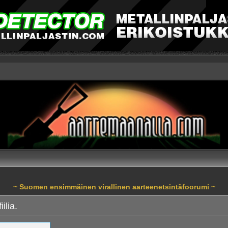
~ Suomen ensimmäinen virallinen aarteenetsintäfoorumi ~
ilia.