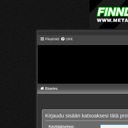
Pikalinkit
UKK
Etusivu
Kirjaudu sisään katsoaksesi tätä profi
Käyttäjätunnus: