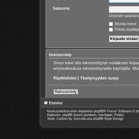
Salasana:
Unohdin salasan
Muista minut
Piilota käyttäj
Rekisteröidy
Sinun tulee olla rekisteröitynyt voidaksesi kirj
erityisoikeuksia rekisteröityneille käyttäjille.
Käyttöehdot
|
Yksityisyyden suoja
Rekisteröidy
Etusivu
Keskustelufoorumin ohjelmisto
phpBB
® Forum Software © ph
Käännös: phpBB Suomi (lurttinen, harritapio, Pettis)
Style: Carbon by Joyce&Luna
phpBB-Style-Design