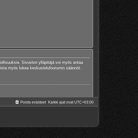
dollisuuksia. Sivuston ylläpitäjä voi myös antaa
 Muista myös lukea keskustelufoorumin säännöt.
Poista evästeet
Kaikki ajat ovat
UTC+03:00