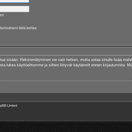
ani
ätunnukseni tällä kertaa
autua sisään. Rekisteröityminen vie vain hetken, mutta antaa sinulle lisää mah
 Muista lukea käyttöehtomme ja siihen liittyvät käytännöt ennen kirjautumista.
pBB Limited