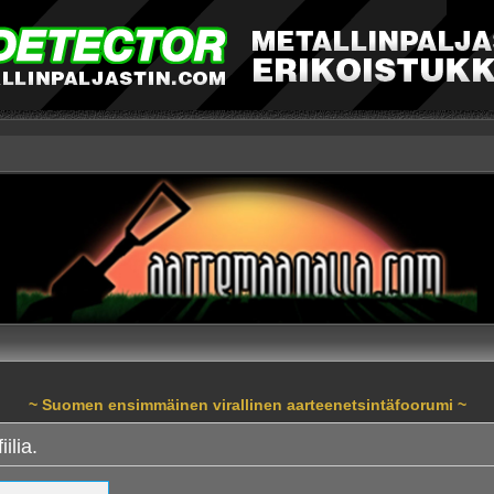
~ Suomen ensimmäinen virallinen aarteenetsintäfoorumi ~
ilia.