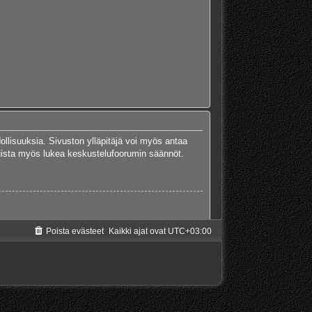
dollisuuksia. Sivuston ylläpitäjä voi myös antaa
 Muista myös lukea keskustelufoorumin säännöt.
Poista evästeet
Kaikki ajat ovat
UTC+03:00