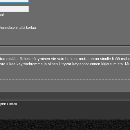
ani
ätunnukseni tällä kertaa
autua sisään. Rekisteröityminen vie vain hetken, mutta antaa sinulle lisää mah
 Muista lukea käyttöehtomme ja siihen liittyvät käytännöt ennen kirjautumista.
pBB Limited