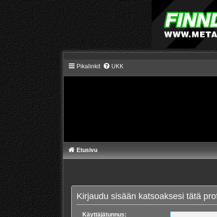
Pikalinkit
UKK
Etusivu
Kirjaudu sisään katsoaksesi tätä profi
Käyttäjätunnus: