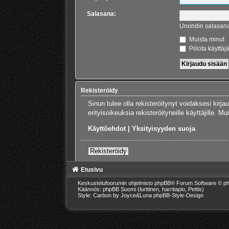
Salasana:
Unohdin salasan
Muista minut
Piilota käyttäj
Rekisteröidy
Sinun tulee olla rekisteröitynyt voidaksesi kirj
erityisoikeuksia rekisteröityneille käyttäjille.
Käyttöehdot
|
Yksityisyyden suoja
Rekisteröidy
Etusivu
Keskustelufoorumin ohjelmisto
phpBB
® Forum Software © ph
Käännös: phpBB Suomi (lurttinen, harritapio, Pettis)
Style: Carbon by Joyce&Luna
phpBB-Style-Design