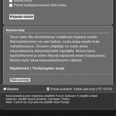
Muista minut
Piilota käyttäjätunnukseni tällä kertaa
Rekisteröidy
Sinun tulee olla rekisteröitynyt voidaksesi kirjautua sisään.
Rekisteröityminen vie vain hetken, mutta antaa sinulle lisää
mahdollisuuksia. Sivuston ylläpitäjä voi myös antaa
erityisoikeuksia rekisteröityneille käyttäjille. Muista lukea
käyttöehtomme ja siihen liittyvät käytännöt ennen kirjautumista.
Muista myös lukea keskustelufoorumin säännöt.
Käyttöehdot
|
Yksityisyyden suoja
Rekisteröidy
Etusivu
Poista evästeet
Kaikki ajat ovat
UTC+03:00
Keskustelufoorumin ohjelmisto
phpBB
® Forum Software © phpBB Limited
Käännös: phpBB Suomi (lurttinen, harritapio, Pettis)
Style: Carbon by Joyce&Luna
phpBB-Style-Design