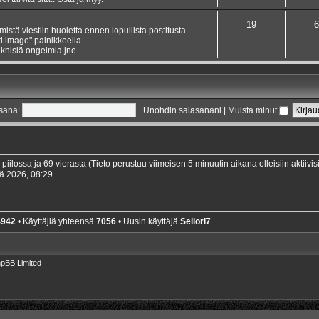
19
6
ämistä viestiin huoletta ennen lopullista postitusta
dd image" painikkeella.
knisiä ongelmia jne.
sana:
Unohdin salasanani
|
Muista minut
0 piilossa ja 69 vierasta (Tieto perustuu viimeisen 5 minuutin aikana olleisiin aktiivisi
ä 2026, 08:29
4942
• Käyttäjiä yhteensä
7056
• Uusin käyttäjä
Seilori7
pBB Limited