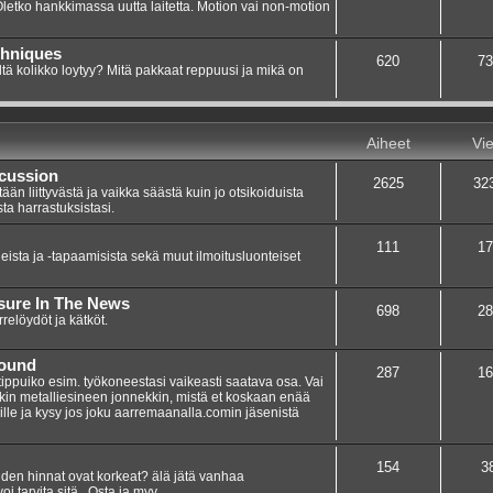
 Oletko hankkimassa uutta laitetta. Motion vai non-motion
chniques
620
73
ltä kolikko loytyy? Mitä pakkaat reppuusi ja mikä on
Aiheet
Vie
scussion
2625
32
n liittyvästä ja vaikka säästä kuin jo otsikoiduista
sta harrastuksistasi.
111
17
eista ja -tapaamisista sekä muut ilmoitusluonteiset
asure In The News
698
28
elöydöt ja kätköt.
Found
287
16
 tippuiko esim. työkoneestasi vaikeasti saatava osa. Vai
nkin metalliesineen jonnekkin, mistä et koskaan enää
umille ja kysy jos joku aarremaanalla.comin jäsenistä
154
3
teiden hinnat ovat korkeat? älä jätä vanhaa
i tarvita sitä.. Osta ja myy.