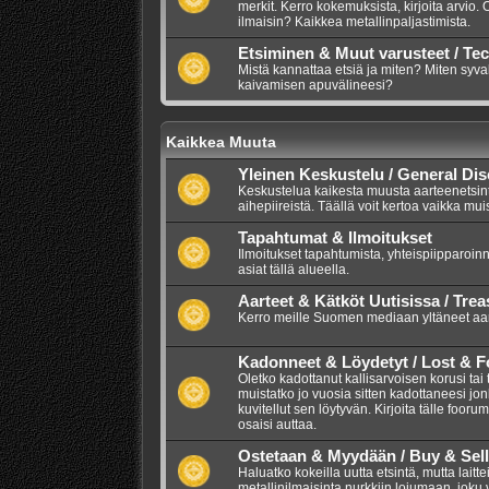
merkit. Kerro kokemuksista, kirjoita arvio.
ilmaisin? Kaikkea metallinpaljastimista.
Etsiminen & Muut varusteet / Te
Mistä kannattaa etsiä ja miten? Miten syva
kaivamisen apuvälineesi?
Kaikkea Muuta
Yleinen Keskustelu / General Di
Keskustelua kaikesta muusta aarteenetsintää
aihepiireistä. Täällä voit kertoa vaikka mui
Tapahtumat & Ilmoitukset
Ilmoitukset tapahtumista, yhteispiipparoinn
asiat tällä alueella.
Aarteet & Kätköt Uutisissa / Tre
Kerro meille Suomen mediaan yltäneet aarr
Kadonneet & Löydetyt / Lost & 
Oletko kadottanut kallisarvoisen korusi tai
muistatko jo vuosia sitten kadottaneesi jo
kuvitellut sen löytyvän. Kirjoita tälle foor
osaisi auttaa.
Ostetaan & Myydään / Buy & Sell
Haluatko kokeilla uutta etsintä, mutta lait
metallinilmaisinta nurkkiin lojumaan, joku vo