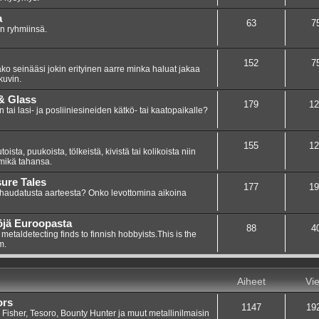
a
63
7
in ryhmiinsä.
152
7
ako seinääsi jokin erityinen aarre minka haluat jakaa
kuvin.
 & Glass
179
12
 tai lasi- ja posliiniesineiden kätkö- tai kaatopaikalle?
155
12
ista, puukoista, tölkeistä, kivistä tai kolikoista niin
 mikä tahansa.
sure Tales
177
19
 haudatusta aarteesta? Onko levottomina aikoina
öjä Euroopasta
88
4
etaldetecting finds to finnish hobbyists.This is the
m.
Aiheet
Vie
ors
1147
19
 Fisher, Tesoro, Bounty Hunter ja muut metallinilmaisin