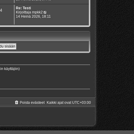
i
e
y
n
s
t
Re: Testi
4
v
t
ä
N
Kirjoittaja
mpkk2
i
i
u
ä
14 Heinä 2026, 18:11
e
u
y
s
s
t
t
i
ä
i
n
u
v
u
i
s
e
i
s
n
t
v
i
i
e
s
in käyttäjiin)
t
i
Poista evästeet
Kaikki ajat ovat
UTC+03:00