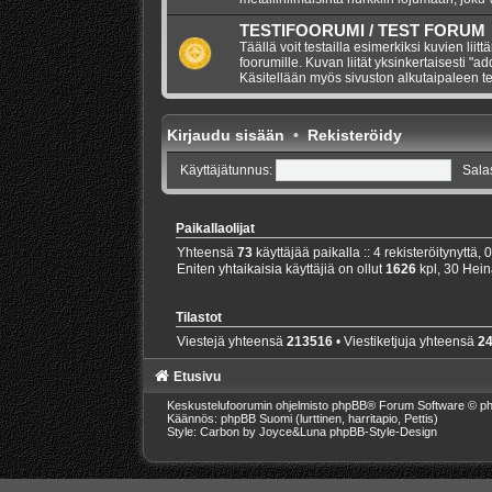
TESTIFOORUMI / TEST FORUM
Täällä voit testailla esimerkiksi kuvien liitt
foorumille. Kuvan liität yksinkertaisesti "a
Käsitellään myös sivuston alkutaipaleen te
Kirjaudu sisään
•
Rekisteröidy
Käyttäjätunnus:
Sala
Paikallaolijat
Yhteensä
73
käyttäjää paikalla :: 4 rekisteröitynyttä, 
Eniten yhtaikaisia käyttäjiä on ollut
1626
kpl, 30 Hein
Tilastot
Viestejä yhteensä
213516
• Viestiketjuja yhteensä
2
Etusivu
Keskustelufoorumin ohjelmisto
phpBB
® Forum Software © ph
Käännös: phpBB Suomi (lurttinen, harritapio, Pettis)
Style: Carbon by Joyce&Luna
phpBB-Style-Design