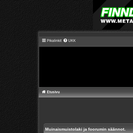
Pikalinkit
UKK
Etusivu
Muinaismuistolaki ja foorumin säännot.