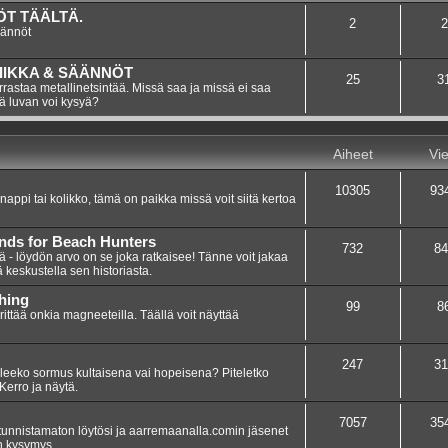
T TÄÄLTÄ.
2
2
äännöt
IIKKA & SÄÄNNÖT
25
3
rastaa metallinetsintää. Missä saa ja missä ei saa
tä luvan voi kysyä?
Aiheet
Vie
10305
93
 nappi tai kolikko, tämä on paikka missä voit siitä kertoa
inds for Beach Hunters
732
84
iä - löydön arvo on se joka ratkaisee! Tänne voit jakaa
ä keskustella sen historiasta.
hing
99
8
yrittää onkia magneeteilla. Täällä voit näyttää
247
31
leeko sormus kultaisena vai hopeisena? Piteletko
Kerro ja näytä.
7057
35
tunnistamaton löytösi ja aarremaanalla.comin jäsenet
on kysymys.