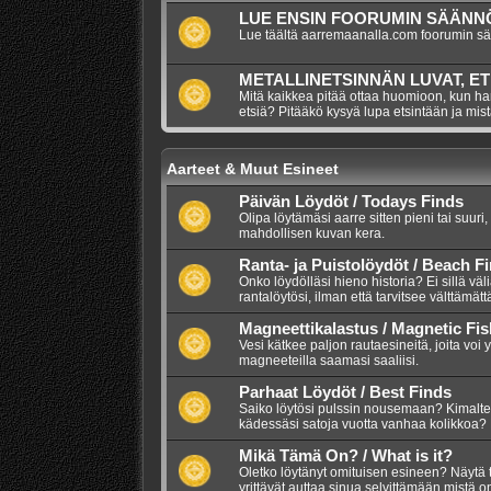
LUE ENSIN FOORUMIN SÄÄNNÖ
Lue täältä aarremaanalla.com foorumin s
METALLINETSINNÄN LUVAT, ET
Mitä kaikkea pitää ottaa huomioon, kun har
etsiä? Pitääkö kysyä lupa etsintään ja mis
Aarteet & Muut Esineet
Päivän Löydöt / Todays Finds
Olipa löytämäsi aarre sitten pieni tai suuri,
mahdollisen kuvan kera.
Ranta- ja Puistolöydöt / Beach F
Onko löydölläsi hieno historia? Ei sillä väl
rantalöytösi, ilman että tarvitsee välttämätt
Magneettikalastus / Magnetic Fis
Vesi kätkee paljon rautaesineitä, joita voi 
magneeteilla saamasi saaliisi.
Parhaat Löydöt / Best Finds
Saiko löytösi pulssin nousemaan? Kimalte
kädessäsi satoja vuotta vanhaa kolikkoa? 
Mikä Tämä On? / What is it?
Oletko löytänyt omituisen esineen? Näytä 
yrittävät auttaa sinua selvittämään mistä 