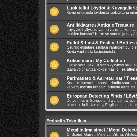
Luokitellut Löydöt & Kuvagalleri
Kuvia erilaisista löydöistä luokiteltuna omi
Antiikkiaarre / Antique Treasure
Löytyykö hyllystäsi vanha vaasi tai korista
muiden kanssa? Kerro se sanoin ja näytä 
Pullot & Lasi & Posliini / Bottles
Osuitko etsintäreissullasi vanhojen pullojen
Kuvia vanhoista lasiesineistä.
Kokoelmani / My Collection
Oletko keräilijä? Oli sitten kysymys pikkuauto
täälla voit näyttää kokoelmasi oli se sitten
Perimätieto & Aarretarinat / Trea
Kertoiko isovanhempasi tarinoita saareen
kätketty metsiin rahaa? Tarinoita aarteista.
European Detecting Finds / Löyt
Do you live in Europe and want show your m
place to do it. Use only English in this foru
Etsinnän Tekniikka
Metallinilmaisimet / Metal Detect
C- Scope, Garrett, Minelab, Viking, Whites,