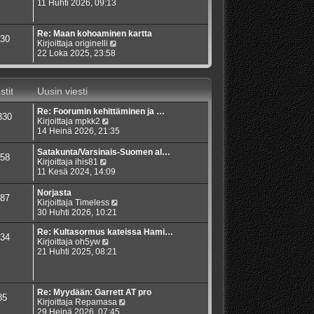
s
ä
11 Huhti 2026, 09:13
n
t
y
v
i
t
i
ä
e
Re: Maan kohoaminen kartta
30
u
s
N
Kirjoittaja
originelli
u
t
ä
22 Loka 2025, 23:58
s
i
y
i
t
n
ä
stit
Uusin viesti
v
u
i
u
e
Re: Foorumin kehittäminen ja …
s
330
s
N
Kirjoittaja
mpkk2
i
t
ä
14 Heinä 2026, 21:35
n
i
y
v
t
i
Satakunta/Varsinais-Suomen al…
58
ä
e
N
Kirjoittaja
ihis81
u
s
ä
11 Kesä 2024, 14:09
u
t
y
s
i
t
Norjasta
87
i
ä
N
Kirjoittaja
Timeless
n
u
ä
30 Huhti 2026, 10:21
v
u
y
i
s
t
Re: Kultasormus kateissa Hami…
34
e
i
N
ä
Kirjoittaja
oh5yw
s
n
ä
u
21 Huhti 2025, 08:21
t
v
y
u
i
i
t
s
e
ä
i
s
u
n
Re: Myydään: Garrett AT pro
85
t
u
v
N
Kirjoittaja
Repamasa
i
s
i
ä
29 Heinä 2026, 07:45