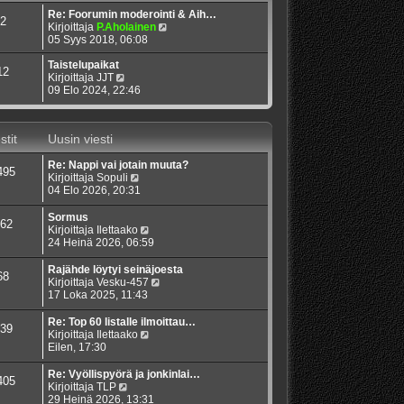
Re: Foorumin moderointi & Aih…
2
N
Kirjoittaja
P.Aholainen
ä
05 Syys 2018, 06:08
y
t
Taistelupaikat
12
N
ä
Kirjoittaja
JJT
ä
u
09 Elo 2024, 22:46
y
u
t
s
ä
i
stit
Uusin viesti
u
n
u
v
Re: Nappi vai jotain muuta?
s
i
495
N
Kirjoittaja
Sopuli
i
e
ä
04 Elo 2026, 20:31
n
s
y
v
t
t
i
i
Sormus
62
ä
e
N
Kirjoittaja
Ilettaako
u
s
ä
24 Heinä 2026, 06:59
u
t
y
s
i
t
Rajähde löytyi seinäjoesta
68
i
ä
N
Kirjoittaja
Vesku-457
n
u
ä
17 Loka 2025, 11:43
v
u
y
i
s
t
Re: Top 60 listalle ilmoittau…
39
e
i
ä
N
Kirjoittaja
Ilettaako
s
n
u
ä
Eilen, 17:30
t
v
u
y
i
i
s
t
Re: Vyöllispyörä ja jonkinlai…
405
e
i
ä
N
Kirjoittaja
TLP
s
n
u
ä
29 Heinä 2026, 13:31