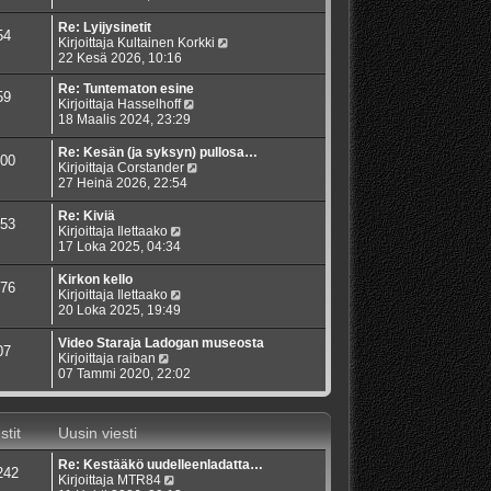
t
v
u
y
i
i
s
t
Re: Lyijysinetit
54
e
i
ä
N
Kirjoittaja
Kultainen Korkki
s
n
u
ä
22 Kesä 2026, 10:16
t
v
u
y
i
i
s
t
Re: Tuntematon esine
59
e
i
N
ä
Kirjoittaja
Hasselhoff
s
n
ä
u
18 Maalis 2024, 23:29
t
v
y
u
i
i
t
s
Re: Kesän (ja syksyn) pullosa…
00
e
ä
i
N
Kirjoittaja
Corstander
s
u
n
ä
27 Heinä 2026, 22:54
t
u
v
y
i
s
i
t
Re: Kiviä
53
i
e
ä
N
Kirjoittaja
Ilettaako
n
s
u
ä
17 Loka 2025, 04:34
v
t
u
y
i
i
s
t
Kirkon kello
76
e
i
ä
N
Kirjoittaja
Ilettaako
s
n
u
ä
20 Loka 2025, 19:49
t
v
u
y
i
i
s
t
Video Staraja Ladogan museosta
07
e
i
ä
N
Kirjoittaja
raiban
s
n
u
ä
07 Tammi 2020, 22:02
t
v
u
y
i
i
s
t
e
i
ä
s
stit
Uusin viesti
n
u
t
v
u
i
i
Re: Kestääkö uudelleenladatta…
s
242
e
N
Kirjoittaja
MTR84
i