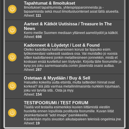
Tapahtumat & Ilmoitukset
Ilmoitukset tapahtumista, yhteispiipparoinneista ja -
tapaamisista sekä muut ilmoitusluonteiset asiat tällä alueella.
Aiheet:
111
Aarteet & Kätköt Uutisissa / Treasure In The
News
Kerro meille Suomen mediaan yltäneet aarrelöydöt ja kätköt.
Aiheet:
698
Kadonneet & Löydetyt / Lost & Found
Oletko kadottanut kallisarvoisen korusi tai tippuiko esim.
työkoneestasi vaikeasti saatava osa. Vai muistatko jo vuosia
sitten kadottaneesi jonkin metalliesineen jonnekkin, mistä et
koskaan enää kuvitellut sen löytyvän. Kirjoita tälle foorumille ja
kysy jos joku aarremaanalla.comin jäsenistä osaisi auttaa.
Aiheet:
287
Ostetaan & Myydään / Buy & Sell
Haluatko kokeilla uutta etsintä, mutta laitteiden hinnat ovat
korkeat? älä jätä vanhaa metallinilmaisinta nurkkiin lojumaan,
joku voi tarvita sitä.. Osta ja myy.
Aiheet:
154
TESTIFOORUMI / TEST FORUM
Täällä voit testailla esimerkiksi kuvien liittämistä viestiin
huoletta ennen lopullista postitusta foorumille. Kuvan liität
yksinkertaisesti "add image" painikkeella.
Käsitellään myös sivuston alkutaipaleen teknisiä ongelmia jne.
Aiheet:
19