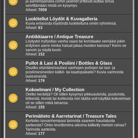
ja aarremaanalla.comin jäsenet yrittävät auttaa sinua
selvittämään mistä on kysymys.
Aiheet:
7059
Luokitellut Löydöt & Kuvagalleria
Kuvia erilaisista löydöistä luokiteltuna omiin ryhmiinsä.
Aiheet:
63
Antiikkiaarre / Antique Treasure
Löytyykö hyllystäsi vanha vaasi tai koristaako seinääsi jokin
erityinen aarre minka haluat jakaa muiden kanssa? Kerro se
sanoin ja näytä kuvin.
Aiheet:
152
Pullot & Lasi & Posliini / Bottles & Glass
Osuitko etsintäreissullasi vanhojen pullojen tai lasi- ja
posliiniesineiden kätkö- tai kaatopaikalle? Kuvia vanhoista
lasiesineistä.
Aiheet:
179
Kokoelmani / My Collection
Oletko keräilijä? Oli sitten kysymys pikkuautoista, puukoista,
tölkeistä, kivistä tai kolikoista niin täälla voit näyttää kokoelmasi
oli se sitten mikä tahansa.
Aiheet:
155
Perimätieto & Aarretarinat / Treasure Tales
Kertoiko isovanhempasi tarinoita saareen haudatusta
aarteesta? Onko levottomina aikoina kätketty metsiin rahaa?
Tarinoita aarteista.
Aiheet:
177