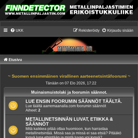
UKK
Rekisteröidy
Kirjaudu sisään
Etusivu
~ Suomen ensimmäinen virallinen aarteenetsintäfoorumi ~
Tänään on 07 Elo 2026, 17:22
Muinaismuistolaki ja foorumin säännot.
LUE ENSIN FOORUMIN SÄÄNNÖT TÄÄLTÄ.
Lue täältä aarremaanalla.com foorumin säännöt
Aiheet:
2
METALLINETSINNÄN LUVAT, ETIIKKA &
SÄÄNNÖT
Mitä kaikkea pitää ottaa huomioon, kun harrastaa
metallinetsintää. Missä saa ja missä ei saa etsiä? Pitääkö
kysyä lupa etsintään ja mistä luvan voi kysyä?