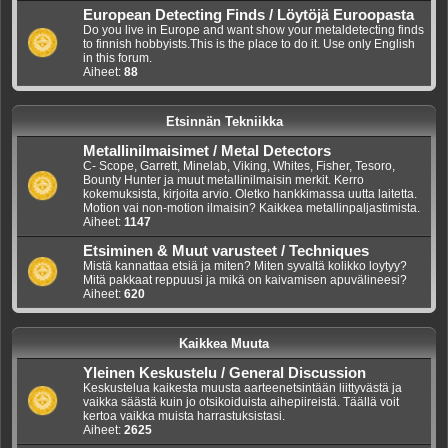
European Detecting Finds / Löytöjä Euroopasta
Do you live in Europe and want show your metaldetecting finds
to finnish hobbyists.This is the place to do it. Use only English
in this forum.
Aiheet:
88
Etsinnän Tekniikka
Metallinilmaisimet / Metal Detectors
C- Scope, Garrett, Minelab, Viking, Whites, Fisher, Tesoro,
Bounty Hunter ja muut metallinilmaisin merkit. Kerro
kokemuksista, kirjoita arvio. Oletko hankkimassa uutta laitetta.
Motion vai non-motion ilmaisin? Kaikkea metallinpaljastimista.
Aiheet:
1147
Etsiminen & Muut varusteet / Techniques
Mistä kannattaa etsiä ja miten? Miten syvaltä kolikko loytyy?
Mitä pakkaat reppuusi ja mikä on kaivamisen apuvälineesi?
Aiheet:
620
Kaikkea Muuta
Yleinen Keskustelu / General Discussion
Keskustelua kaikesta muusta aarteenetsintään liittyvästä ja
vaikka säästä kuin jo otsikoiduista aihepiireistä. Täällä voit
kertoa vaikka muista harrastuksistasi.
Aiheet:
2625