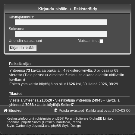
Kirjaudu sisään
•
Rekisteröidy
Käyttäjätunnus:
Salasana:
Unohdin salasanani
Muista minut
Paikallaolijat
Yhteensä
73
käyttäjää paikalla :: 4 rekisteröitynyttä, 0 piilossa ja 69
vierasta (Tieto perustuu viimeisen 5 minuutin aikana olleisiin aktiivisiin
käyttäjiin)
Eniten yhtaikaisia käyttäjiä on ollut
1626
kpl, 30 Heinä 2026, 08:29
Tilastot
Viestejä yhteensä
213520
• Viestiketjuja yhteensä
24945
• Käyttäjiä
yhteensä
7056
• Uusin käyttäjä
Seilori7
Etusivu
Poista evästeet
Kaikki ajat ovat
UTC+03:00
Keskustelufoorumin ohjelmisto
phpBB
® Forum Software © phpBB Limited
Käännös: phpBB Suomi (lurttinen, harritapio, Pettis)
Style: Carbon by Joyce&Luna
phpBB-Style-Design