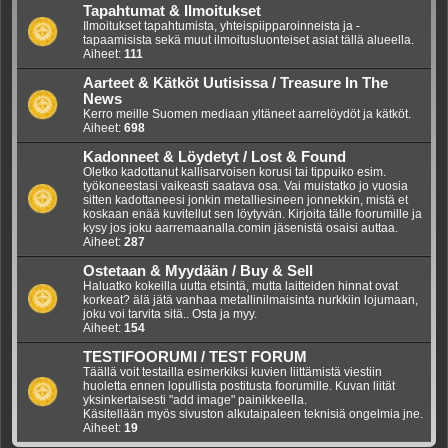
Tapahtumat & Ilmoitukset
Ilmoitukset tapahtumista, yhteispiipparoinneista ja -
tapaamisista sekä muut ilmoitusluonteiset asiat tällä alueella.
Aiheet:
111
Aarteet & Kätköt Uutisissa / Treasure In The
News
Kerro meille Suomen mediaan yltäneet aarrelöydöt ja kätköt.
Aiheet:
698
Kadonneet & Löydetyt / Lost & Found
Oletko kadottanut kallisarvoisen korusi tai tippuiko esim.
työkoneestasi vaikeasti saatava osa. Vai muistatko jo vuosia
sitten kadottaneesi jonkin metalliesineen jonnekkin, mistä et
koskaan enää kuvitellut sen löytyvän. Kirjoita tälle foorumille ja
kysy jos joku aarremaanalla.comin jäsenistä osaisi auttaa.
Aiheet:
287
Ostetaan & Myydään / Buy & Sell
Haluatko kokeilla uutta etsintä, mutta laitteiden hinnat ovat
korkeat? älä jätä vanhaa metallinilmaisinta nurkkiin lojumaan,
joku voi tarvita sitä.. Osta ja myy.
Aiheet:
154
TESTIFOORUMI / TEST FORUM
Täällä voit testailla esimerkiksi kuvien liittämistä viestiin
huoletta ennen lopullista postitusta foorumille. Kuvan liität
yksinkertaisesti "add image" painikkeella.
Käsitellään myös sivuston alkutaipaleen teknisiä ongelmia jne.
Aiheet:
19