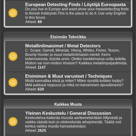
European Detecting Finds / Löytöjä Euroopasta
Do you live in Europe and want show your metaldetecting finds
to finnish hobbyists.This is the place to do it. Use only English
in this forum.
Aiheet:
88
Etsinnän Tekniikka
Metallinilmaisimet / Metal Detectors
C- Scope, Garrett, Minelab, Viking, Whites, Fisher, Tesoro,
Bounty Hunter ja muut metallinilmaisin merkit. Kerro
kokemuksista, kirjoita arvio. Oletko hankkimassa uutta laitetta.
Motion vai non-motion ilmaisin? Kaikkea metallinpaljastimista.
Aiheet:
1147
Etsiminen & Muut varusteet / Techniques
Mistä kannattaa etsiä ja miten? Miten syvaltä kolikko loytyy?
Mitä pakkaat reppuusi ja mikä on kaivamisen apuvälineesi?
Aiheet:
620
Kaikkea Muuta
Yleinen Keskustelu / General Discussion
Keskustelua kaikesta muusta aarteenetsintään liittyvästä ja
vaikka säästä kuin jo otsikoiduista aihepiireistä. Täällä voit
kertoa vaikka muista harrastuksistasi.
Aiheet:
2625