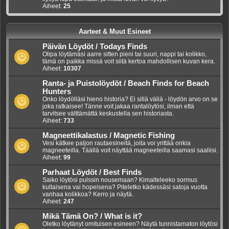
Aiheet:
25
Aarteet & Muut Esineet
Päivän Löydöt / Todays Finds
Olipa löytämäsi aarre sitten pieni tai suuri, nappi tai kolikko,
tämä on paikka missä voit siitä kertoa mahdollisen kuvan kera.
Aiheet:
10307
Ranta- ja Puistolöydöt / Beach Finds for Beach
Hunters
Onko löydölläsi hieno historia? Ei sillä väliä - löydön arvo on se
joka ratkaisee! Tänne voit jakaa rantalöytösi, ilman että
tarvitsee välttämättä keskustella sen historiasta.
Aiheet:
733
Magneettikalastus / Magnetic Fishing
Vesi kätkee paljon rautaesineitä, joita voi yrittää onkia
magneeteilla. Täällä voit näyttää magneeteilla saamasi saaliisi.
Aiheet:
99
Parhaat Löydöt / Best Finds
Saiko löytösi pulssin nousemaan? Kimalteleeko sormus
kultaisena vai hopeisena? Piteletko kädessäsi satoja vuotta
vanhaa kolikkoa? Kerro ja näytä.
Aiheet:
247
Mikä Tämä On? / What is it?
Oletko löytänyt omituisen esineen? Näytä tunnistamaton löytösi