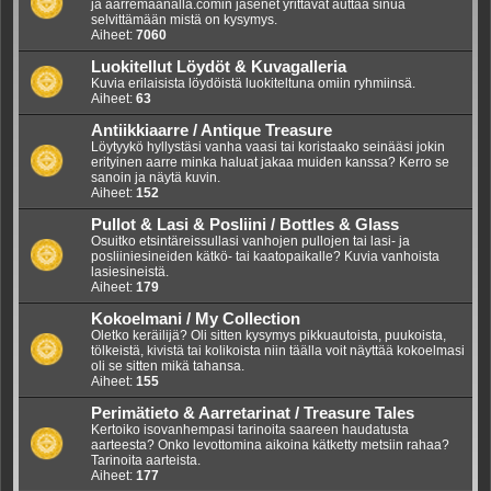
ja aarremaanalla.comin jäsenet yrittävät auttaa sinua
selvittämään mistä on kysymys.
Aiheet:
7060
Luokitellut Löydöt & Kuvagalleria
Kuvia erilaisista löydöistä luokiteltuna omiin ryhmiinsä.
Aiheet:
63
Antiikkiaarre / Antique Treasure
Löytyykö hyllystäsi vanha vaasi tai koristaako seinääsi jokin
erityinen aarre minka haluat jakaa muiden kanssa? Kerro se
sanoin ja näytä kuvin.
Aiheet:
152
Pullot & Lasi & Posliini / Bottles & Glass
Osuitko etsintäreissullasi vanhojen pullojen tai lasi- ja
posliiniesineiden kätkö- tai kaatopaikalle? Kuvia vanhoista
lasiesineistä.
Aiheet:
179
Kokoelmani / My Collection
Oletko keräilijä? Oli sitten kysymys pikkuautoista, puukoista,
tölkeistä, kivistä tai kolikoista niin täälla voit näyttää kokoelmasi
oli se sitten mikä tahansa.
Aiheet:
155
Perimätieto & Aarretarinat / Treasure Tales
Kertoiko isovanhempasi tarinoita saareen haudatusta
aarteesta? Onko levottomina aikoina kätketty metsiin rahaa?
Tarinoita aarteista.
Aiheet:
177