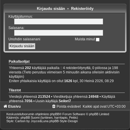
Kirjaudu sisään
•
Rekisteröidy
Käyttäjätunnus:
Salasana:
Unohdin salasanani
Muista minut
Paikallaolijat
Yhteensä
202
käyttäjää paikalla :: 4 rekisteröitynyttä, 0 piilossa ja 198
vierasta (Tieto perustuu viimeisen 5 minuutin aikana olleisiin aktiivisiin
käyttäjiin)
Eniten yhtaikaisia käyttäjiä on ollut
1626
kpl, 30 Heinä 2026, 08:29
Tilastot
Viestejä yhteensä
213524
• Viestiketjuja yhteensä
24948
• Käyttäjiä
yhteensä
7056
• Uusin käyttäjä
Seilori7
Etusivu
Poista evästeet
Kaikki ajat ovat
UTC+03:00
Keskustelufoorumin ohjelmisto
phpBB
® Forum Software © phpBB Limited
Käännös: phpBB Suomi (lurttinen, harritapio, Pettis)
Style: Carbon by Joyce&Luna
phpBB-Style-Design