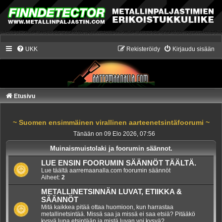
UKK
Rekisteröidy
Kirjaudu sisään
Etusivu
~ Suomen ensimmäinen virallinen aarteenetsintäfoorumi ~
Tänään on 09 Elo 2026, 07:56
Muinaismuistolaki ja foorumin säännot.
LUE ENSIN FOORUMIN SÄÄNNÖT TÄÄLTÄ.
Lue täältä aarremaanalla.com foorumin säännöt
Aiheet:
2
METALLINETSINNÄN LUVAT, ETIIKKA &
SÄÄNNÖT
Mitä kaikkea pitää ottaa huomioon, kun harrastaa
metallinetsintää. Missä saa ja missä ei saa etsiä? Pitääkö
kysyä lupa etsintään ja mistä luvan voi kysyä?