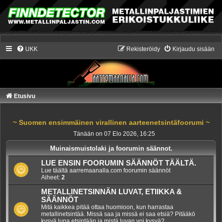
UKK
Rekisteröidy
Kirjaudu sisään
Etusivu
~ Suomen ensimmäinen virallinen aarteenetsintäfoorumi ~
Tänään on 07 Elo 2026, 16:25
Muinaismuistolaki ja foorumin säännot.
LUE ENSIN FOORUMIN SÄÄNNÖT TÄÄLTÄ.
Lue täältä aarremaanalla.com foorumin säännöt
Aiheet:
2
METALLINETSINNÄN LUVAT, ETIIKKA &
SÄÄNNÖT
Mitä kaikkea pitää ottaa huomioon, kun harrastaa
metallinetsintää. Missä saa ja missä ei saa etsiä? Pitääkö
kysyä lupa etsintään ja mistä luvan voi kysyä?