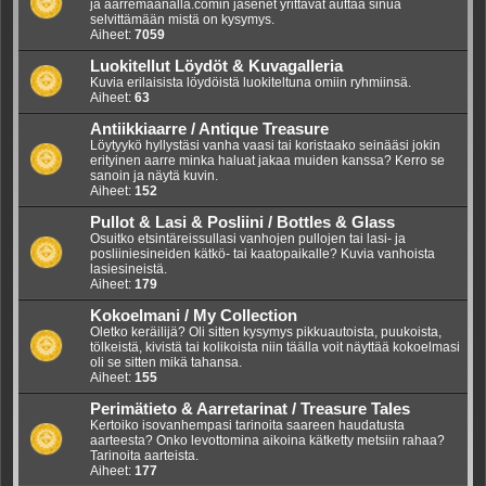
ja aarremaanalla.comin jäsenet yrittävät auttaa sinua
selvittämään mistä on kysymys.
Aiheet:
7059
Luokitellut Löydöt & Kuvagalleria
Kuvia erilaisista löydöistä luokiteltuna omiin ryhmiinsä.
Aiheet:
63
Antiikkiaarre / Antique Treasure
Löytyykö hyllystäsi vanha vaasi tai koristaako seinääsi jokin
erityinen aarre minka haluat jakaa muiden kanssa? Kerro se
sanoin ja näytä kuvin.
Aiheet:
152
Pullot & Lasi & Posliini / Bottles & Glass
Osuitko etsintäreissullasi vanhojen pullojen tai lasi- ja
posliiniesineiden kätkö- tai kaatopaikalle? Kuvia vanhoista
lasiesineistä.
Aiheet:
179
Kokoelmani / My Collection
Oletko keräilijä? Oli sitten kysymys pikkuautoista, puukoista,
tölkeistä, kivistä tai kolikoista niin täälla voit näyttää kokoelmasi
oli se sitten mikä tahansa.
Aiheet:
155
Perimätieto & Aarretarinat / Treasure Tales
Kertoiko isovanhempasi tarinoita saareen haudatusta
aarteesta? Onko levottomina aikoina kätketty metsiin rahaa?
Tarinoita aarteista.
Aiheet:
177