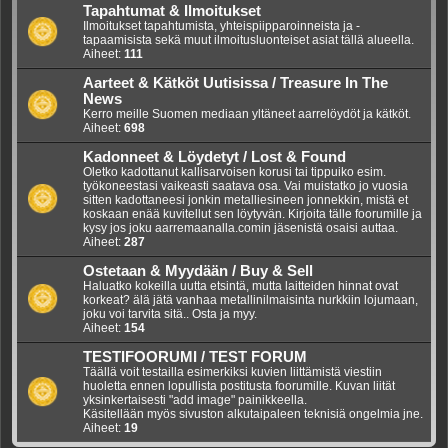
Tapahtumat & Ilmoitukset
Ilmoitukset tapahtumista, yhteispiipparoinneista ja -
tapaamisista sekä muut ilmoitusluonteiset asiat tällä alueella.
Aiheet:
111
Aarteet & Kätköt Uutisissa / Treasure In The
News
Kerro meille Suomen mediaan yltäneet aarrelöydöt ja kätköt.
Aiheet:
698
Kadonneet & Löydetyt / Lost & Found
Oletko kadottanut kallisarvoisen korusi tai tippuiko esim.
työkoneestasi vaikeasti saatava osa. Vai muistatko jo vuosia
sitten kadottaneesi jonkin metalliesineen jonnekkin, mistä et
koskaan enää kuvitellut sen löytyvän. Kirjoita tälle foorumille ja
kysy jos joku aarremaanalla.comin jäsenistä osaisi auttaa.
Aiheet:
287
Ostetaan & Myydään / Buy & Sell
Haluatko kokeilla uutta etsintä, mutta laitteiden hinnat ovat
korkeat? älä jätä vanhaa metallinilmaisinta nurkkiin lojumaan,
joku voi tarvita sitä.. Osta ja myy.
Aiheet:
154
TESTIFOORUMI / TEST FORUM
Täällä voit testailla esimerkiksi kuvien liittämistä viestiin
huoletta ennen lopullista postitusta foorumille. Kuvan liität
yksinkertaisesti "add image" painikkeella.
Käsitellään myös sivuston alkutaipaleen teknisiä ongelmia jne.
Aiheet:
19