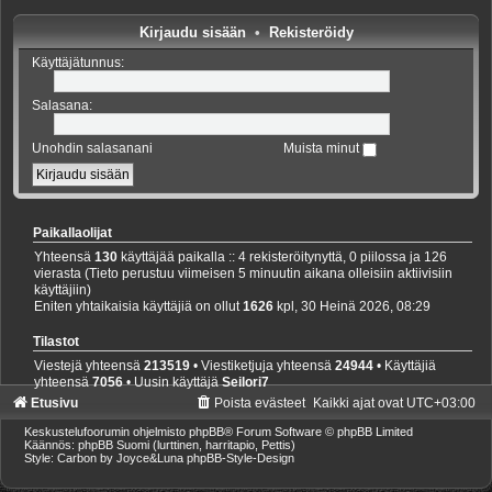
Kirjaudu sisään
•
Rekisteröidy
Käyttäjätunnus:
Salasana:
Unohdin salasanani
Muista minut
Paikallaolijat
Yhteensä
130
käyttäjää paikalla :: 4 rekisteröitynyttä, 0 piilossa ja 126
vierasta (Tieto perustuu viimeisen 5 minuutin aikana olleisiin aktiivisiin
käyttäjiin)
Eniten yhtaikaisia käyttäjiä on ollut
1626
kpl, 30 Heinä 2026, 08:29
Tilastot
Viestejä yhteensä
213519
• Viestiketjuja yhteensä
24944
• Käyttäjiä
yhteensä
7056
• Uusin käyttäjä
Seilori7
Etusivu
Poista evästeet
Kaikki ajat ovat
UTC+03:00
Keskustelufoorumin ohjelmisto
phpBB
® Forum Software © phpBB Limited
Käännös: phpBB Suomi (lurttinen, harritapio, Pettis)
Style: Carbon by Joyce&Luna
phpBB-Style-Design