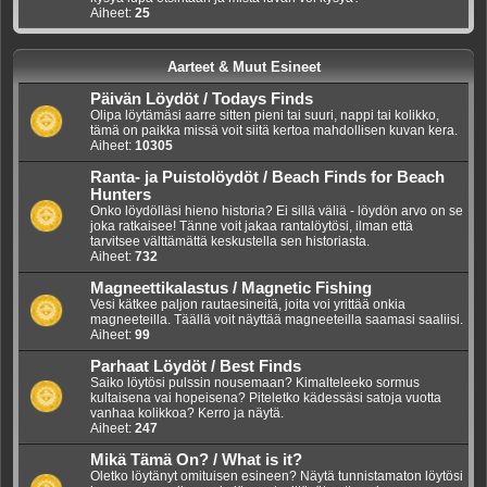
Aiheet:
25
Aarteet & Muut Esineet
Päivän Löydöt / Todays Finds
Olipa löytämäsi aarre sitten pieni tai suuri, nappi tai kolikko,
tämä on paikka missä voit siitä kertoa mahdollisen kuvan kera.
Aiheet:
10305
Ranta- ja Puistolöydöt / Beach Finds for Beach
Hunters
Onko löydölläsi hieno historia? Ei sillä väliä - löydön arvo on se
joka ratkaisee! Tänne voit jakaa rantalöytösi, ilman että
tarvitsee välttämättä keskustella sen historiasta.
Aiheet:
732
Magneettikalastus / Magnetic Fishing
Vesi kätkee paljon rautaesineitä, joita voi yrittää onkia
magneeteilla. Täällä voit näyttää magneeteilla saamasi saaliisi.
Aiheet:
99
Parhaat Löydöt / Best Finds
Saiko löytösi pulssin nousemaan? Kimalteleeko sormus
kultaisena vai hopeisena? Piteletko kädessäsi satoja vuotta
vanhaa kolikkoa? Kerro ja näytä.
Aiheet:
247
Mikä Tämä On? / What is it?
Oletko löytänyt omituisen esineen? Näytä tunnistamaton löytösi