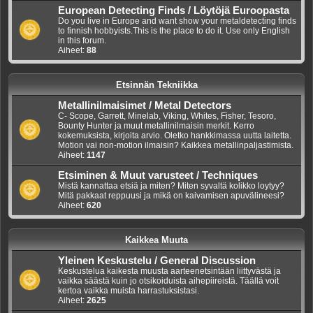
European Detecting Finds / Löytöjä Euroopasta
Do you live in Europe and want show your metaldetecting finds
to finnish hobbyists.This is the place to do it. Use only English
in this forum.
Aiheet:
88
Etsinnän Tekniikka
Metallinilmaisimet / Metal Detectors
C- Scope, Garrett, Minelab, Viking, Whites, Fisher, Tesoro,
Bounty Hunter ja muut metallinilmaisin merkit. Kerro
kokemuksista, kirjoita arvio. Oletko hankkimassa uutta laitetta.
Motion vai non-motion ilmaisin? Kaikkea metallinpaljastimista.
Aiheet:
1147
Etsiminen & Muut varusteet / Techniques
Mistä kannattaa etsiä ja miten? Miten syvaltä kolikko loytyy?
Mitä pakkaat reppuusi ja mikä on kaivamisen apuvälineesi?
Aiheet:
620
Kaikkea Muuta
Yleinen Keskustelu / General Discussion
Keskustelua kaikesta muusta aarteenetsintään liittyvästä ja
vaikka säästä kuin jo otsikoiduista aihepiireistä. Täällä voit
kertoa vaikka muista harrastuksistasi.
Aiheet:
2625