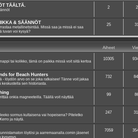
T TÄÄLTÄ.
2
2
äännöt
IIKKA & SÄÄNNÖT
25
3
rastaa metallinetsintää. Missä saa ja missä ei saa
tä luvan voi kysyä?
Aiheet
Vie
10305
93
 nappi tai kolikko, tämä on paikka missä voit siitä kertoa
inds for Beach Hunters
732
84
iä - löydön arvo on se joka ratkaisee! Tänne voit jakaa
ä keskustella sen historiasta.
hing
99
8
yrittää onkia magneeteilla. Täällä voit näyttää
247
31
leeko sormus kultaisena vai hopeisena? Piteletko
Kerro ja näytä.
7059
35
tunnistamaton löytösi ja aarremaanalla.comin jäsenet
on kysymys.