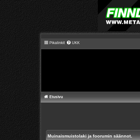
Pikalinkit
UKK
Etusivu
Muinaismuistolaki ja foorumin säännot.