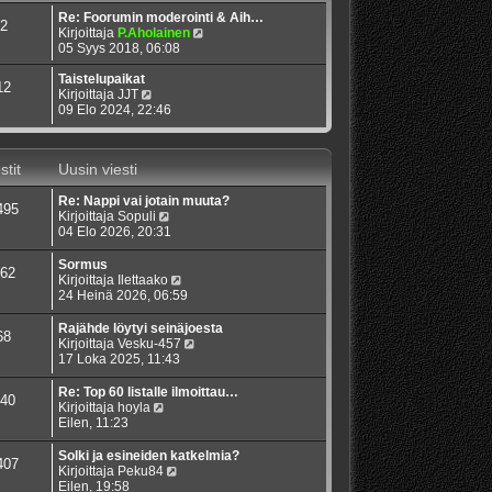
Re: Foorumin moderointi & Aih…
2
N
Kirjoittaja
P.Aholainen
ä
05 Syys 2018, 06:08
y
t
Taistelupaikat
12
N
ä
Kirjoittaja
JJT
ä
u
09 Elo 2024, 22:46
y
u
t
s
ä
i
stit
Uusin viesti
u
n
u
v
Re: Nappi vai jotain muuta?
s
i
495
N
Kirjoittaja
Sopuli
i
e
ä
04 Elo 2026, 20:31
n
s
y
v
t
t
i
i
Sormus
62
ä
e
N
Kirjoittaja
Ilettaako
u
s
ä
24 Heinä 2026, 06:59
u
t
y
s
i
t
Rajähde löytyi seinäjoesta
68
i
ä
N
Kirjoittaja
Vesku-457
n
u
ä
17 Loka 2025, 11:43
v
u
y
i
s
t
Re: Top 60 listalle ilmoittau…
40
e
i
ä
N
Kirjoittaja
hoyla
s
n
u
ä
Eilen, 11:23
t
v
u
y
i
i
s
t
Solki ja esineiden katkelmia?
407
e
i
ä
N
Kirjoittaja
Peku84
s
n
u
ä
Eilen, 19:58