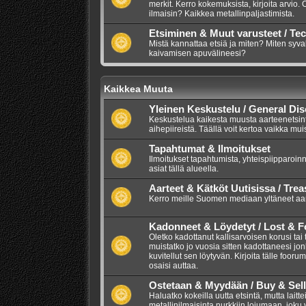
merkit. Kerro kokemuksista, kirjoita arvio.
ilmaisin? Kaikkea metallinpaljastimista.
Etsiminen & Muut varusteet / Te
Mistä kannattaa etsiä ja miten? Miten syva
kaivamisen apuvälineesi?
Kaikkea Muuta
Yleinen Keskustelu / General Di
Keskustelua kaikesta muusta aarteenetsintää
aihepiireistä. Täällä voit kertoa vaikka mui
Tapahtumat & Ilmoitukset
Ilmoitukset tapahtumista, yhteispiipparoinn
asiat tällä alueella.
Aarteet & Kätköt Uutisissa / Tre
Kerro meille Suomen mediaan yltäneet aarr
Kadonneet & Löydetyt / Lost & 
Oletko kadottanut kallisarvoisen korusi tai
muistatko jo vuosia sitten kadottaneesi jo
kuvitellut sen löytyvän. Kirjoita tälle foor
osaisi auttaa.
Ostetaan & Myydään / Buy & Sell
Haluatko kokeilla uutta etsintä, mutta lait
metallinilmaisinta nurkkiin lojumaan, joku vo