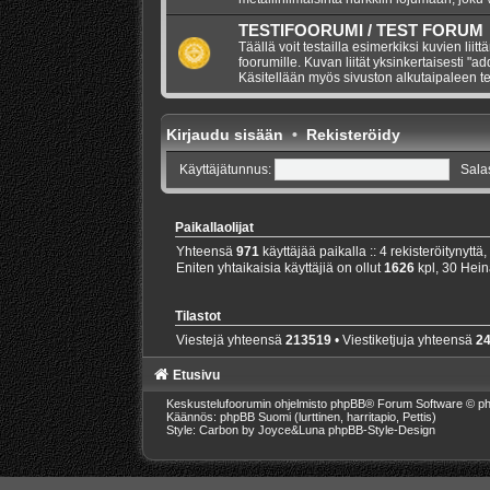
TESTIFOORUMI / TEST FORUM
Täällä voit testailla esimerkiksi kuvien liitt
foorumille. Kuvan liität yksinkertaisesti "a
Käsitellään myös sivuston alkutaipaleen te
Kirjaudu sisään
•
Rekisteröidy
Käyttäjätunnus:
Sala
Paikallaolijat
Yhteensä
971
käyttäjää paikalla :: 4 rekisteröitynyttä,
Eniten yhtaikaisia käyttäjiä on ollut
1626
kpl, 30 Hein
Tilastot
Viestejä yhteensä
213519
• Viestiketjuja yhteensä
2
Etusivu
Keskustelufoorumin ohjelmisto
phpBB
® Forum Software © ph
Käännös: phpBB Suomi (lurttinen, harritapio, Pettis)
Style: Carbon by Joyce&Luna
phpBB-Style-Design