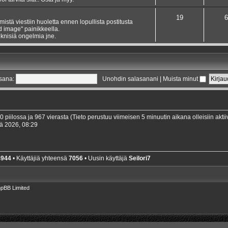
19
6
ämistä viestiin huoletta ennen lopullista postitusta
dd image" painikkeella.
knisiä ongelmia jne.
sana:
Unohdin salasanani
|
Muista minut
 0 piilossa ja 967 vierasta (Tieto perustuu viimeisen 5 minuutin aikana olleisiin aktiivi
ä 2026, 08:29
4944
• Käyttäjiä yhteensä
7056
• Uusin käyttäjä
Seilori7
pBB Limited