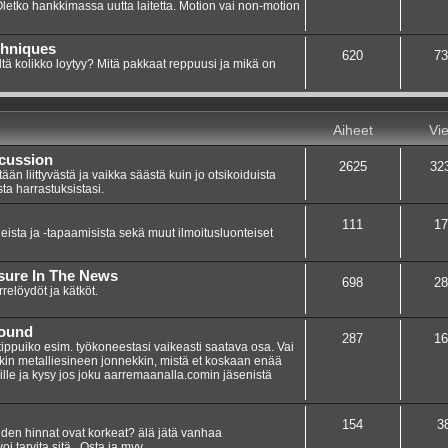
 Oletko hankkimassa uutta laitetta. Motion vai non-motion
chniques
620
73
ltä kolikko loytyy? Mitä pakkaat reppuusi ja mikä on
Aiheet
Vie
scussion
2625
32
n liittyvästä ja vaikka säästä kuin jo otsikoiduista
sta harrastuksistasi.
111
17
eista ja -tapaamisista sekä muut ilmoitusluonteiset
asure In The News
698
28
elöydöt ja kätköt.
Found
287
16
 tippuiko esim. työkoneestasi vaikeasti saatava osa. Vai
nkin metalliesineen jonnekkin, mistä et koskaan enää
umille ja kysy jos joku aarremaanalla.comin jäsenistä
154
3
teiden hinnat ovat korkeat? älä jätä vanhaa
i tarvita sitä.. Osta ja myy.