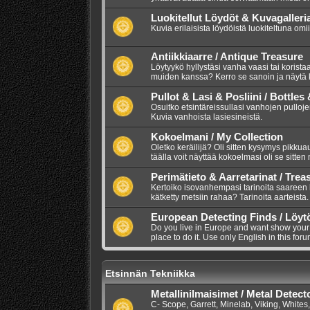
Luokitellut Löydöt & Kuvagalleri
Kuvia erilaisista löydöistä luokiteltuna omi
Antiikkiaarre / Antique Treasure
Löytyykö hyllystäsi vanha vaasi tai korista
muiden kanssa? Kerro se sanoin ja näytä 
Pullot & Lasi & Posliini / Bottles
Osuitko etsintäreissullasi vanhojen pullojen
Kuvia vanhoista lasiesineistä.
Kokoelmani / My Collection
Oletko keräilijä? Oli sitten kysymys pikkuauto
täälla voit näyttää kokoelmasi oli se sitten
Perimätieto & Aarretarinat / Trea
Kertoiko isovanhempasi tarinoita saareen
kätketty metsiin rahaa? Tarinoita aarteista.
European Detecting Finds / Löyt
Do you live in Europe and want show your m
place to do it. Use only English in this foru
Etsinnän Tekniikka
Metallinilmaisimet / Metal Detect
C- Scope, Garrett, Minelab, Viking, Whites,