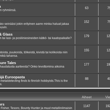
a
63
7
in ryhmiinsä.
152
7
ako seinääsi jokin erityinen aarre minka haluat jakaa
kuvin.
 & Glass
179
12
 tai lasi- ja posliiniesineiden kätkö- tai kaatopaikalle?
155
12
ista, puukoista, tölkeistä, kivistä tai kolikoista niin
 mikä tahansa.
sure Tales
177
19
 haudatusta aarteesta? Onko levottomina aikoina
öjä Euroopasta
88
4
etaldetecting finds to finnish hobbyists.This is the
m.
Aiheet
Vie
ors
1147
19
 Fisher, Tesoro, Bounty Hunter ja muut metallinilmaisin