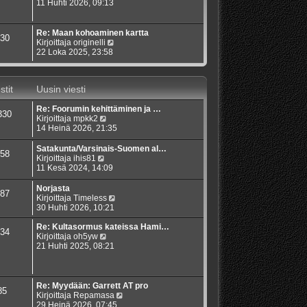
s
ä
11 Huhti 2026, 09:13
n
t
y
v
i
t
i
ä
e
Re: Maan kohoaminen kartta
30
u
s
N
Kirjoittaja
originelli
u
t
ä
22 Loka 2025, 23:58
s
i
y
i
t
n
ä
stit
Uusin viesti
v
u
i
u
e
Re: Foorumin kehittäminen ja …
s
330
s
N
Kirjoittaja
mpkk2
i
t
ä
14 Heinä 2026, 21:35
n
i
y
v
t
i
Satakunta/Varsinais-Suomen al…
58
ä
e
N
Kirjoittaja
ihis81
u
s
ä
11 Kesä 2024, 14:09
u
t
y
s
i
t
Norjasta
87
i
ä
N
Kirjoittaja
Timeless
n
u
ä
30 Huhti 2026, 10:21
v
u
y
i
s
t
Re: Kultasormus kateissa Hami…
34
e
i
N
ä
Kirjoittaja
oh5yw
s
n
ä
u
21 Huhti 2025, 08:21
t
v
y
u
i
i
t
s
e
ä
i
s
u
n
Re: Myydään: Garrett AT pro
85
t
u
v
N
Kirjoittaja
Repamasa
i
s
i
ä
29 Heinä 2026, 07:45