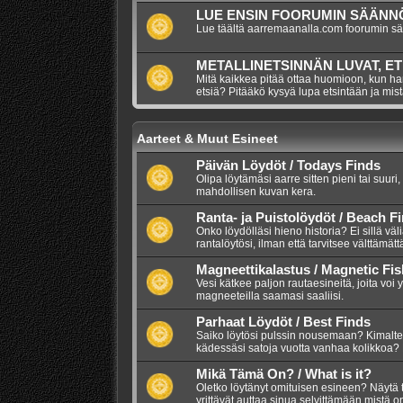
LUE ENSIN FOORUMIN SÄÄNNÖ
Lue täältä aarremaanalla.com foorumin s
METALLINETSINNÄN LUVAT, ET
Mitä kaikkea pitää ottaa huomioon, kun har
etsiä? Pitääkö kysyä lupa etsintään ja mis
Aarteet & Muut Esineet
Päivän Löydöt / Todays Finds
Olipa löytämäsi aarre sitten pieni tai suuri,
mahdollisen kuvan kera.
Ranta- ja Puistolöydöt / Beach F
Onko löydölläsi hieno historia? Ei sillä väl
rantalöytösi, ilman että tarvitsee välttämätt
Magneettikalastus / Magnetic Fis
Vesi kätkee paljon rautaesineitä, joita voi 
magneeteilla saamasi saaliisi.
Parhaat Löydöt / Best Finds
Saiko löytösi pulssin nousemaan? Kimalte
kädessäsi satoja vuotta vanhaa kolikkoa? 
Mikä Tämä On? / What is it?
Oletko löytänyt omituisen esineen? Näytä 
yrittävät auttaa sinua selvittämään mistä 