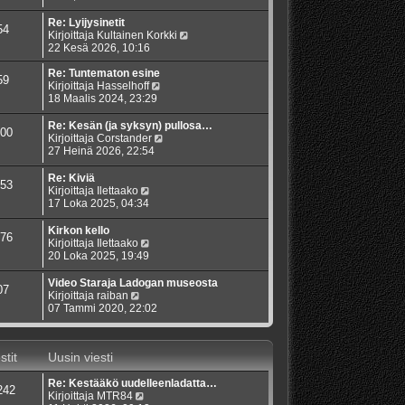
t
v
u
y
i
i
s
t
Re: Lyijysinetit
54
e
i
ä
N
Kirjoittaja
Kultainen Korkki
s
n
u
ä
22 Kesä 2026, 10:16
t
v
u
y
i
i
s
t
Re: Tuntematon esine
59
e
i
N
ä
Kirjoittaja
Hasselhoff
s
n
ä
u
18 Maalis 2024, 23:29
t
v
y
u
i
i
t
s
Re: Kesän (ja syksyn) pullosa…
00
e
ä
i
N
Kirjoittaja
Corstander
s
u
n
ä
27 Heinä 2026, 22:54
t
u
v
y
i
s
i
t
Re: Kiviä
53
i
e
ä
N
Kirjoittaja
Ilettaako
n
s
u
ä
17 Loka 2025, 04:34
v
t
u
y
i
i
s
t
Kirkon kello
76
e
i
ä
N
Kirjoittaja
Ilettaako
s
n
u
ä
20 Loka 2025, 19:49
t
v
u
y
i
i
s
t
Video Staraja Ladogan museosta
07
e
i
ä
N
Kirjoittaja
raiban
s
n
u
ä
07 Tammi 2020, 22:02
t
v
u
y
i
i
s
t
e
i
ä
s
stit
Uusin viesti
n
u
t
v
u
i
i
Re: Kestääkö uudelleenladatta…
s
242
e
N
Kirjoittaja
MTR84
i