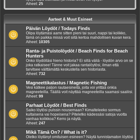
Aiheet:
25
Aarteet & Muut Esineet
Päivän Löydöt / Todays Finds
Olipa löytämäsi aarre sitten pieni tai suuri, nappi tai kolikko,
tämä on paikka missä voit siitä kertoa mahdollisen kuvan kera.
Aiheet:
10305
Ranta- ja Puistolöydöt / Beach Finds for Beach
Hunters
Onko löydölläsi hieno historia? Ei sillä väliä - löydön arvo on se
joka ratkaisee! Tänne voit jakaa rantalöytösi, ilman että
tarvitsee välttämättä keskustella sen historiasta.
Aiheet:
732
Magneettikalastus / Magnetic Fishing
Vesi kätkee paljon rautaesineitä, joita voi yrittää onkia
magneeteilla. Täällä voit näyttää magneeteilla saamasi saaliisi.
Aiheet:
99
Parhaat Löydöt / Best Finds
Saiko löytösi pulssin nousemaan? Kimalteleeko sormus
kultaisena vai hopeisena? Piteletko kädessäsi satoja vuotta
vanhaa kolikkoa? Kerro ja näytä.
Aiheet:
247
Mikä Tämä On? / What is it?
Oletko löytänyt omituisen esineen? Näytä tunnistamaton löytösi