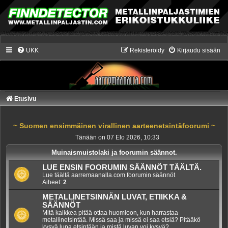
UKK
Rekisteröidy
Kirjaudu sisään
Etusivu
~ Suomen ensimmäinen virallinen aarteenetsintäfoorumi ~
Tänään on 07 Elo 2026, 10:33
Muinaismuistolaki ja foorumin säännot.
LUE ENSIN FOORUMIN SÄÄNNÖT TÄÄLTÄ.
Lue täältä aarremaanalla.com foorumin säännöt
Aiheet:
2
METALLINETSINNÄN LUVAT, ETIIKKA &
SÄÄNNÖT
Mitä kaikkea pitää ottaa huomioon, kun harrastaa
metallinetsintää. Missä saa ja missä ei saa etsiä? Pitääkö
kysyä lupa etsintään ja mistä luvan voi kysyä?