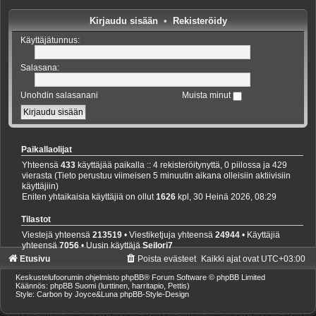
Kirjaudu sisään
•
Rekisteröidy
Käyttäjätunnus:
Salasana:
Unohdin salasanani
Muista minut
Paikallaolijat
Yhteensä
433
käyttäjää paikalla :: 4 rekisteröitynyttä, 0 piilossa ja 429
vierasta (Tieto perustuu viimeisen 5 minuutin aikana olleisiin aktiivisiin
käyttäjiin)
Eniten yhtaikaisia käyttäjiä on ollut
1626
kpl, 30 Heinä 2026, 08:29
Tilastot
Viestejä yhteensä
213519
• Viestiketjuja yhteensä
24944
• Käyttäjiä
yhteensä
7056
• Uusin käyttäjä
Seilori7
Etusivu
Poista evästeet
Kaikki ajat ovat
UTC+03:00
Keskustelufoorumin ohjelmisto
phpBB
® Forum Software © phpBB Limited
Käännös: phpBB Suomi (lurttinen, harritapio, Pettis)
Style: Carbon by Joyce&Luna
phpBB-Style-Design