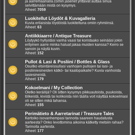
ja aarremaanalla.comin jäsenet yrittävät auttaa sinua
selvittämään mistä on kysymys.
Aiheet:
7059
Luokitellut Löydöt & Kuvagalleria
Kuvia erilaisista löydöistä luokiteltuna omiin ryhmiinsä.
Aiheet:
63
Antiikkiaarre / Antique Treasure
Löytyykö hyllystäsi vanha vaasi tai koristaako seinääsi jokin
erityinen aarre minka haluat jakaa muiden kanssa? Kerro se
sanoin ja näytä kuvin.
Aiheet:
152
Pullot & Lasi & Posliini / Bottles & Glass
Osuitko etsintäreissullasi vanhojen pullojen tai lasi- ja
posliiniesineiden kätkö- tai kaatopaikalle? Kuvia vanhoista
lasiesineistä.
Aiheet:
179
Kokoelmani / My Collection
Oletko keräilijä? Oli sitten kysymys pikkuautoista, puukoista,
tölkeistä, kivistä tai kolikoista niin täälla voit näyttää kokoelmasi
oli se sitten mikä tahansa.
Aiheet:
155
Perimätieto & Aarretarinat / Treasure Tales
Kertoiko isovanhempasi tarinoita saareen haudatusta
aarteesta? Onko levottomina aikoina kätketty metsiin rahaa?
Tarinoita aarteista.
Aiheet:
177