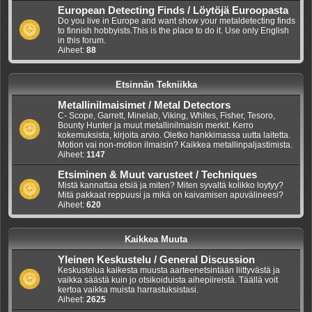
European Detecting Finds / Löytöjä Euroopasta
Do you live in Europe and want show your metaldetecting finds
to finnish hobbyists.This is the place to do it. Use only English
in this forum.
Aiheet:
88
Etsinnän Tekniikka
Metallinilmaisimet / Metal Detectors
C- Scope, Garrett, Minelab, Viking, Whites, Fisher, Tesoro,
Bounty Hunter ja muut metallinilmaisin merkit. Kerro
kokemuksista, kirjoita arvio. Oletko hankkimassa uutta laitetta.
Motion vai non-motion ilmaisin? Kaikkea metallinpaljastimista.
Aiheet:
1147
Etsiminen & Muut varusteet / Techniques
Mistä kannattaa etsiä ja miten? Miten syvaltä kolikko loytyy?
Mitä pakkaat reppuusi ja mikä on kaivamisen apuvälineesi?
Aiheet:
620
Kaikkea Muuta
Yleinen Keskustelu / General Discussion
Keskustelua kaikesta muusta aarteenetsintään liittyvästä ja
vaikka säästä kuin jo otsikoiduista aihepiireistä. Täällä voit
kertoa vaikka muista harrastuksistasi.
Aiheet:
2625