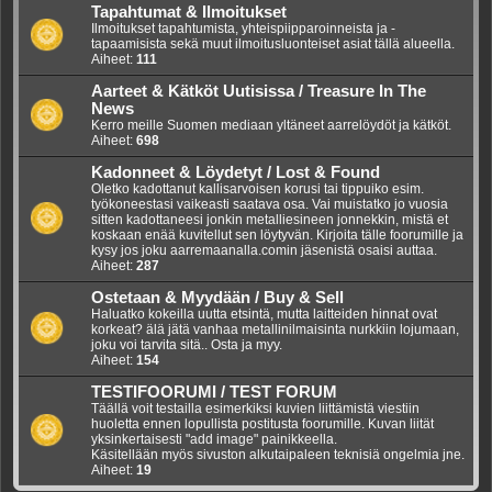
Tapahtumat & Ilmoitukset
Ilmoitukset tapahtumista, yhteispiipparoinneista ja -
tapaamisista sekä muut ilmoitusluonteiset asiat tällä alueella.
Aiheet:
111
Aarteet & Kätköt Uutisissa / Treasure In The
News
Kerro meille Suomen mediaan yltäneet aarrelöydöt ja kätköt.
Aiheet:
698
Kadonneet & Löydetyt / Lost & Found
Oletko kadottanut kallisarvoisen korusi tai tippuiko esim.
työkoneestasi vaikeasti saatava osa. Vai muistatko jo vuosia
sitten kadottaneesi jonkin metalliesineen jonnekkin, mistä et
koskaan enää kuvitellut sen löytyvän. Kirjoita tälle foorumille ja
kysy jos joku aarremaanalla.comin jäsenistä osaisi auttaa.
Aiheet:
287
Ostetaan & Myydään / Buy & Sell
Haluatko kokeilla uutta etsintä, mutta laitteiden hinnat ovat
korkeat? älä jätä vanhaa metallinilmaisinta nurkkiin lojumaan,
joku voi tarvita sitä.. Osta ja myy.
Aiheet:
154
TESTIFOORUMI / TEST FORUM
Täällä voit testailla esimerkiksi kuvien liittämistä viestiin
huoletta ennen lopullista postitusta foorumille. Kuvan liität
yksinkertaisesti "add image" painikkeella.
Käsitellään myös sivuston alkutaipaleen teknisiä ongelmia jne.
Aiheet:
19