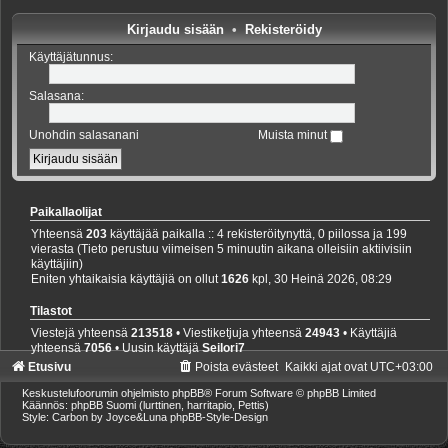
Kirjaudu sisään
•
Rekisteröidy
Käyttäjätunnus:
Salasana:
Unohdin salasanani
Muista minut
Paikallaolijat
Yhteensä
203
käyttäjää paikalla :: 4 rekisteröitynyttä, 0 piilossa ja 199
vierasta (Tieto perustuu viimeisen 5 minuutin aikana olleisiin aktiivisiin
käyttäjiin)
Eniten yhtaikaisia käyttäjiä on ollut
1626
kpl, 30 Heinä 2026, 08:29
Tilastot
Viestejä yhteensä
213518
• Viestiketjuja yhteensä
24943
• Käyttäjiä
yhteensä
7056
• Uusin käyttäjä
Seilori7
Etusivu
Poista evästeet
Kaikki ajat ovat
UTC+03:00
Keskustelufoorumin ohjelmisto
phpBB
® Forum Software © phpBB Limited
Käännös: phpBB Suomi (lurttinen, harritapio, Pettis)
Style: Carbon by Joyce&Luna
phpBB-Style-Design