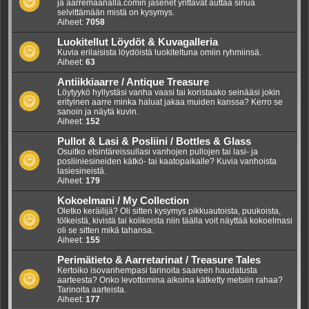
ja aarremaanalla.comin jäsenet yrittävät auttaa sinua
selvittämään mistä on kysymys.
Aiheet:
7058
Luokitellut Löydöt & Kuvagalleria
Kuvia erilaisista löydöistä luokiteltuna omiin ryhmiinsä.
Aiheet:
63
Antiikkiaarre / Antique Treasure
Löytyykö hyllystäsi vanha vaasi tai koristaako seinääsi jokin
erityinen aarre minka haluat jakaa muiden kanssa? Kerro se
sanoin ja näytä kuvin.
Aiheet:
152
Pullot & Lasi & Posliini / Bottles & Glass
Osuitko etsintäreissullasi vanhojen pullojen tai lasi- ja
posliiniesineiden kätkö- tai kaatopaikalle? Kuvia vanhoista
lasiesineistä.
Aiheet:
179
Kokoelmani / My Collection
Oletko keräilijä? Oli sitten kysymys pikkuautoista, puukoista,
tölkeistä, kivistä tai kolikoista niin täälla voit näyttää kokoelmasi
oli se sitten mikä tahansa.
Aiheet:
155
Perimätieto & Aarretarinat / Treasure Tales
Kertoiko isovanhempasi tarinoita saareen haudatusta
aarteesta? Onko levottomina aikoina kätketty metsiin rahaa?
Tarinoita aarteista.
Aiheet:
177