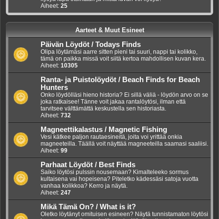
Aiheet:
25
Aarteet & Muut Esineet
Päivän Löydöt / Todays Finds
Olipa löytämäsi aarre sitten pieni tai suuri, nappi tai kolikko,
tämä on paikka missä voit siitä kertoa mahdollisen kuvan kera.
Aiheet:
10305
Ranta- ja Puistolöydöt / Beach Finds for Beach
Hunters
Onko löydölläsi hieno historia? Ei sillä väliä - löydön arvo on se
joka ratkaisee! Tänne voit jakaa rantalöytösi, ilman että
tarvitsee välttämättä keskustella sen historiasta.
Aiheet:
732
Magneettikalastus / Magnetic Fishing
Vesi kätkee paljon rautaesineitä, joita voi yrittää onkia
magneeteilla. Täällä voit näyttää magneeteilla saamasi saaliisi.
Aiheet:
99
Parhaat Löydöt / Best Finds
Saiko löytösi pulssin nousemaan? Kimalteleeko sormus
kultaisena vai hopeisena? Piteletko kädessäsi satoja vuotta
vanhaa kolikkoa? Kerro ja näytä.
Aiheet:
247
Mikä Tämä On? / What is it?
Oletko löytänyt omituisen esineen? Näytä tunnistamaton löytösi