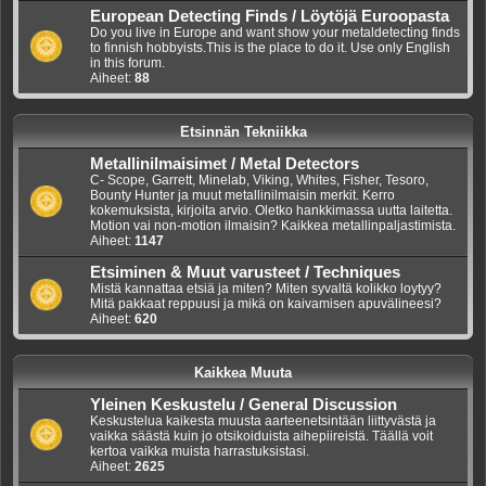
European Detecting Finds / Löytöjä Euroopasta
Do you live in Europe and want show your metaldetecting finds
to finnish hobbyists.This is the place to do it. Use only English
in this forum.
Aiheet:
88
Etsinnän Tekniikka
Metallinilmaisimet / Metal Detectors
C- Scope, Garrett, Minelab, Viking, Whites, Fisher, Tesoro,
Bounty Hunter ja muut metallinilmaisin merkit. Kerro
kokemuksista, kirjoita arvio. Oletko hankkimassa uutta laitetta.
Motion vai non-motion ilmaisin? Kaikkea metallinpaljastimista.
Aiheet:
1147
Etsiminen & Muut varusteet / Techniques
Mistä kannattaa etsiä ja miten? Miten syvaltä kolikko loytyy?
Mitä pakkaat reppuusi ja mikä on kaivamisen apuvälineesi?
Aiheet:
620
Kaikkea Muuta
Yleinen Keskustelu / General Discussion
Keskustelua kaikesta muusta aarteenetsintään liittyvästä ja
vaikka säästä kuin jo otsikoiduista aihepiireistä. Täällä voit
kertoa vaikka muista harrastuksistasi.
Aiheet:
2625