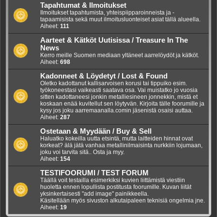
Tapahtumat & Ilmoitukset
Ilmoitukset tapahtumista, yhteispiipparoinneista ja -
tapaamisista sekä muut ilmoitusluonteiset asiat tällä alueella.
Aiheet:
111
Aarteet & Kätköt Uutisissa / Treasure In The
News
Kerro meille Suomen mediaan yltäneet aarrelöydöt ja kätköt.
Aiheet:
698
Kadonneet & Löydetyt / Lost & Found
Oletko kadottanut kallisarvoisen korusi tai tippuiko esim.
työkoneestasi vaikeasti saatava osa. Vai muistatko jo vuosia
sitten kadottaneesi jonkin metalliesineen jonnekkin, mistä et
koskaan enää kuvitellut sen löytyvän. Kirjoita tälle foorumille ja
kysy jos joku aarremaanalla.comin jäsenistä osaisi auttaa.
Aiheet:
287
Ostetaan & Myydään / Buy & Sell
Haluatko kokeilla uutta etsintä, mutta laitteiden hinnat ovat
korkeat? älä jätä vanhaa metallinilmaisinta nurkkiin lojumaan,
joku voi tarvita sitä.. Osta ja myy.
Aiheet:
154
TESTIFOORUMI / TEST FORUM
Täällä voit testailla esimerkiksi kuvien liittämistä viestiin
huoletta ennen lopullista postitusta foorumille. Kuvan liität
yksinkertaisesti "add image" painikkeella.
Käsitellään myös sivuston alkutaipaleen teknisiä ongelmia jne.
Aiheet:
19