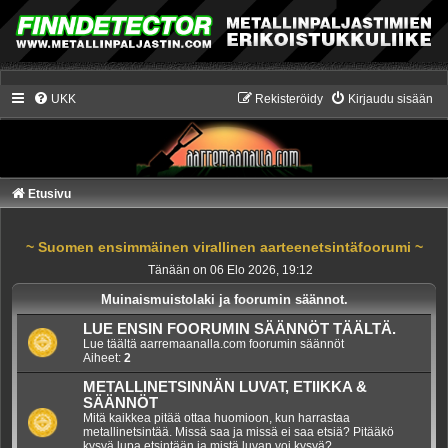
UKK
Rekisteröidy
Kirjaudu sisään
Etusivu
~ Suomen ensimmäinen virallinen aarteenetsintäfoorumi ~
Tänään on 06 Elo 2026, 19:12
Muinaismuistolaki ja foorumin säännot.
LUE ENSIN FOORUMIN SÄÄNNÖT TÄÄLTÄ.
Lue täältä aarremaanalla.com foorumin säännöt
Aiheet:
2
METALLINETSINNÄN LUVAT, ETIIKKA &
SÄÄNNÖT
Mitä kaikkea pitää ottaa huomioon, kun harrastaa
metallinetsintää. Missä saa ja missä ei saa etsiä? Pitääkö
kysyä lupa etsintään ja mistä luvan voi kysyä?