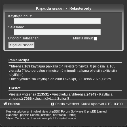
Kirjaudu sisään
•
Rekisteröidy
Käyttäjätunnus:
Salasana:
Unohdin salasanani
Muista minut
Paikallaolijat
Yhteensä
169
käyttäjää paikalla :: 4 rekisteröitynyttä, 0 piilossa ja 165
vierasta (Tieto perustuu viimeisen 5 minuutin aikana olleisiin aktiivisiin
käyttäjiin)
Eniten yhtaikaisia käyttäjiä on ollut
1626
kpl, 30 Heinä 2026, 08:29
Tilastot
Viestejä yhteensä
213531
• Viestiketjuja yhteensä
24949
• Käyttäjiä
yhteensä
7056
• Uusin käyttäjä
Seilori7
Etusivu
Poista evästeet
Kaikki ajat ovat
UTC+03:00
Keskustelufoorumin ohjelmisto
phpBB
® Forum Software © phpBB Limited
Käännös: phpBB Suomi (lurttinen, harritapio, Pettis)
Style: Carbon by Joyce&Luna
phpBB-Style-Design