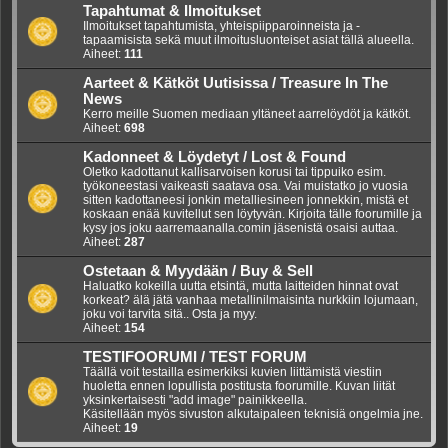
Tapahtumat & Ilmoitukset
Ilmoitukset tapahtumista, yhteispiipparoinneista ja -
tapaamisista sekä muut ilmoitusluonteiset asiat tällä alueella.
Aiheet:
111
Aarteet & Kätköt Uutisissa / Treasure In The
News
Kerro meille Suomen mediaan yltäneet aarrelöydöt ja kätköt.
Aiheet:
698
Kadonneet & Löydetyt / Lost & Found
Oletko kadottanut kallisarvoisen korusi tai tippuiko esim.
työkoneestasi vaikeasti saatava osa. Vai muistatko jo vuosia
sitten kadottaneesi jonkin metalliesineen jonnekkin, mistä et
koskaan enää kuvitellut sen löytyvän. Kirjoita tälle foorumille ja
kysy jos joku aarremaanalla.comin jäsenistä osaisi auttaa.
Aiheet:
287
Ostetaan & Myydään / Buy & Sell
Haluatko kokeilla uutta etsintä, mutta laitteiden hinnat ovat
korkeat? älä jätä vanhaa metallinilmaisinta nurkkiin lojumaan,
joku voi tarvita sitä.. Osta ja myy.
Aiheet:
154
TESTIFOORUMI / TEST FORUM
Täällä voit testailla esimerkiksi kuvien liittämistä viestiin
huoletta ennen lopullista postitusta foorumille. Kuvan liität
yksinkertaisesti "add image" painikkeella.
Käsitellään myös sivuston alkutaipaleen teknisiä ongelmia jne.
Aiheet:
19