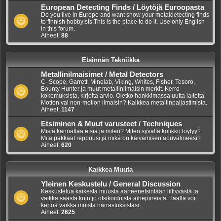
European Detecting Finds / Löytöjä Euroopasta
Do you live in Europe and want show your metaldetecting finds
to finnish hobbyists.This is the place to do it. Use only English
in this forum.
Aiheet:
88
Etsinnän Tekniikka
Metallinilmaisimet / Metal Detectors
C- Scope, Garrett, Minelab, Viking, Whites, Fisher, Tesoro,
Bounty Hunter ja muut metallinilmaisin merkit. Kerro
kokemuksista, kirjoita arvio. Oletko hankkimassa uutta laitetta.
Motion vai non-motion ilmaisin? Kaikkea metallinpaljastimista.
Aiheet:
1147
Etsiminen & Muut varusteet / Techniques
Mistä kannattaa etsiä ja miten? Miten syvaltä kolikko loytyy?
Mitä pakkaat reppuusi ja mikä on kaivamisen apuvälineesi?
Aiheet:
620
Kaikkea Muuta
Yleinen Keskustelu / General Discussion
Keskustelua kaikesta muusta aarteenetsintään liittyvästä ja
vaikka säästä kuin jo otsikoiduista aihepiireistä. Täällä voit
kertoa vaikka muista harrastuksistasi.
Aiheet:
2625