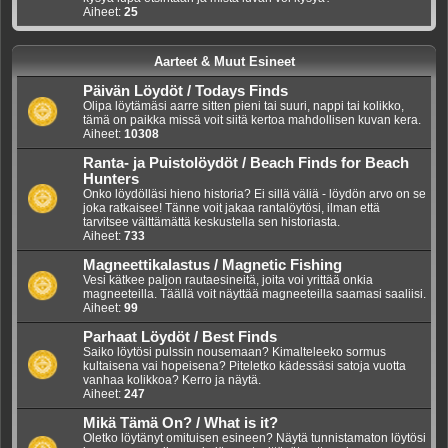
Aiheet:
25
Aarteet & Muut Esineet
Päivän Löydöt / Todays Finds
Olipa löytämäsi aarre sitten pieni tai suuri, nappi tai kolikko,
tämä on paikka missä voit siitä kertoa mahdollisen kuvan kera.
Aiheet:
10308
Ranta- ja Puistolöydöt / Beach Finds for Beach
Hunters
Onko löydölläsi hieno historia? Ei sillä väliä - löydön arvo on se
joka ratkaisee! Tänne voit jakaa rantalöytösi, ilman että
tarvitsee välttämättä keskustella sen historiasta.
Aiheet:
733
Magneettikalastus / Magnetic Fishing
Vesi kätkee paljon rautaesineitä, joita voi yrittää onkia
magneeteilla. Täällä voit näyttää magneeteilla saamasi saaliisi.
Aiheet:
99
Parhaat Löydöt / Best Finds
Saiko löytösi pulssin nousemaan? Kimalteleeko sormus
kultaisena vai hopeisena? Piteletko kädessäsi satoja vuotta
vanhaa kolikkoa? Kerro ja näytä.
Aiheet:
247
Mikä Tämä On? / What is it?
Oletko löytänyt omituisen esineen? Näytä tunnistamaton löytösi