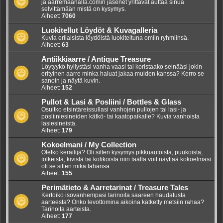
ja aarremaanalla.comin jäsenet yrittävät auttaa sinua
selvittämään mistä on kysymys.
Aiheet:
7060
Luokitellut Löydöt & Kuvagalleria
Kuvia erilaisista löydöistä luokiteltuna omiin ryhmiinsä.
Aiheet:
63
Antiikkiaarre / Antique Treasure
Löytyykö hyllystäsi vanha vaasi tai koristaako seinääsi jokin
erityinen aarre minka haluat jakaa muiden kanssa? Kerro se
sanoin ja näytä kuvin.
Aiheet:
152
Pullot & Lasi & Posliini / Bottles & Glass
Osuitko etsintäreissullasi vanhojen pullojen tai lasi- ja
posliiniesineiden kätkö- tai kaatopaikalle? Kuvia vanhoista
lasiesineistä.
Aiheet:
179
Kokoelmani / My Collection
Oletko keräilijä? Oli sitten kysymys pikkuautoista, puukoista,
tölkeistä, kivistä tai kolikoista niin täälla voit näyttää kokoelmasi
oli se sitten mikä tahansa.
Aiheet:
155
Perimätieto & Aarretarinat / Treasure Tales
Kertoiko isovanhempasi tarinoita saareen haudatusta
aarteesta? Onko levottomina aikoina kätketty metsiin rahaa?
Tarinoita aarteista.
Aiheet:
177