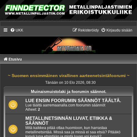
UKK
Rekisteröidy
Kirjaudu sisään
Etusivu
~ Suomen ensimmäinen virallinen aarteenetsintäfoorumi ~
Tänään on 10 Elo 2026, 08:30
Muinaismuistolaki ja foorumin säännot.
LUE ENSIN FOORUMIN SÄÄNNÖT TÄÄLTÄ.
Lue täältä aarremaanalla.com foorumin säännöt
Aiheet:
2
METALLINETSINNÄN LUVAT, ETIIKKA &
SÄÄNNÖT
Mitä kaikkea pitää ottaa huomioon, kun harrastaa
metallinetsintää. Missä saa ja missä ei saa etsiä? Pitääkö
kysyä lupa etsintään ja mistä luvan voi kysyä?