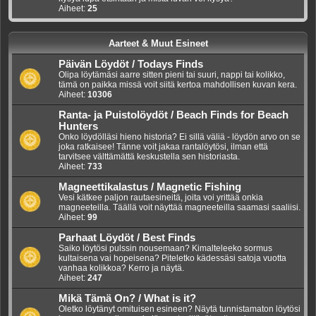
Aiheet:
25
Aarteet & Muut Esineet
Päivän Löydöt / Todays Finds
Olipa löytämäsi aarre sitten pieni tai suuri, nappi tai kolikko,
tämä on paikka missä voit siitä kertoa mahdollisen kuvan kera.
Aiheet:
10306
Ranta- ja Puistolöydöt / Beach Finds for Beach
Hunters
Onko löydölläsi hieno historia? Ei sillä väliä - löydön arvo on se
joka ratkaisee! Tänne voit jakaa rantalöytösi, ilman että
tarvitsee välttämättä keskustella sen historiasta.
Aiheet:
733
Magneettikalastus / Magnetic Fishing
Vesi kätkee paljon rautaesineitä, joita voi yrittää onkia
magneeteilla. Täällä voit näyttää magneeteilla saamasi saaliisi.
Aiheet:
99
Parhaat Löydöt / Best Finds
Saiko löytösi pulssin nousemaan? Kimalteleeko sormus
kultaisena vai hopeisena? Piteletko kädessäsi satoja vuotta
vanhaa kolikkoa? Kerro ja näytä.
Aiheet:
247
Mikä Tämä On? / What is it?
Oletko löytänyt omituisen esineen? Näytä tunnistamaton löytösi