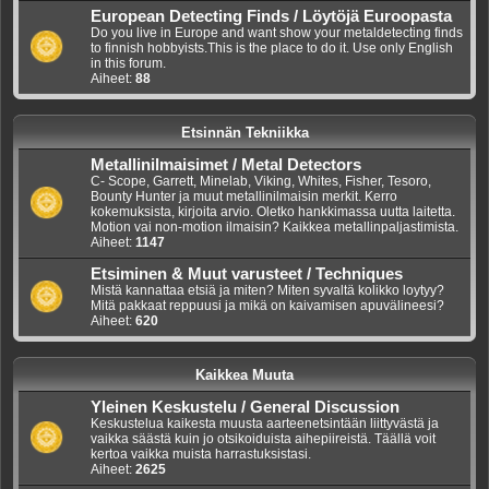
European Detecting Finds / Löytöjä Euroopasta
Do you live in Europe and want show your metaldetecting finds
to finnish hobbyists.This is the place to do it. Use only English
in this forum.
Aiheet:
88
Etsinnän Tekniikka
Metallinilmaisimet / Metal Detectors
C- Scope, Garrett, Minelab, Viking, Whites, Fisher, Tesoro,
Bounty Hunter ja muut metallinilmaisin merkit. Kerro
kokemuksista, kirjoita arvio. Oletko hankkimassa uutta laitetta.
Motion vai non-motion ilmaisin? Kaikkea metallinpaljastimista.
Aiheet:
1147
Etsiminen & Muut varusteet / Techniques
Mistä kannattaa etsiä ja miten? Miten syvaltä kolikko loytyy?
Mitä pakkaat reppuusi ja mikä on kaivamisen apuvälineesi?
Aiheet:
620
Kaikkea Muuta
Yleinen Keskustelu / General Discussion
Keskustelua kaikesta muusta aarteenetsintään liittyvästä ja
vaikka säästä kuin jo otsikoiduista aihepiireistä. Täällä voit
kertoa vaikka muista harrastuksistasi.
Aiheet:
2625