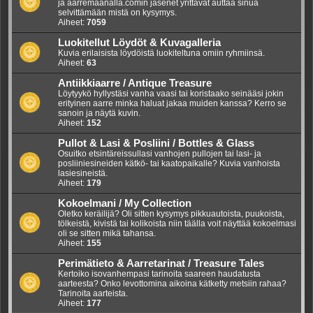
ja aarremaanalla.comin jäsenet yrittävät auttaa sinua
selvittämään mistä on kysymys.
Aiheet:
7059
Luokitellut Löydöt & Kuvagalleria
Kuvia erilaisista löydöistä luokiteltuna omiin ryhmiinsä.
Aiheet:
63
Antiikkiaarre / Antique Treasure
Löytyykö hyllystäsi vanha vaasi tai koristaako seinääsi jokin
erityinen aarre minka haluat jakaa muiden kanssa? Kerro se
sanoin ja näytä kuvin.
Aiheet:
152
Pullot & Lasi & Posliini / Bottles & Glass
Osuitko etsintäreissullasi vanhojen pullojen tai lasi- ja
posliiniesineiden kätkö- tai kaatopaikalle? Kuvia vanhoista
lasiesineistä.
Aiheet:
179
Kokoelmani / My Collection
Oletko keräilijä? Oli sitten kysymys pikkuautoista, puukoista,
tölkeistä, kivistä tai kolikoista niin täälla voit näyttää kokoelmasi
oli se sitten mikä tahansa.
Aiheet:
155
Perimätieto & Aarretarinat / Treasure Tales
Kertoiko isovanhempasi tarinoita saareen haudatusta
aarteesta? Onko levottomina aikoina kätketty metsiin rahaa?
Tarinoita aarteista.
Aiheet:
177