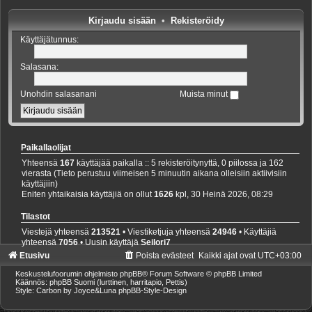
Kirjaudu sisään
•
Rekisteröidy
Käyttäjätunnus:
Salasana:
Unohdin salasanani
Muista minut
Paikallaolijat
Yhteensä
167
käyttäjää paikalla :: 5 rekisteröitynyttä, 0 piilossa ja 162
vierasta (Tieto perustuu viimeisen 5 minuutin aikana olleisiin aktiivisiin
käyttäjiin)
Eniten yhtaikaisia käyttäjiä on ollut
1626
kpl, 30 Heinä 2026, 08:29
Tilastot
Viestejä yhteensä
213521
• Viestiketjuja yhteensä
24946
• Käyttäjiä
yhteensä
7056
• Uusin käyttäjä
Seilori7
Etusivu
Poista evästeet
Kaikki ajat ovat
UTC+03:00
Keskustelufoorumin ohjelmisto
phpBB
® Forum Software © phpBB Limited
Käännös: phpBB Suomi (lurttinen, harritapio, Pettis)
Style: Carbon by Joyce&Luna
phpBB-Style-Design