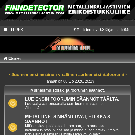
UKK
Rekisteröidy
Kirjaudu sisään
Etusivu
~ Suomen ensimmäinen virallinen aarteenetsintäfoorumi ~
Tänään on 08 Elo 2026, 20:29
Muinaismuistolaki ja foorumin säännot.
LUE ENSIN FOORUMIN SÄÄNNÖT TÄÄLTÄ.
Lue täältä aarremaanalla.com foorumin säännöt
Aiheet:
2
METALLINETSINNÄN LUVAT, ETIIKKA &
SÄÄNNÖT
Mitä kaikkea pitää ottaa huomioon, kun harrastaa
metallinetsintää. Missä saa ja missä ei saa etsiä? Pitääkö
kysyä lupa etsintään ja mistä luvan voi kysyä?