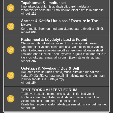
Tapahtumat & Ilmoitukset
Ilmoitukset tapahtumista, yhteispiipparoinneista ja -
tapaamisista sekä muut ilmoitusluonteiset asiat tällä alueella.
Aiheet:
111
Aarteet & Kätköt Uutisissa / Treasure In The
News
Kerro meille Suomen mediaan yltäneet aarrelöydöt ja kätköt.
Aiheet:
698
Kadonneet & Löydetyt / Lost & Found
Oletko kadottanut kallisarvoisen korusi tai tippuiko esim.
työkoneestasi vaikeasti saatava osa. Vai muistatko jo vuosia
sitten kadottaneesi jonkin metalliesineen jonnekkin, mistä et
koskaan enää kuvitellut sen löytyvän. Kirjoita tälle foorumille ja
kysy jos joku aarremaanalla.comin jäsenistä osaisi auttaa.
Aiheet:
287
Ostetaan & Myydään / Buy & Sell
Haluatko kokeilla uutta etsintä, mutta laitteiden hinnat ovat
korkeat? älä jätä vanhaa metallinilmaisinta nurkkiin lojumaan,
joku voi tarvita sitä.. Osta ja myy.
Aiheet:
154
TESTIFOORUMI / TEST FORUM
Täällä voit testailla esimerkiksi kuvien liittämistä viestiin
huoletta ennen lopullista postitusta foorumille. Kuvan liität
yksinkertaisesti "add image" painikkeella.
Käsitellään myös sivuston alkutaipaleen teknisiä ongelmia jne.
Aiheet:
19