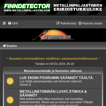
UKK
Rekisteröidy
Kirjaudu sisään
Etusivu
~ Suomen ensimmäinen virallinen aarteenetsintäfoorumi ~
Tänään on 08 Elo 2026, 06:18
Muinaismuistolaki ja foorumin säännot.
LUE ENSIN FOORUMIN SÄÄNNÖT TÄÄLTÄ.
Lue täältä aarremaanalla.com foorumin säännöt
Aiheet:
2
METALLINETSINNÄN LUVAT, ETIIKKA &
SÄÄNNÖT
Mitä kaikkea pitää ottaa huomioon, kun harrastaa
metallinetsintää. Missä saa ja missä ei saa etsiä? Pitääkö
kysyä lupa etsintään ja mistä luvan voi kysyä?