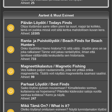
Aiheet:
25
Aarteet & Muut Esineet
Päivän Löydöt / Todays Finds
Olipa löytämäsi aarre sitten pieni tai suuri, nappi tai kolikko,
tämä on paikka missä voit siitä kertoa mahdollisen kuvan kera.
Aiheet:
10305
Ranta- ja Puistolöydöt / Beach Finds for Beach
Hunters
Onko löydölläsi hieno historia? Ei sillä väliä - löydön arvo on se
joka ratkaisee! Tänne voit jakaa rantalöytösi, ilman että
tarvitsee välttämättä keskustella sen historiasta.
Aiheet:
733
Magneettikalastus / Magnetic Fishing
Vesi kätkee paljon rautaesineitä, joita voi yrittää onkia
magneeteilla. Täällä voit näyttää magneeteilla saamasi saaliisi.
Aiheet:
99
Parhaat Löydöt / Best Finds
Saiko löytösi pulssin nousemaan? Kimalteleeko sormus
kultaisena vai hopeisena? Piteletko kädessäsi satoja vuotta
vanhaa kolikkoa? Kerro ja näytä.
Aiheet:
247
Mikä Tämä On? / What is it?
Oletko löytänyt omituisen esineen? Näytä tunnistamaton löytösi