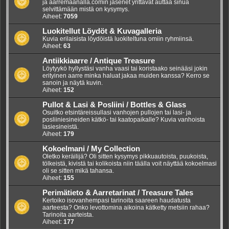
ja aarremaanalla.comin jäsenet yrittävät auttaa sinua
selvittämään mistä on kysymys.
Aiheet:
7059
Luokitellut Löydöt & Kuvagalleria
Kuvia erilaisista löydöistä luokiteltuna omiin ryhmiinsä.
Aiheet:
63
Antiikkiaarre / Antique Treasure
Löytyykö hyllystäsi vanha vaasi tai koristaako seinääsi jokin
erityinen aarre minka haluat jakaa muiden kanssa? Kerro se
sanoin ja näytä kuvin.
Aiheet:
152
Pullot & Lasi & Posliini / Bottles & Glass
Osuitko etsintäreissullasi vanhojen pullojen tai lasi- ja
posliiniesineiden kätkö- tai kaatopaikalle? Kuvia vanhoista
lasiesineistä.
Aiheet:
179
Kokoelmani / My Collection
Oletko keräilijä? Oli sitten kysymys pikkuautoista, puukoista,
tölkeistä, kivistä tai kolikoista niin täälla voit näyttää kokoelmasi
oli se sitten mikä tahansa.
Aiheet:
155
Perimätieto & Aarretarinat / Treasure Tales
Kertoiko isovanhempasi tarinoita saareen haudatusta
aarteesta? Onko levottomina aikoina kätketty metsiin rahaa?
Tarinoita aarteista.
Aiheet:
177