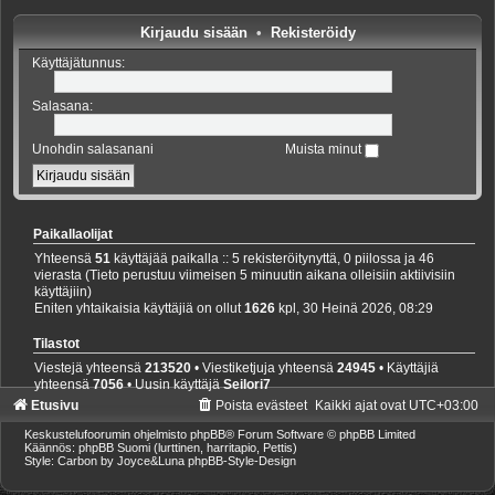
Kirjaudu sisään
•
Rekisteröidy
Käyttäjätunnus:
Salasana:
Unohdin salasanani
Muista minut
Paikallaolijat
Yhteensä
51
käyttäjää paikalla :: 5 rekisteröitynyttä, 0 piilossa ja 46
vierasta (Tieto perustuu viimeisen 5 minuutin aikana olleisiin aktiivisiin
käyttäjiin)
Eniten yhtaikaisia käyttäjiä on ollut
1626
kpl, 30 Heinä 2026, 08:29
Tilastot
Viestejä yhteensä
213520
• Viestiketjuja yhteensä
24945
• Käyttäjiä
yhteensä
7056
• Uusin käyttäjä
Seilori7
Etusivu
Poista evästeet
Kaikki ajat ovat
UTC+03:00
Keskustelufoorumin ohjelmisto
phpBB
® Forum Software © phpBB Limited
Käännös: phpBB Suomi (lurttinen, harritapio, Pettis)
Style: Carbon by Joyce&Luna
phpBB-Style-Design