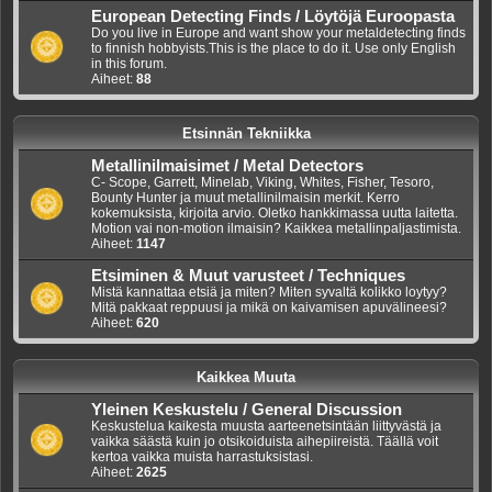
European Detecting Finds / Löytöjä Euroopasta
Do you live in Europe and want show your metaldetecting finds
to finnish hobbyists.This is the place to do it. Use only English
in this forum.
Aiheet:
88
Etsinnän Tekniikka
Metallinilmaisimet / Metal Detectors
C- Scope, Garrett, Minelab, Viking, Whites, Fisher, Tesoro,
Bounty Hunter ja muut metallinilmaisin merkit. Kerro
kokemuksista, kirjoita arvio. Oletko hankkimassa uutta laitetta.
Motion vai non-motion ilmaisin? Kaikkea metallinpaljastimista.
Aiheet:
1147
Etsiminen & Muut varusteet / Techniques
Mistä kannattaa etsiä ja miten? Miten syvaltä kolikko loytyy?
Mitä pakkaat reppuusi ja mikä on kaivamisen apuvälineesi?
Aiheet:
620
Kaikkea Muuta
Yleinen Keskustelu / General Discussion
Keskustelua kaikesta muusta aarteenetsintään liittyvästä ja
vaikka säästä kuin jo otsikoiduista aihepiireistä. Täällä voit
kertoa vaikka muista harrastuksistasi.
Aiheet:
2625