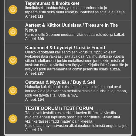
Tapahtumat & Ilmoitukset
Ilmoitukset tapahtumista, yhteispiipparoinneista ja -
tapaamisista sekä muut ilmoitusluonteiset asiat tällä alueella.
Aiheet:
111
Aarteet & Kätköt Uutisissa / Treasure In The
News
Kerro meille Suomen mediaan yltäneet aarrelöydöt ja kätköt.
Aiheet:
698
Kadonneet & Löydetyt / Lost & Found
Oletko kadottanut kallisarvoisen korusi tai tippuiko esim.
työkoneestasi vaikeasti saatava osa. Vai muistatko jo vuosia
sitten kadottaneesi jonkin metalliesineen jonnekkin, mistä et
koskaan enää kuvitellut sen löytyvän. Kirjoita tälle foorumille ja
kysy jos joku aarremaanalla.comin jäsenistä osaisi auttaa.
Aiheet:
287
Ostetaan & Myydään / Buy & Sell
Haluatko kokeilla uutta etsintä, mutta laitteiden hinnat ovat
korkeat? älä jätä vanhaa metallinilmaisinta nurkkiin lojumaan,
joku voi tarvita sitä.. Osta ja myy.
Aiheet:
154
TESTIFOORUMI / TEST FORUM
Täällä voit testailla esimerkiksi kuvien liittämistä viestiin
huoletta ennen lopullista postitusta foorumille. Kuvan liität
yksinkertaisesti "add image" painikkeella.
Käsitellään myös sivuston alkutaipaleen teknisiä ongelmia jne.
Aiheet:
19