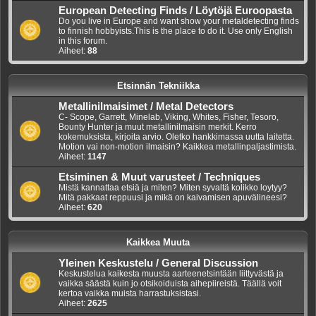
European Detecting Finds / Löytöjä Euroopasta
Do you live in Europe and want show your metaldetecting finds
to finnish hobbyists.This is the place to do it. Use only English
in this forum.
Aiheet:
88
Etsinnän Tekniikka
Metallinilmaisimet / Metal Detectors
C- Scope, Garrett, Minelab, Viking, Whites, Fisher, Tesoro,
Bounty Hunter ja muut metallinilmaisin merkit. Kerro
kokemuksista, kirjoita arvio. Oletko hankkimassa uutta laitetta.
Motion vai non-motion ilmaisin? Kaikkea metallinpaljastimista.
Aiheet:
1147
Etsiminen & Muut varusteet / Techniques
Mistä kannattaa etsiä ja miten? Miten syvaltä kolikko loytyy?
Mitä pakkaat reppuusi ja mikä on kaivamisen apuvälineesi?
Aiheet:
620
Kaikkea Muuta
Yleinen Keskustelu / General Discussion
Keskustelua kaikesta muusta aarteenetsintään liittyvästä ja
vaikka säästä kuin jo otsikoiduista aihepiireistä. Täällä voit
kertoa vaikka muista harrastuksistasi.
Aiheet:
2625