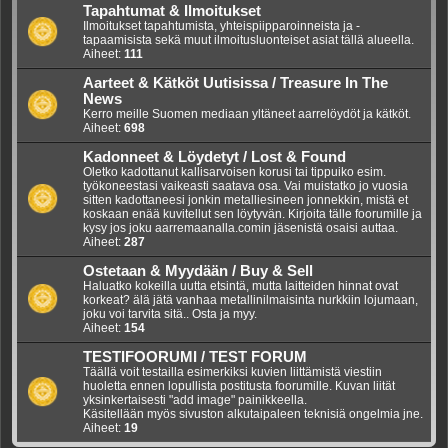
Tapahtumat & Ilmoitukset
Ilmoitukset tapahtumista, yhteispiipparoinneista ja -
tapaamisista sekä muut ilmoitusluonteiset asiat tällä alueella.
Aiheet:
111
Aarteet & Kätköt Uutisissa / Treasure In The
News
Kerro meille Suomen mediaan yltäneet aarrelöydöt ja kätköt.
Aiheet:
698
Kadonneet & Löydetyt / Lost & Found
Oletko kadottanut kallisarvoisen korusi tai tippuiko esim.
työkoneestasi vaikeasti saatava osa. Vai muistatko jo vuosia
sitten kadottaneesi jonkin metalliesineen jonnekkin, mistä et
koskaan enää kuvitellut sen löytyvän. Kirjoita tälle foorumille ja
kysy jos joku aarremaanalla.comin jäsenistä osaisi auttaa.
Aiheet:
287
Ostetaan & Myydään / Buy & Sell
Haluatko kokeilla uutta etsintä, mutta laitteiden hinnat ovat
korkeat? älä jätä vanhaa metallinilmaisinta nurkkiin lojumaan,
joku voi tarvita sitä.. Osta ja myy.
Aiheet:
154
TESTIFOORUMI / TEST FORUM
Täällä voit testailla esimerkiksi kuvien liittämistä viestiin
huoletta ennen lopullista postitusta foorumille. Kuvan liität
yksinkertaisesti "add image" painikkeella.
Käsitellään myös sivuston alkutaipaleen teknisiä ongelmia jne.
Aiheet:
19