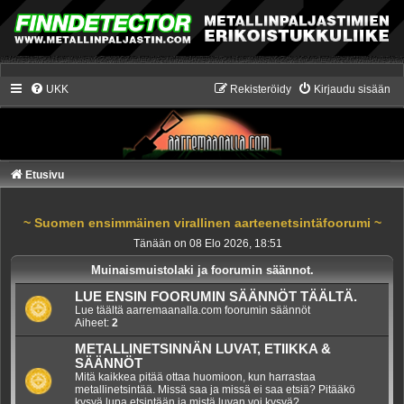
UKK
Rekisteröidy
Kirjaudu sisään
Etusivu
~ Suomen ensimmäinen virallinen aarteenetsintäfoorumi ~
Tänään on 08 Elo 2026, 18:51
Muinaismuistolaki ja foorumin säännot.
LUE ENSIN FOORUMIN SÄÄNNÖT TÄÄLTÄ.
Lue täältä aarremaanalla.com foorumin säännöt
Aiheet:
2
METALLINETSINNÄN LUVAT, ETIIKKA &
SÄÄNNÖT
Mitä kaikkea pitää ottaa huomioon, kun harrastaa
metallinetsintää. Missä saa ja missä ei saa etsiä? Pitääkö
kysyä lupa etsintään ja mistä luvan voi kysyä?