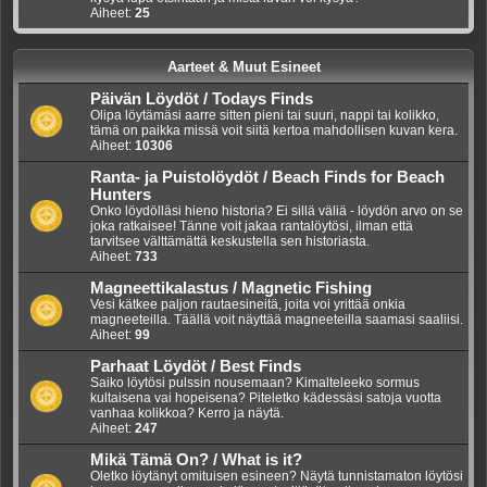
Aiheet:
25
Aarteet & Muut Esineet
Päivän Löydöt / Todays Finds
Olipa löytämäsi aarre sitten pieni tai suuri, nappi tai kolikko,
tämä on paikka missä voit siitä kertoa mahdollisen kuvan kera.
Aiheet:
10306
Ranta- ja Puistolöydöt / Beach Finds for Beach
Hunters
Onko löydölläsi hieno historia? Ei sillä väliä - löydön arvo on se
joka ratkaisee! Tänne voit jakaa rantalöytösi, ilman että
tarvitsee välttämättä keskustella sen historiasta.
Aiheet:
733
Magneettikalastus / Magnetic Fishing
Vesi kätkee paljon rautaesineitä, joita voi yrittää onkia
magneeteilla. Täällä voit näyttää magneeteilla saamasi saaliisi.
Aiheet:
99
Parhaat Löydöt / Best Finds
Saiko löytösi pulssin nousemaan? Kimalteleeko sormus
kultaisena vai hopeisena? Piteletko kädessäsi satoja vuotta
vanhaa kolikkoa? Kerro ja näytä.
Aiheet:
247
Mikä Tämä On? / What is it?
Oletko löytänyt omituisen esineen? Näytä tunnistamaton löytösi