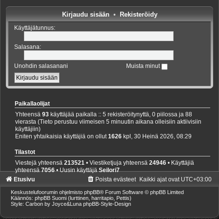
Kirjaudu sisään
•
Rekisteröidy
Käyttäjätunnus:
Salasana:
Unohdin salasanani
Muista minut
Paikallaolijat
Yhteensä
93
käyttäjää paikalla :: 5 rekisteröitynyttä, 0 piilossa ja 88
vierasta (Tieto perustuu viimeisen 5 minuutin aikana olleisiin aktiivisiin
käyttäjiin)
Eniten yhtaikaisia käyttäjiä on ollut
1626
kpl, 30 Heinä 2026, 08:29
Tilastot
Viestejä yhteensä
213521
• Viestiketjuja yhteensä
24946
• Käyttäjiä
yhteensä
7056
• Uusin käyttäjä
Seilori7
Etusivu
Poista evästeet
Kaikki ajat ovat
UTC+03:00
Keskustelufoorumin ohjelmisto
phpBB
® Forum Software © phpBB Limited
Käännös: phpBB Suomi (lurttinen, harritapio, Pettis)
Style: Carbon by Joyce&Luna
phpBB-Style-Design