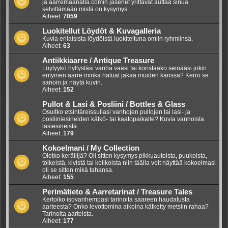
ja aarremaanalla.comin jäsenet yrittävät auttaa sinua
selvittämään mistä on kysymys.
Aiheet:
7059
Luokitellut Löydöt & Kuvagalleria
Kuvia erilaisista löydöistä luokiteltuna omiin ryhmiinsä.
Aiheet:
63
Antiikkiaarre / Antique Treasure
Löytyykö hyllystäsi vanha vaasi tai koristaako seinääsi jokin
erityinen aarre minka haluat jakaa muiden kanssa? Kerro se
sanoin ja näytä kuvin.
Aiheet:
152
Pullot & Lasi & Posliini / Bottles & Glass
Osuitko etsintäreissullasi vanhojen pullojen tai lasi- ja
posliiniesineiden kätkö- tai kaatopaikalle? Kuvia vanhoista
lasiesineistä.
Aiheet:
179
Kokoelmani / My Collection
Oletko keräilijä? Oli sitten kysymys pikkuautoista, puukoista,
tölkeistä, kivistä tai kolikoista niin täälla voit näyttää kokoelmasi
oli se sitten mikä tahansa.
Aiheet:
155
Perimätieto & Aarretarinat / Treasure Tales
Kertoiko isovanhempasi tarinoita saareen haudatusta
aarteesta? Onko levottomina aikoina kätketty metsiin rahaa?
Tarinoita aarteista.
Aiheet:
177