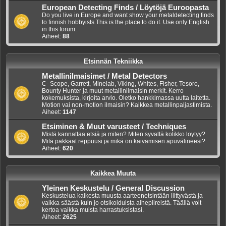
European Detecting Finds / Löytöjä Euroopasta
Do you live in Europe and want show your metaldetecting finds
to finnish hobbyists.This is the place to do it. Use only English
in this forum.
Aiheet:
88
Etsinnän Tekniikka
Metallinilmaisimet / Metal Detectors
C- Scope, Garrett, Minelab, Viking, Whites, Fisher, Tesoro,
Bounty Hunter ja muut metallinilmaisin merkit. Kerro
kokemuksista, kirjoita arvio. Oletko hankkimassa uutta laitetta.
Motion vai non-motion ilmaisin? Kaikkea metallinpaljastimista.
Aiheet:
1147
Etsiminen & Muut varusteet / Techniques
Mistä kannattaa etsiä ja miten? Miten syvaltä kolikko loytyy?
Mitä pakkaat reppuusi ja mikä on kaivamisen apuvälineesi?
Aiheet:
620
Kaikkea Muuta
Yleinen Keskustelu / General Discussion
Keskustelua kaikesta muusta aarteenetsintään liittyvästä ja
vaikka säästä kuin jo otsikoiduista aihepiireistä. Täällä voit
kertoa vaikka muista harrastuksistasi.
Aiheet:
2625