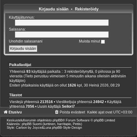
Kirjaudu sisään
•
Rekisteröidy
Käyttäjätunnus:
Salasana:
Unohdin salasanani
Muista minut
Paikallaolijat
Yhteensä
93
käyttäjää paikalla :: 3 rekisteröitynyttä, 0 piilossa ja 90
vierasta (Tieto perustuu viimeisen 5 minuutin aikana olleisiin aktiivisiin
käyttäjiin)
Eniten yhtaikaisia käyttäjiä on ollut
1626
kpl, 30 Heinä 2026, 08:29
Tilastot
Viestejä yhteensä
213516
• Viestiketjuja yhteensä
24942
• Käyttäjiä
yhteensä
7056
• Uusin käyttäjä
Seilori7
Etusivu
Poista evästeet
Kaikki ajat ovat
UTC+03:00
Keskustelufoorumin ohjelmisto
phpBB
® Forum Software © phpBB Limited
Käännös: phpBB Suomi (lurttinen, harritapio, Pettis)
Style: Carbon by Joyce&Luna
phpBB-Style-Design