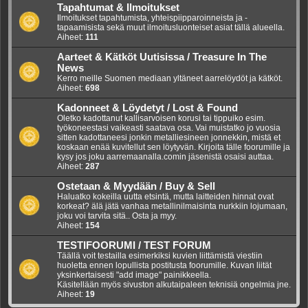
Tapahtumat & Ilmoitukset
Ilmoitukset tapahtumista, yhteispiipparoinneista ja -
tapaamisista sekä muut ilmoitusluonteiset asiat tällä alueella.
Aiheet:
111
Aarteet & Kätköt Uutisissa / Treasure In The
News
Kerro meille Suomen mediaan yltäneet aarrelöydöt ja kätköt.
Aiheet:
698
Kadonneet & Löydetyt / Lost & Found
Oletko kadottanut kallisarvoisen korusi tai tippuiko esim.
työkoneestasi vaikeasti saatava osa. Vai muistatko jo vuosia
sitten kadottaneesi jonkin metalliesineen jonnekkin, mistä et
koskaan enää kuvitellut sen löytyvän. Kirjoita tälle foorumille ja
kysy jos joku aarremaanalla.comin jäsenistä osaisi auttaa.
Aiheet:
287
Ostetaan & Myydään / Buy & Sell
Haluatko kokeilla uutta etsintä, mutta laitteiden hinnat ovat
korkeat? älä jätä vanhaa metallinilmaisinta nurkkiin lojumaan,
joku voi tarvita sitä.. Osta ja myy.
Aiheet:
154
TESTIFOORUMI / TEST FORUM
Täällä voit testailla esimerkiksi kuvien liittämistä viestiin
huoletta ennen lopullista postitusta foorumille. Kuvan liität
yksinkertaisesti "add image" painikkeella.
Käsitellään myös sivuston alkutaipaleen teknisiä ongelmia jne.
Aiheet:
19