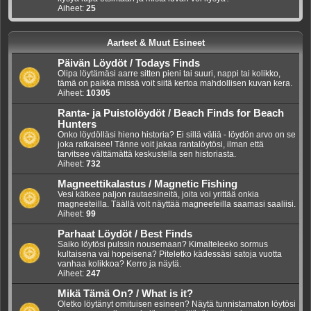
Aiheet:
25
Aarteet & Muut Esineet
Päivän Löydöt / Todays Finds
Olipa löytämäsi aarre sitten pieni tai suuri, nappi tai kolikko,
tämä on paikka missä voit siitä kertoa mahdollisen kuvan kera.
Aiheet:
10305
Ranta- ja Puistolöydöt / Beach Finds for Beach
Hunters
Onko löydölläsi hieno historia? Ei sillä väliä - löydön arvo on se
joka ratkaisee! Tänne voit jakaa rantalöytösi, ilman että
tarvitsee välttämättä keskustella sen historiasta.
Aiheet:
732
Magneettikalastus / Magnetic Fishing
Vesi kätkee paljon rautaesineitä, joita voi yrittää onkia
magneeteilla. Täällä voit näyttää magneeteilla saamasi saaliisi.
Aiheet:
99
Parhaat Löydöt / Best Finds
Saiko löytösi pulssin nousemaan? Kimalteleeko sormus
kultaisena vai hopeisena? Piteletko kädessäsi satoja vuotta
vanhaa kolikkoa? Kerro ja näytä.
Aiheet:
247
Mikä Tämä On? / What is it?
Oletko löytänyt omituisen esineen? Näytä tunnistamaton löytösi