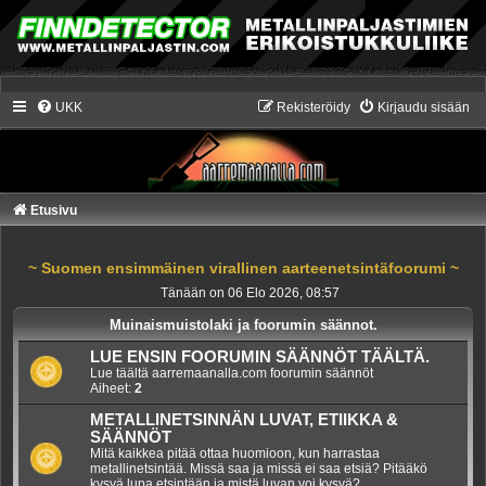
UKK
Rekisteröidy
Kirjaudu sisään
Etusivu
~ Suomen ensimmäinen virallinen aarteenetsintäfoorumi ~
Tänään on 06 Elo 2026, 08:57
Muinaismuistolaki ja foorumin säännot.
LUE ENSIN FOORUMIN SÄÄNNÖT TÄÄLTÄ.
Lue täältä aarremaanalla.com foorumin säännöt
Aiheet:
2
METALLINETSINNÄN LUVAT, ETIIKKA &
SÄÄNNÖT
Mitä kaikkea pitää ottaa huomioon, kun harrastaa
metallinetsintää. Missä saa ja missä ei saa etsiä? Pitääkö
kysyä lupa etsintään ja mistä luvan voi kysyä?