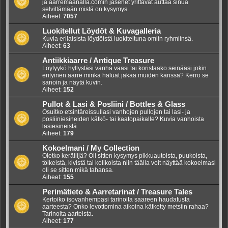
ja aarremaanalla.comin jäsenet yrittävät auttaa sinua
selvittämään mistä on kysymys.
Aiheet:
7057
Luokitellut Löydöt & Kuvagalleria
Kuvia erilaisista löydöistä luokiteltuna omiin ryhmiinsä.
Aiheet:
63
Antiikkiaarre / Antique Treasure
Löytyykö hyllystäsi vanha vaasi tai koristaako seinääsi jokin
erityinen aarre minka haluat jakaa muiden kanssa? Kerro se
sanoin ja näytä kuvin.
Aiheet:
152
Pullot & Lasi & Posliini / Bottles & Glass
Osuitko etsintäreissullasi vanhojen pullojen tai lasi- ja
posliiniesineiden kätkö- tai kaatopaikalle? Kuvia vanhoista
lasiesineistä.
Aiheet:
179
Kokoelmani / My Collection
Oletko keräilijä? Oli sitten kysymys pikkuautoista, puukoista,
tölkeistä, kivistä tai kolikoista niin täälla voit näyttää kokoelmasi
oli se sitten mikä tahansa.
Aiheet:
155
Perimätieto & Aarretarinat / Treasure Tales
Kertoiko isovanhempasi tarinoita saareen haudatusta
aarteesta? Onko levottomina aikoina kätketty metsiin rahaa?
Tarinoita aarteista.
Aiheet:
177