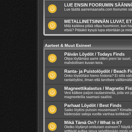
LUE ENSIN FOORUMIN SÄÄNNÖ
Lue täältä aarremaanalla.com foorumin s
METALLINETSINNÄN LUVAT, ET
Mitä kaikkea pitää ottaa huomioon, kun har
etsiä? Pitääkö kysyä lupa etsintään ja mis
Aarteet & Muut Esineet
Päivän Löydöt / Todays Finds
Olipa löytämäsi aarre sitten pieni tai suuri,
mahdollisen kuvan kera.
Ranta- ja Puistolöydöt / Beach F
Onko löydölläsi hieno historia? Ei sillä väl
rantalöytösi, ilman että tarvitsee välttämätt
Magneettikalastus / Magnetic Fis
Vesi kätkee paljon rautaesineitä, joita voi 
magneeteilla saamasi saaliisi.
Parhaat Löydöt / Best Finds
Saiko löytösi pulssin nousemaan? Kimalte
kädessäsi satoja vuotta vanhaa kolikkoa? 
Mikä Tämä On? / What is it?
Oletko löytänyt omituisen esineen? Näytä 
yrittävät auttaa sinua selvittämään mistä 