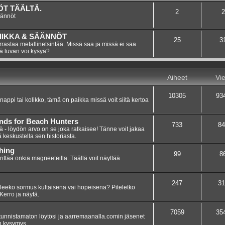
T TÄÄLTÄ.
2
2
äännöt
IIKKA & SÄÄNNÖT
25
3
rastaa metallinetsintää. Missä saa ja missä ei saa
tä luvan voi kysyä?
Aiheet
Vie
10305
93
 nappi tai kolikko, tämä on paikka missä voit siitä kertoa
inds for Beach Hunters
733
84
iä - löydön arvo on se joka ratkaisee! Tänne voit jakaa
ä keskustella sen historiasta.
hing
99
8
yrittää onkia magneeteilla. Täällä voit näyttää
247
31
leeko sormus kultaisena vai hopeisena? Piteletko
Kerro ja näytä.
7059
35
tunnistamaton löytösi ja aarremaanalla.comin jäsenet
on kysymys.