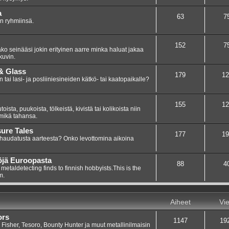
a
63
7
in ryhmiinsä.
152
7
ako seinääsi jokin erityinen aarre minka haluat jakaa
kuvin.
 & Glass
179
12
 tai lasi- ja posliiniesineiden kätkö- tai kaatopaikalle?
155
12
ista, puukoista, tölkeistä, kivistä tai kolikoista niin
 mikä tahansa.
sure Tales
177
19
 haudatusta aarteesta? Onko levottomina aikoina
öjä Euroopasta
88
4
etaldetecting finds to finnish hobbyists.This is the
m.
Aiheet
Vie
ors
1147
19
 Fisher, Tesoro, Bounty Hunter ja muut metallinilmaisin