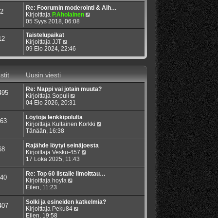
Re: Foorumin moderointi & Aih…
2
N
Kirjoittaja
P.Aholainen
ä
05 Syys 2018, 06:08
y
t
Taistelupaikat
12
N
ä
Kirjoittaja
JJT
ä
u
09 Elo 2024, 22:46
y
u
t
s
ä
i
stit
Uusin viesti
u
n
u
v
Re: Nappi vai jotain muuta?
s
i
495
N
Kirjoittaja
Sopuli
i
e
ä
04 Elo 2026, 20:31
n
s
y
v
t
t
i
i
Löytöjä lenkkipolulta
63
ä
e
N
Kirjoittaja
Kultainen Korkki
u
s
ä
Tänään, 16:38
u
t
y
s
i
t
Rajähde löytyi seinäjoesta
68
i
ä
N
Kirjoittaja
Vesku-457
n
u
ä
17 Loka 2025, 11:43
v
u
y
i
s
t
Re: Top 60 listalle ilmoittau…
40
e
i
ä
N
Kirjoittaja
hoyla
s
n
u
ä
Eilen, 11:23
t
v
u
y
i
i
s
t
Solki ja esineiden katkelmia?
407
e
i
ä
N
Kirjoittaja
Peku84
s
n
u
ä
Eilen, 19:58