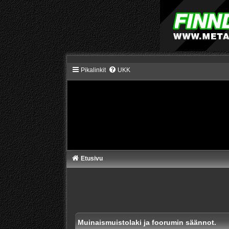
Pikalinkit
UKK
Etusivu
Muinaismuistolaki ja foorumin säännot.