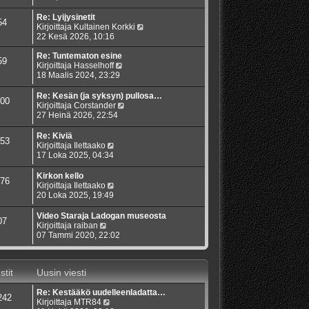
t
v
u
y
i
i
s
t
Re: Lyijysinetit
54
e
i
ä
N
Kirjoittaja
Kultainen Korkki
s
n
u
ä
22 Kesä 2026, 10:16
t
v
u
y
i
i
s
t
Re: Tuntematon esine
59
e
i
N
ä
Kirjoittaja
Hasselhoff
s
n
ä
u
18 Maalis 2024, 23:29
t
v
y
u
i
i
t
s
Re: Kesän (ja syksyn) pullosa…
00
e
ä
i
N
Kirjoittaja
Corstander
s
u
n
ä
27 Heinä 2026, 22:54
t
u
v
y
i
s
i
t
Re: Kiviä
53
i
e
ä
N
Kirjoittaja
Ilettaako
n
s
u
ä
17 Loka 2025, 04:34
v
t
u
y
i
i
s
t
Kirkon kello
76
e
i
ä
N
Kirjoittaja
Ilettaako
s
n
u
ä
20 Loka 2025, 19:49
t
v
u
y
i
i
s
t
Video Staraja Ladogan museosta
07
e
i
ä
N
Kirjoittaja
raiban
s
n
u
ä
07 Tammi 2020, 22:02
t
v
u
y
i
i
s
t
e
i
ä
s
stit
Uusin viesti
n
u
t
v
u
i
i
Re: Kestääkö uudelleenladatta…
s
242
e
N
Kirjoittaja
MTR84
i