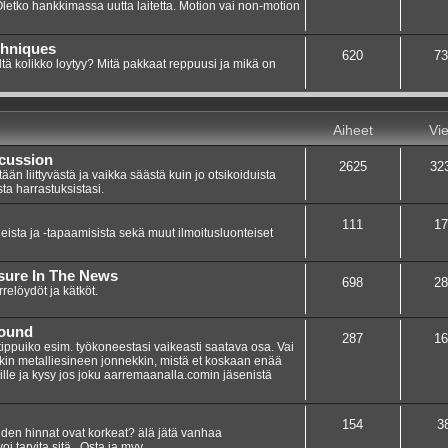
 Oletko hankkimassa uutta laitetta. Motion vai non-motion
chniques
620
73
ltä kolikko loytyy? Mitä pakkaat reppuusi ja mikä on
Aiheet
Vie
scussion
2625
32
n liittyvästä ja vaikka säästä kuin jo otsikoiduista
sta harrastuksistasi.
111
17
eista ja -tapaamisista sekä muut ilmoitusluonteiset
asure In The News
698
28
elöydöt ja kätköt.
Found
287
16
 tippuiko esim. työkoneestasi vaikeasti saatava osa. Vai
nkin metalliesineen jonnekkin, mistä et koskaan enää
umille ja kysy jos joku aarremaanalla.comin jäsenistä
154
3
teiden hinnat ovat korkeat? älä jätä vanhaa
i tarvita sitä.. Osta ja myy.