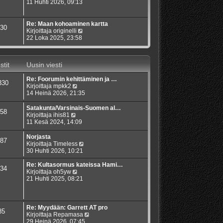
s
ä
11 Huhti 2026, 09:13
n
t
y
v
i
t
i
ä
e
Re: Maan kohoaminen kartta
30
u
s
N
Kirjoittaja
originelli
u
t
ä
22 Loka 2025, 23:58
s
i
y
i
t
n
ä
stit
Uusin viesti
v
u
i
u
e
Re: Foorumin kehittäminen ja …
s
330
s
N
Kirjoittaja
mpkk2
i
t
ä
14 Heinä 2026, 21:35
n
i
y
v
t
i
Satakunta/Varsinais-Suomen al…
58
ä
e
N
Kirjoittaja
ihis81
u
s
ä
11 Kesä 2024, 14:09
u
t
y
s
i
t
Norjasta
87
i
ä
N
Kirjoittaja
Timeless
n
u
ä
30 Huhti 2026, 10:21
v
u
y
i
s
t
Re: Kultasormus kateissa Hami…
34
e
i
N
ä
Kirjoittaja
oh5yw
s
n
ä
u
21 Huhti 2025, 08:21
t
v
y
u
i
i
t
s
e
ä
i
s
u
n
Re: Myydään: Garrett AT pro
85
t
u
v
N
Kirjoittaja
Repamasa
i
s
i
ä
29 Heinä 2026, 07:45