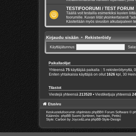
TESTIFOORUMI / TEST FORUM
Täällä voit testailla esimerkiksi kuvien liitt
foorumille. Kuvan liität yksinkertaisesti "a
Käsitellään myös sivuston alkutaipaleen te
Kirjaudu sisään
•
Rekisteröidy
Käyttäjätunnus:
Sala
Paikallaolijat
Yhteensä
75
käyttäjää paikalla :: 5 rekisteröitynyttä, 
Eniten yhtaikaisia käyttäjiä on ollut
1626
kpl, 30 Hein
Tilastot
Viestejä yhteensä
213520
• Viestiketjuja yhteensä
2
Etusivu
Keskustelufoorumin ohjelmisto
phpBB
® Forum Software © ph
Käännös: phpBB Suomi (lurttinen, harritapio, Pettis)
Style: Carbon by Joyce&Luna
phpBB-Style-Design