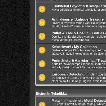
Luokitellut Löydöt & Kuvagalleri
Kuvia erilaisista löydöistä luokiteltuna omi
Antiikkiaarre / Antique Treasure
Löytyykö hyllystäsi vanha vaasi tai korista
muiden kanssa? Kerro se sanoin ja näytä 
Pullot & Lasi & Posliini / Bottles
Osuitko etsintäreissullasi vanhojen pullojen
Kuvia vanhoista lasiesineistä.
Kokoelmani / My Collection
Oletko keräilijä? Oli sitten kysymys pikkuauto
täälla voit näyttää kokoelmasi oli se sitten
Perimätieto & Aarretarinat / Trea
Kertoiko isovanhempasi tarinoita saareen
kätketty metsiin rahaa? Tarinoita aarteista.
European Detecting Finds / Löyt
Do you live in Europe and want show your m
place to do it. Use only English in this foru
Etsinnän Tekniikka
Metallinilmaisimet / Metal Detect
C- Scope, Garrett, Minelab, Viking, Whites,