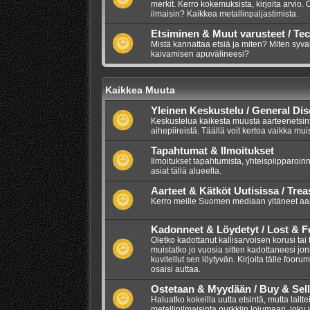
merkit. Kerro kokemuksista, kirjoita arvio.
ilmaisin? Kaikkea metallinpaljastimista.
Etsiminen & Muut varusteet / Te
Mistä kannattaa etsiä ja miten? Miten syva
kaivamisen apuvälineesi?
Kaikkea Muuta
Yleinen Keskustelu / General Di
Keskustelua kaikesta muusta aarteenetsintää
aihepiireistä. Täällä voit kertoa vaikka mui
Tapahtumat & Ilmoitukset
Ilmoitukset tapahtumista, yhteispiipparoinn
asiat tällä alueella.
Aarteet & Kätköt Uutisissa / Tre
Kerro meille Suomen mediaan yltäneet aarr
Kadonneet & Löydetyt / Lost & 
Oletko kadottanut kallisarvoisen korusi tai
muistatko jo vuosia sitten kadottaneesi jo
kuvitellut sen löytyvän. Kirjoita tälle foor
osaisi auttaa.
Ostetaan & Myydään / Buy & Sell
Haluatko kokeilla uutta etsintä, mutta lait
metallinilmaisinta nurkkiin lojumaan, joku vo