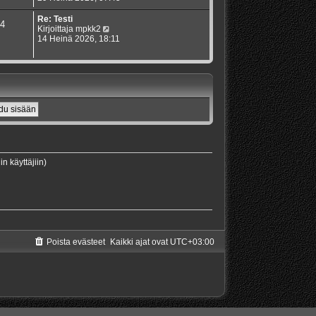
i
e
y
n
s
t
Re: Testi
4
v
t
ä
N
Kirjoittaja
mpkk2
i
i
u
ä
14 Heinä 2026, 18:11
e
u
y
s
s
t
t
i
ä
i
n
u
v
u
i
s
e
i
s
n
t
v
i
i
e
s
in käyttäjiin)
t
i
Poista evästeet
Kaikki ajat ovat
UTC+03:00