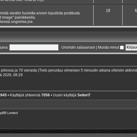
19
6
ämistä viestiin huoletta ennen lopullista postitusta
dd image" painikkeella.
knisiä ongelmia jne.
sana:
Unohdin salasanani
|
Muista minut
0 piilossa ja 70 vierasta (Tieto perustuu viimeisen 5 minuutin aikana olleisiin aktiivisi
ä 2026, 08:29
4945
• Käyttäjiä yhteensä
7056
• Uusin käyttäjä
Seilori7
pBB Limited