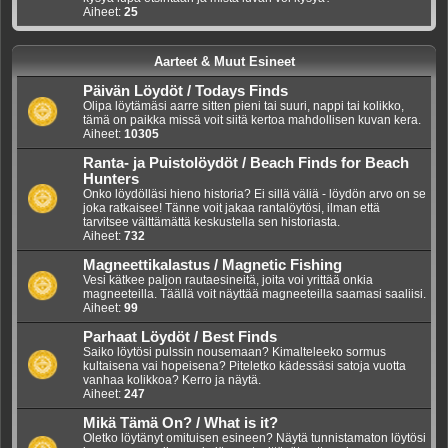
Aiheet:
25
Aarteet & Muut Esineet
Päivän Löydöt / Todays Finds
Olipa löytämäsi aarre sitten pieni tai suuri, nappi tai kolikko,
tämä on paikka missä voit siitä kertoa mahdollisen kuvan kera.
Aiheet:
10305
Ranta- ja Puistolöydöt / Beach Finds for Beach
Hunters
Onko löydölläsi hieno historia? Ei sillä väliä - löydön arvo on se
joka ratkaisee! Tänne voit jakaa rantalöytösi, ilman että
tarvitsee välttämättä keskustella sen historiasta.
Aiheet:
732
Magneettikalastus / Magnetic Fishing
Vesi kätkee paljon rautaesineitä, joita voi yrittää onkia
magneeteilla. Täällä voit näyttää magneeteilla saamasi saaliisi.
Aiheet:
99
Parhaat Löydöt / Best Finds
Saiko löytösi pulssin nousemaan? Kimalteleeko sormus
kultaisena vai hopeisena? Piteletko kädessäsi satoja vuotta
vanhaa kolikkoa? Kerro ja näytä.
Aiheet:
247
Mikä Tämä On? / What is it?
Oletko löytänyt omituisen esineen? Näytä tunnistamaton löytösi