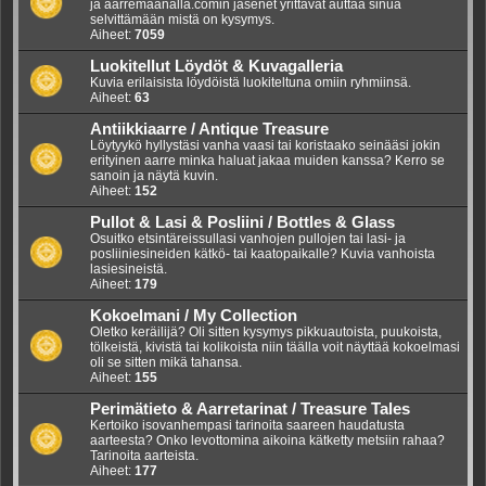
ja aarremaanalla.comin jäsenet yrittävät auttaa sinua
selvittämään mistä on kysymys.
Aiheet:
7059
Luokitellut Löydöt & Kuvagalleria
Kuvia erilaisista löydöistä luokiteltuna omiin ryhmiinsä.
Aiheet:
63
Antiikkiaarre / Antique Treasure
Löytyykö hyllystäsi vanha vaasi tai koristaako seinääsi jokin
erityinen aarre minka haluat jakaa muiden kanssa? Kerro se
sanoin ja näytä kuvin.
Aiheet:
152
Pullot & Lasi & Posliini / Bottles & Glass
Osuitko etsintäreissullasi vanhojen pullojen tai lasi- ja
posliiniesineiden kätkö- tai kaatopaikalle? Kuvia vanhoista
lasiesineistä.
Aiheet:
179
Kokoelmani / My Collection
Oletko keräilijä? Oli sitten kysymys pikkuautoista, puukoista,
tölkeistä, kivistä tai kolikoista niin täälla voit näyttää kokoelmasi
oli se sitten mikä tahansa.
Aiheet:
155
Perimätieto & Aarretarinat / Treasure Tales
Kertoiko isovanhempasi tarinoita saareen haudatusta
aarteesta? Onko levottomina aikoina kätketty metsiin rahaa?
Tarinoita aarteista.
Aiheet:
177