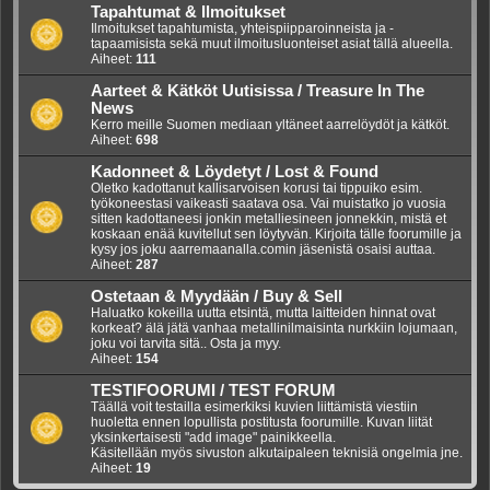
Tapahtumat & Ilmoitukset
Ilmoitukset tapahtumista, yhteispiipparoinneista ja -
tapaamisista sekä muut ilmoitusluonteiset asiat tällä alueella.
Aiheet:
111
Aarteet & Kätköt Uutisissa / Treasure In The
News
Kerro meille Suomen mediaan yltäneet aarrelöydöt ja kätköt.
Aiheet:
698
Kadonneet & Löydetyt / Lost & Found
Oletko kadottanut kallisarvoisen korusi tai tippuiko esim.
työkoneestasi vaikeasti saatava osa. Vai muistatko jo vuosia
sitten kadottaneesi jonkin metalliesineen jonnekkin, mistä et
koskaan enää kuvitellut sen löytyvän. Kirjoita tälle foorumille ja
kysy jos joku aarremaanalla.comin jäsenistä osaisi auttaa.
Aiheet:
287
Ostetaan & Myydään / Buy & Sell
Haluatko kokeilla uutta etsintä, mutta laitteiden hinnat ovat
korkeat? älä jätä vanhaa metallinilmaisinta nurkkiin lojumaan,
joku voi tarvita sitä.. Osta ja myy.
Aiheet:
154
TESTIFOORUMI / TEST FORUM
Täällä voit testailla esimerkiksi kuvien liittämistä viestiin
huoletta ennen lopullista postitusta foorumille. Kuvan liität
yksinkertaisesti "add image" painikkeella.
Käsitellään myös sivuston alkutaipaleen teknisiä ongelmia jne.
Aiheet:
19