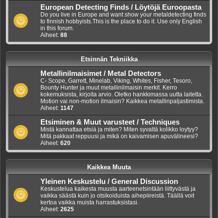
European Detecting Finds / Löytöjä Euroopasta
Do you live in Europe and want show your metaldetecting finds
to finnish hobbyists.This is the place to do it. Use only English
in this forum.
Aiheet:
88
Etsinnän Tekniikka
Metallinilmaisimet / Metal Detectors
C- Scope, Garrett, Minelab, Viking, Whites, Fisher, Tesoro,
Bounty Hunter ja muut metallinilmaisin merkit. Kerro
kokemuksista, kirjoita arvio. Oletko hankkimassa uutta laitetta.
Motion vai non-motion ilmaisin? Kaikkea metallinpaljastimista.
Aiheet:
1147
Etsiminen & Muut varusteet / Techniques
Mistä kannattaa etsiä ja miten? Miten syvaltä kolikko loytyy?
Mitä pakkaat reppuusi ja mikä on kaivamisen apuvälineesi?
Aiheet:
620
Kaikkea Muuta
Yleinen Keskustelu / General Discussion
Keskustelua kaikesta muusta aarteenetsintään liittyvästä ja
vaikka säästä kuin jo otsikoiduista aihepiireistä. Täällä voit
kertoa vaikka muista harrastuksistasi.
Aiheet:
2625