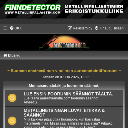
UKK
Rekisteröidy
Kirjaudu sisään
Etusivu
~ Suomen ensimmäinen virallinen aarteenetsintäfoorumi ~
Tänään on 07 Elo 2026, 16:25
Muinaismuistolaki ja foorumin säännot.
LUE ENSIN FOORUMIN SÄÄNNÖT TÄÄLTÄ.
Lue täältä aarremaanalla.com foorumin säännöt
Aiheet:
2
METALLINETSINNÄN LUVAT, ETIIKKA &
SÄÄNNÖT
Mitä kaikkea pitää ottaa huomioon, kun harrastaa
metallinetsintää. Missä saa ja missä ei saa etsiä? Pitääkö
kysyä lupa etsintään ja mistä luvan voi kysyä?