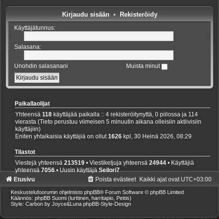
Kirjaudu sisään
•
Rekisteröidy
Käyttäjätunnus:
Salasana:
Unohdin salasanani
Muista minut
Paikallaolijat
Yhteensä
118
käyttäjää paikalla :: 4 rekisteröitynyttä, 0 piilossa ja 114
vierasta (Tieto perustuu viimeisen 5 minuutin aikana olleisiin aktiivisiin
käyttäjiin)
Eniten yhtaikaisia käyttäjiä on ollut
1626
kpl, 30 Heinä 2026, 08:29
Tilastot
Viestejä yhteensä
213519
• Viestiketjuja yhteensä
24944
• Käyttäjiä
yhteensä
7056
• Uusin käyttäjä
Seilori7
Etusivu
Poista evästeet
Kaikki ajat ovat
UTC+03:00
Keskustelufoorumin ohjelmisto
phpBB
® Forum Software © phpBB Limited
Käännös: phpBB Suomi (lurttinen, harritapio, Pettis)
Style: Carbon by Joyce&Luna
phpBB-Style-Design