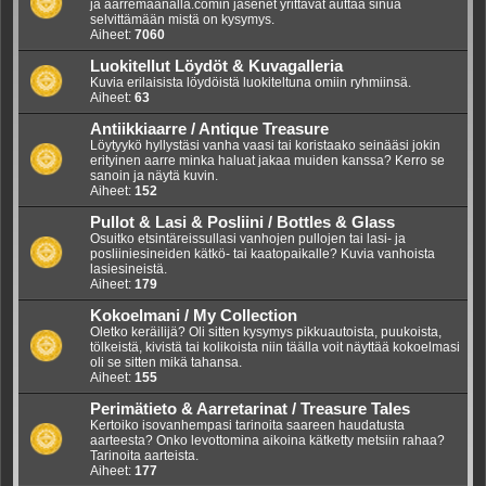
ja aarremaanalla.comin jäsenet yrittävät auttaa sinua
selvittämään mistä on kysymys.
Aiheet:
7060
Luokitellut Löydöt & Kuvagalleria
Kuvia erilaisista löydöistä luokiteltuna omiin ryhmiinsä.
Aiheet:
63
Antiikkiaarre / Antique Treasure
Löytyykö hyllystäsi vanha vaasi tai koristaako seinääsi jokin
erityinen aarre minka haluat jakaa muiden kanssa? Kerro se
sanoin ja näytä kuvin.
Aiheet:
152
Pullot & Lasi & Posliini / Bottles & Glass
Osuitko etsintäreissullasi vanhojen pullojen tai lasi- ja
posliiniesineiden kätkö- tai kaatopaikalle? Kuvia vanhoista
lasiesineistä.
Aiheet:
179
Kokoelmani / My Collection
Oletko keräilijä? Oli sitten kysymys pikkuautoista, puukoista,
tölkeistä, kivistä tai kolikoista niin täälla voit näyttää kokoelmasi
oli se sitten mikä tahansa.
Aiheet:
155
Perimätieto & Aarretarinat / Treasure Tales
Kertoiko isovanhempasi tarinoita saareen haudatusta
aarteesta? Onko levottomina aikoina kätketty metsiin rahaa?
Tarinoita aarteista.
Aiheet:
177