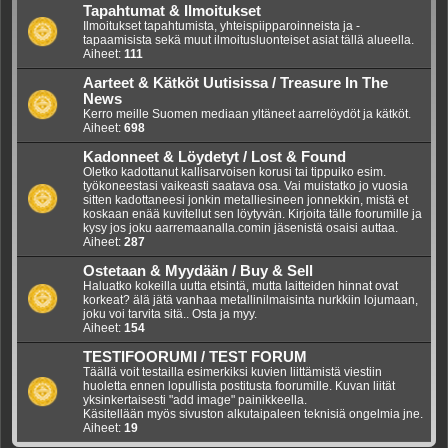
Tapahtumat & Ilmoitukset
Ilmoitukset tapahtumista, yhteispiipparoinneista ja -
tapaamisista sekä muut ilmoitusluonteiset asiat tällä alueella.
Aiheet:
111
Aarteet & Kätköt Uutisissa / Treasure In The
News
Kerro meille Suomen mediaan yltäneet aarrelöydöt ja kätköt.
Aiheet:
698
Kadonneet & Löydetyt / Lost & Found
Oletko kadottanut kallisarvoisen korusi tai tippuiko esim.
työkoneestasi vaikeasti saatava osa. Vai muistatko jo vuosia
sitten kadottaneesi jonkin metalliesineen jonnekkin, mistä et
koskaan enää kuvitellut sen löytyvän. Kirjoita tälle foorumille ja
kysy jos joku aarremaanalla.comin jäsenistä osaisi auttaa.
Aiheet:
287
Ostetaan & Myydään / Buy & Sell
Haluatko kokeilla uutta etsintä, mutta laitteiden hinnat ovat
korkeat? älä jätä vanhaa metallinilmaisinta nurkkiin lojumaan,
joku voi tarvita sitä.. Osta ja myy.
Aiheet:
154
TESTIFOORUMI / TEST FORUM
Täällä voit testailla esimerkiksi kuvien liittämistä viestiin
huoletta ennen lopullista postitusta foorumille. Kuvan liität
yksinkertaisesti "add image" painikkeella.
Käsitellään myös sivuston alkutaipaleen teknisiä ongelmia jne.
Aiheet:
19