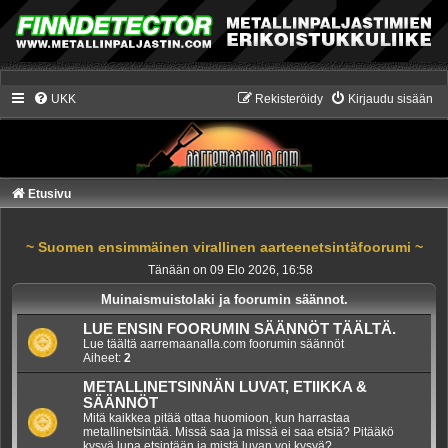
UKK
Rekisteröidy
Kirjaudu sisään
Etusivu
~ Suomen ensimmäinen virallinen aarteenetsintäfoorumi ~
Tänään on 09 Elo 2026, 16:58
Muinaismuistolaki ja foorumin säännot.
LUE ENSIN FOORUMIN SÄÄNNÖT TÄÄLTÄ.
Lue täältä aarremaanalla.com foorumin säännöt
Aiheet:
2
METALLINETSINNÄN LUVAT, ETIIKKA &
SÄÄNNÖT
Mitä kaikkea pitää ottaa huomioon, kun harrastaa
metallinetsintää. Missä saa ja missä ei saa etsiä? Pitääkö
kysyä lupa etsintään ja mistä luvan voi kysyä?