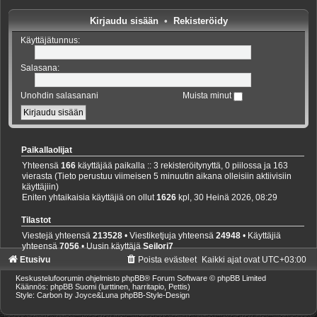
Kirjaudu sisään
•
Rekisteröidy
Käyttäjätunnus:
Salasana:
Unohdin salasanani
Muista minut
Paikallaolijat
Yhteensä
166
käyttäjää paikalla :: 3 rekisteröitynyttä, 0 piilossa ja 163
vierasta (Tieto perustuu viimeisen 5 minuutin aikana olleisiin aktiivisiin
käyttäjiin)
Eniten yhtaikaisia käyttäjiä on ollut
1626
kpl, 30 Heinä 2026, 08:29
Tilastot
Viestejä yhteensä
213528
• Viestiketjuja yhteensä
24948
• Käyttäjiä
yhteensä
7056
• Uusin käyttäjä
Seilori7
Etusivu
Poista evästeet
Kaikki ajat ovat
UTC+03:00
Keskustelufoorumin ohjelmisto
phpBB
® Forum Software © phpBB Limited
Käännös: phpBB Suomi (lurttinen, harritapio, Pettis)
Style: Carbon by Joyce&Luna
phpBB-Style-Design