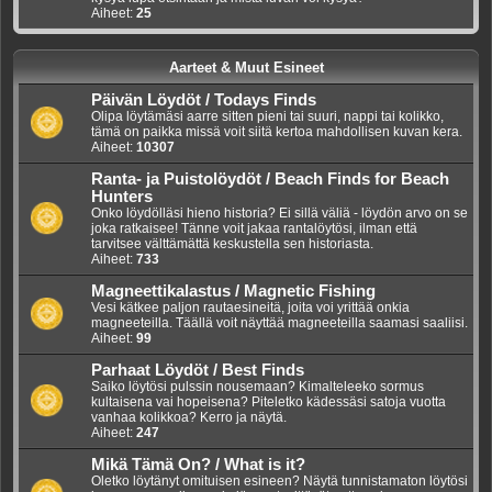
Aiheet:
25
Aarteet & Muut Esineet
Päivän Löydöt / Todays Finds
Olipa löytämäsi aarre sitten pieni tai suuri, nappi tai kolikko,
tämä on paikka missä voit siitä kertoa mahdollisen kuvan kera.
Aiheet:
10307
Ranta- ja Puistolöydöt / Beach Finds for Beach
Hunters
Onko löydölläsi hieno historia? Ei sillä väliä - löydön arvo on se
joka ratkaisee! Tänne voit jakaa rantalöytösi, ilman että
tarvitsee välttämättä keskustella sen historiasta.
Aiheet:
733
Magneettikalastus / Magnetic Fishing
Vesi kätkee paljon rautaesineitä, joita voi yrittää onkia
magneeteilla. Täällä voit näyttää magneeteilla saamasi saaliisi.
Aiheet:
99
Parhaat Löydöt / Best Finds
Saiko löytösi pulssin nousemaan? Kimalteleeko sormus
kultaisena vai hopeisena? Piteletko kädessäsi satoja vuotta
vanhaa kolikkoa? Kerro ja näytä.
Aiheet:
247
Mikä Tämä On? / What is it?
Oletko löytänyt omituisen esineen? Näytä tunnistamaton löytösi