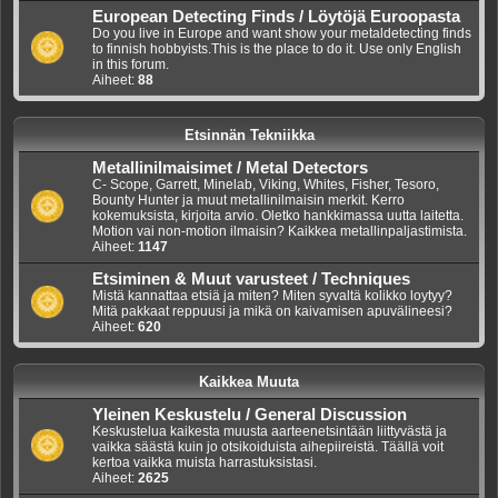
European Detecting Finds / Löytöjä Euroopasta
Do you live in Europe and want show your metaldetecting finds
to finnish hobbyists.This is the place to do it. Use only English
in this forum.
Aiheet:
88
Etsinnän Tekniikka
Metallinilmaisimet / Metal Detectors
C- Scope, Garrett, Minelab, Viking, Whites, Fisher, Tesoro,
Bounty Hunter ja muut metallinilmaisin merkit. Kerro
kokemuksista, kirjoita arvio. Oletko hankkimassa uutta laitetta.
Motion vai non-motion ilmaisin? Kaikkea metallinpaljastimista.
Aiheet:
1147
Etsiminen & Muut varusteet / Techniques
Mistä kannattaa etsiä ja miten? Miten syvaltä kolikko loytyy?
Mitä pakkaat reppuusi ja mikä on kaivamisen apuvälineesi?
Aiheet:
620
Kaikkea Muuta
Yleinen Keskustelu / General Discussion
Keskustelua kaikesta muusta aarteenetsintään liittyvästä ja
vaikka säästä kuin jo otsikoiduista aihepiireistä. Täällä voit
kertoa vaikka muista harrastuksistasi.
Aiheet:
2625