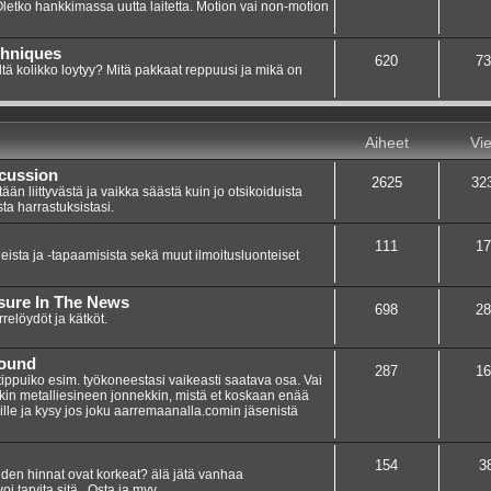
 Oletko hankkimassa uutta laitetta. Motion vai non-motion
chniques
620
73
ltä kolikko loytyy? Mitä pakkaat reppuusi ja mikä on
Aiheet
Vie
scussion
2625
32
n liittyvästä ja vaikka säästä kuin jo otsikoiduista
sta harrastuksistasi.
111
17
eista ja -tapaamisista sekä muut ilmoitusluonteiset
asure In The News
698
28
elöydöt ja kätköt.
Found
287
16
 tippuiko esim. työkoneestasi vaikeasti saatava osa. Vai
nkin metalliesineen jonnekkin, mistä et koskaan enää
umille ja kysy jos joku aarremaanalla.comin jäsenistä
154
3
teiden hinnat ovat korkeat? älä jätä vanhaa
i tarvita sitä.. Osta ja myy.