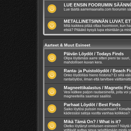
LUE ENSIN FOORUMIN SÄÄNNÖ
Lue täältä aarremaanalla.com foorumin s
METALLINETSINNÄN LUVAT, ET
Mitä kaikkea pitää ottaa huomioon, kun har
etsiä? Pitääkö kysyä lupa etsintään ja mis
Aarteet & Muut Esineet
Päivän Löydöt / Todays Finds
Olipa löytämäsi aarre sitten pieni tai suuri,
mahdollisen kuvan kera.
Ranta- ja Puistolöydöt / Beach F
Onko löydölläsi hieno historia? Ei sillä väl
rantalöytösi, ilman että tarvitsee välttämätt
Magneettikalastus / Magnetic Fis
Vesi kätkee paljon rautaesineitä, joita voi 
magneeteilla saamasi saaliisi.
Parhaat Löydöt / Best Finds
Saiko löytösi pulssin nousemaan? Kimalte
kädessäsi satoja vuotta vanhaa kolikkoa? 
Mikä Tämä On? / What is it?
Oletko löytänyt omituisen esineen? Näytä 
yrittävät auttaa sinua selvittämään mistä 