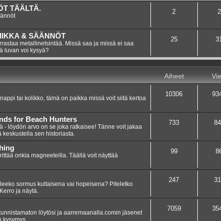
T TÄÄLTÄ.
2
2
äännöt
IIKKA & SÄÄNNÖT
25
3
rastaa metallinetsintää. Missä saa ja missä ei saa
tä luvan voi kysyä?
Aiheet
Vie
10306
93
 nappi tai kolikko, tämä on paikka missä voit siitä kertoa
inds for Beach Hunters
733
84
iä - löydön arvo on se joka ratkaisee! Tänne voit jakaa
ä keskustella sen historiasta.
hing
99
8
yrittää onkia magneeteilla. Täällä voit näyttää
247
31
leeko sormus kultaisena vai hopeisena? Piteletko
Kerro ja näytä.
7059
35
tunnistamaton löytösi ja aarremaanalla.comin jäsenet
on kysymys.