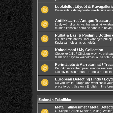
Luokitellut Löydöt & Kuvagalleri
Kuvia erilaisista löydöistä luokiteltuna omi
Antiikkiaarre / Antique Treasure
Löytyykö hyllystäsi vanha vaasi tai korista
muiden kanssa? Kerro se sanoin ja näytä 
Pullot & Lasi & Posliini / Bottles
Osuitko etsintäreissullasi vanhojen pullojen
Kuvia vanhoista lasiesineistä.
Kokoelmani / My Collection
Oletko keräilijä? Oli sitten kysymys pikkuauto
täälla voit näyttää kokoelmasi oli se sitten
Perimätieto & Aarretarinat / Trea
Kertoiko isovanhempasi tarinoita saareen
kätketty metsiin rahaa? Tarinoita aarteista.
European Detecting Finds / Löyt
Do you live in Europe and want show your m
place to do it. Use only English in this foru
Etsinnän Tekniikka
Metallinilmaisimet / Metal Detect
C- Scope, Garrett, Minelab, Viking, Whites,