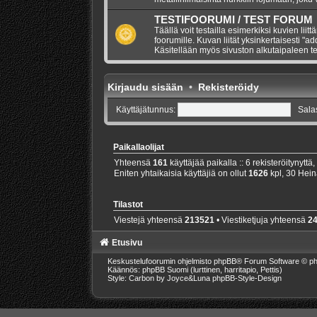
TESTIFOORUMI / TEST FORUM
Täällä voit testailla esimerkiksi kuvien liitt
foorumille. Kuvan liität yksinkertaisesti "a
Käsitellään myös sivuston alkutaipaleen te
Kirjaudu sisään
•
Rekisteröidy
Käyttäjätunnus:
Sala
Paikallaolijat
Yhteensä
161
käyttäjää paikalla :: 6 rekisteröitynyttä,
Eniten yhtaikaisia käyttäjiä on ollut
1626
kpl, 30 Hein
Tilastot
Viestejä yhteensä
213521
• Viestiketjuja yhteensä
2
Etusivu
Keskustelufoorumin ohjelmisto
phpBB
® Forum Software © ph
Käännös: phpBB Suomi (lurttinen, harritapio, Pettis)
Style: Carbon by Joyce&Luna
phpBB-Style-Design