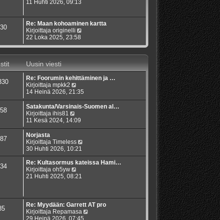
s
ä
11 Huhti 2026, 09:13
n
t
y
v
i
t
i
ä
e
Re: Maan kohoaminen kartta
30
u
s
N
Kirjoittaja
originelli
u
t
ä
22 Loka 2025, 23:58
s
i
y
i
t
n
ä
stit
Uusin viesti
v
u
i
u
e
Re: Foorumin kehittäminen ja …
s
330
s
N
Kirjoittaja
mpkk2
i
t
ä
14 Heinä 2026, 21:35
n
i
y
v
t
i
Satakunta/Varsinais-Suomen al…
58
ä
e
N
Kirjoittaja
ihis81
u
s
ä
11 Kesä 2024, 14:09
u
t
y
s
i
t
Norjasta
87
i
ä
N
Kirjoittaja
Timeless
n
u
ä
30 Huhti 2026, 10:21
v
u
y
i
s
t
Re: Kultasormus kateissa Hami…
34
e
i
N
ä
Kirjoittaja
oh5yw
s
n
ä
u
21 Huhti 2025, 08:21
t
v
y
u
i
i
t
s
e
ä
i
s
u
n
Re: Myydään: Garrett AT pro
85
t
u
v
N
Kirjoittaja
Repamasa
i
s
i
ä
29 Heinä 2026, 07:45