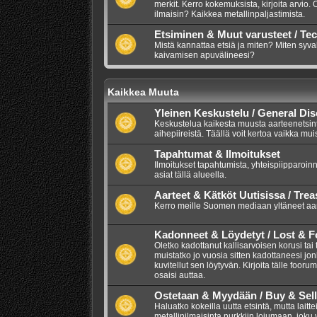
merkit. Kerro kokemuksista, kirjoita arvio.
ilmaisin? Kaikkea metallinpaljastimista.
Etsiminen & Muut varusteet / Te
Mistä kannattaa etsiä ja miten? Miten syva
kaivamisen apuvälineesi?
Kaikkea Muuta
Yleinen Keskustelu / General Di
Keskustelua kaikesta muusta aarteenetsintää
aihepiireistä. Täällä voit kertoa vaikka mui
Tapahtumat & Ilmoitukset
Ilmoitukset tapahtumista, yhteispiipparoinn
asiat tällä alueella.
Aarteet & Kätköt Uutisissa / Tre
Kerro meille Suomen mediaan yltäneet aarr
Kadonneet & Löydetyt / Lost & 
Oletko kadottanut kallisarvoisen korusi tai
muistatko jo vuosia sitten kadottaneesi jo
kuvitellut sen löytyvän. Kirjoita tälle foor
osaisi auttaa.
Ostetaan & Myydään / Buy & Sell
Haluatko kokeilla uutta etsintä, mutta lait
metallinilmaisinta nurkkiin lojumaan, joku vo