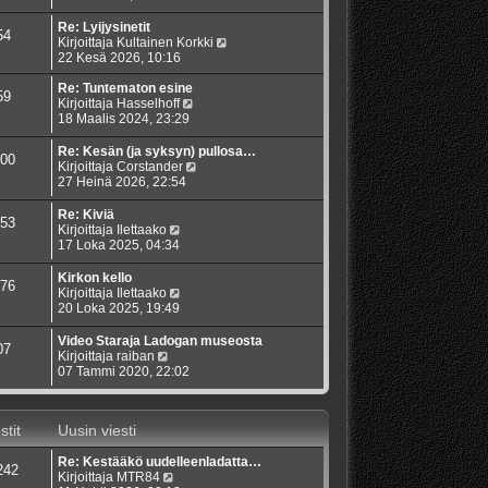
t
v
u
y
i
i
s
t
Re: Lyijysinetit
54
e
i
ä
N
Kirjoittaja
Kultainen Korkki
s
n
u
ä
22 Kesä 2026, 10:16
t
v
u
y
i
i
s
t
Re: Tuntematon esine
59
e
i
N
ä
Kirjoittaja
Hasselhoff
s
n
ä
u
18 Maalis 2024, 23:29
t
v
y
u
i
i
t
s
Re: Kesän (ja syksyn) pullosa…
00
e
ä
i
N
Kirjoittaja
Corstander
s
u
n
ä
27 Heinä 2026, 22:54
t
u
v
y
i
s
i
t
Re: Kiviä
53
i
e
ä
N
Kirjoittaja
Ilettaako
n
s
u
ä
17 Loka 2025, 04:34
v
t
u
y
i
i
s
t
Kirkon kello
76
e
i
ä
N
Kirjoittaja
Ilettaako
s
n
u
ä
20 Loka 2025, 19:49
t
v
u
y
i
i
s
t
Video Staraja Ladogan museosta
07
e
i
ä
N
Kirjoittaja
raiban
s
n
u
ä
07 Tammi 2020, 22:02
t
v
u
y
i
i
s
t
e
i
ä
s
stit
Uusin viesti
n
u
t
v
u
i
i
Re: Kestääkö uudelleenladatta…
s
242
e
N
Kirjoittaja
MTR84
i