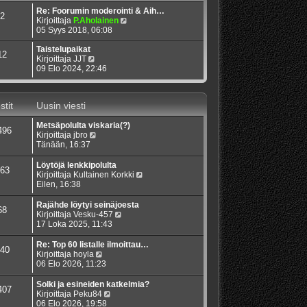
Re: Foorumin moderointi & Aih…
2
N
Kirjoittaja
P.Aholainen
ä
05 Syys 2018, 06:08
y
t
Taistelupaikat
12
N
ä
Kirjoittaja
JJT
ä
u
09 Elo 2024, 22:46
y
u
t
s
ä
i
stit
Uusin viesti
u
n
u
v
Metsäpolulta viskaria(?)
s
i
496
N
Kirjoittaja
jbro
i
e
ä
Tänään, 16:37
n
s
y
v
t
t
i
i
Löytöjä lenkkipolulta
63
ä
e
N
Kirjoittaja
Kultainen Korkki
u
s
ä
Eilen, 16:38
u
t
y
s
i
t
Rajähde löytyi seinäjoesta
68
i
ä
N
Kirjoittaja
Vesku-457
n
u
ä
17 Loka 2025, 11:43
v
u
y
i
s
t
Re: Top 60 listalle ilmoittau…
40
e
i
ä
N
Kirjoittaja
hoyla
s
n
u
ä
06 Elo 2026, 11:23
t
v
u
y
i
i
s
t
Solki ja esineiden katkelmia?
407
e
i
ä
N
Kirjoittaja
Peku84
s
n
u
ä
06 Elo 2026, 19:58