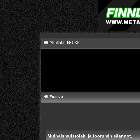
Pikalinkit
UKK
Etusivu
Muinaismuistolaki ja foorumin säännot.