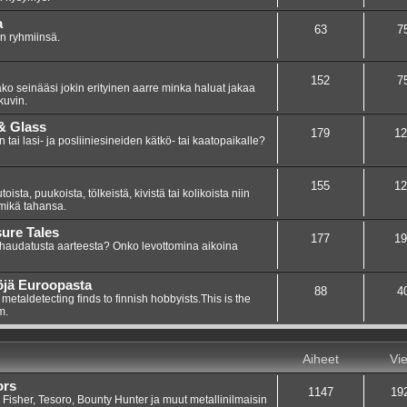
a
63
7
in ryhmiinsä.
152
7
ako seinääsi jokin erityinen aarre minka haluat jakaa
kuvin.
 & Glass
179
12
 tai lasi- ja posliiniesineiden kätkö- tai kaatopaikalle?
155
12
ista, puukoista, tölkeistä, kivistä tai kolikoista niin
 mikä tahansa.
sure Tales
177
19
 haudatusta aarteesta? Onko levottomina aikoina
öjä Euroopasta
88
4
etaldetecting finds to finnish hobbyists.This is the
m.
Aiheet
Vie
ors
1147
19
 Fisher, Tesoro, Bounty Hunter ja muut metallinilmaisin