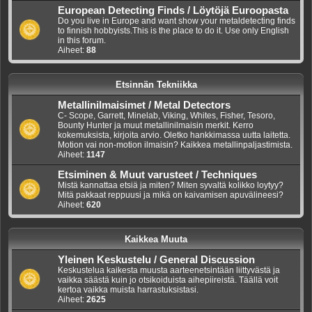
European Detecting Finds / Löytöjä Euroopasta
Do you live in Europe and want show your metaldetecting finds
to finnish hobbyists.This is the place to do it. Use only English
in this forum.
Aiheet:
88
Etsinnän Tekniikka
Metallinilmaisimet / Metal Detectors
C- Scope, Garrett, Minelab, Viking, Whites, Fisher, Tesoro,
Bounty Hunter ja muut metallinilmaisin merkit. Kerro
kokemuksista, kirjoita arvio. Oletko hankkimassa uutta laitetta.
Motion vai non-motion ilmaisin? Kaikkea metallinpaljastimista.
Aiheet:
1147
Etsiminen & Muut varusteet / Techniques
Mistä kannattaa etsiä ja miten? Miten syvaltä kolikko loytyy?
Mitä pakkaat reppuusi ja mikä on kaivamisen apuvälineesi?
Aiheet:
620
Kaikkea Muuta
Yleinen Keskustelu / General Discussion
Keskustelua kaikesta muusta aarteenetsintään liittyvästä ja
vaikka säästä kuin jo otsikoiduista aihepiireistä. Täällä voit
kertoa vaikka muista harrastuksistasi.
Aiheet:
2625