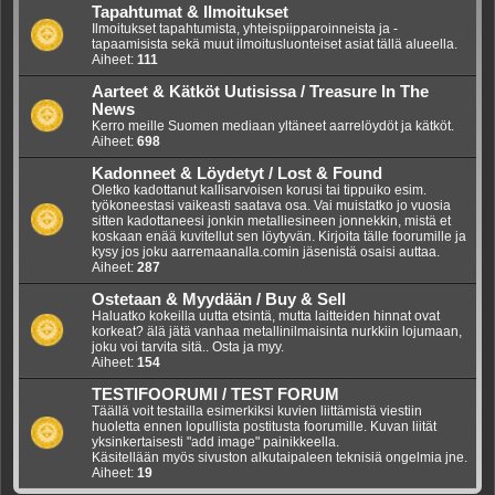
Tapahtumat & Ilmoitukset
Ilmoitukset tapahtumista, yhteispiipparoinneista ja -
tapaamisista sekä muut ilmoitusluonteiset asiat tällä alueella.
Aiheet:
111
Aarteet & Kätköt Uutisissa / Treasure In The
News
Kerro meille Suomen mediaan yltäneet aarrelöydöt ja kätköt.
Aiheet:
698
Kadonneet & Löydetyt / Lost & Found
Oletko kadottanut kallisarvoisen korusi tai tippuiko esim.
työkoneestasi vaikeasti saatava osa. Vai muistatko jo vuosia
sitten kadottaneesi jonkin metalliesineen jonnekkin, mistä et
koskaan enää kuvitellut sen löytyvän. Kirjoita tälle foorumille ja
kysy jos joku aarremaanalla.comin jäsenistä osaisi auttaa.
Aiheet:
287
Ostetaan & Myydään / Buy & Sell
Haluatko kokeilla uutta etsintä, mutta laitteiden hinnat ovat
korkeat? älä jätä vanhaa metallinilmaisinta nurkkiin lojumaan,
joku voi tarvita sitä.. Osta ja myy.
Aiheet:
154
TESTIFOORUMI / TEST FORUM
Täällä voit testailla esimerkiksi kuvien liittämistä viestiin
huoletta ennen lopullista postitusta foorumille. Kuvan liität
yksinkertaisesti "add image" painikkeella.
Käsitellään myös sivuston alkutaipaleen teknisiä ongelmia jne.
Aiheet:
19