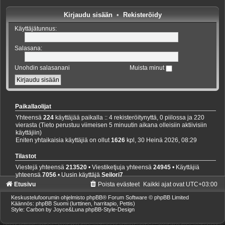
Kirjaudu sisään
•
Rekisteröidy
Käyttäjätunnus:
Salasana:
Unohdin salasanani
Muista minut
Paikallaolijat
Yhteensä
224
käyttäjää paikalla :: 4 rekisteröitynyttä, 0 piilossa ja 220
vierasta (Tieto perustuu viimeisen 5 minuutin aikana olleisiin aktiivisiin
käyttäjiin)
Eniten yhtaikaisia käyttäjiä on ollut
1626
kpl, 30 Heinä 2026, 08:29
Tilastot
Viestejä yhteensä
213520
• Viestiketjuja yhteensä
24945
• Käyttäjiä
yhteensä
7056
• Uusin käyttäjä
Seilori7
Etusivu
Poista evästeet
Kaikki ajat ovat
UTC+03:00
Keskustelufoorumin ohjelmisto
phpBB
® Forum Software © phpBB Limited
Käännös: phpBB Suomi (lurttinen, harritapio, Pettis)
Style: Carbon by Joyce&Luna
phpBB-Style-Design