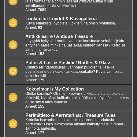
ja aarremaanalla.comin jäsenet yrittävät auttaa sinua
selvittämään mistä on kysymys.
Aiheet:
7059
Luokitellut Löydöt & Kuvagalleria
Kuvia erilaisista löydöistä luokiteltuna omiin ryhmiinsä.
Aiheet:
63
Antiikkiaarre / Antique Treasure
Löytyykö hyllystäsi vanha vaasi tai koristaako seinääsi jokin
erityinen aarre minka haluat jakaa muiden kanssa? Kerro se
sanoin ja näytä kuvin.
Aiheet:
152
Pullot & Lasi & Posliini / Bottles & Glass
Osuitko etsintäreissullasi vanhojen pullojen tai lasi- ja
posliiniesineiden kätkö- tai kaatopaikalle? Kuvia vanhoista
lasiesineistä.
Aiheet:
179
Kokoelmani / My Collection
Oletko keräilijä? Oli sitten kysymys pikkuautoista, puukoista,
tölkeistä, kivistä tai kolikoista niin täälla voit näyttää kokoelmasi
oli se sitten mikä tahansa.
Aiheet:
155
Perimätieto & Aarretarinat / Treasure Tales
Kertoiko isovanhempasi tarinoita saareen haudatusta
aarteesta? Onko levottomina aikoina kätketty metsiin rahaa?
Tarinoita aarteista.
Aiheet:
177