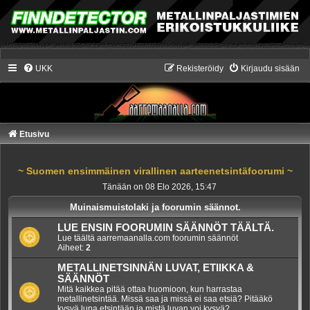
UKK
Rekisteröidy
Kirjaudu sisään
Etusivu
~ Suomen ensimmäinen virallinen aarteenetsintäfoorumi ~
Tänään on 08 Elo 2026, 15:47
Muinaismuistolaki ja foorumin säännot.
LUE ENSIN FOORUMIN SÄÄNNÖT TÄÄLTÄ.
Lue täältä aarremaanalla.com foorumin säännöt
Aiheet:
2
METALLINETSINNÄN LUVAT, ETIIKKA &
SÄÄNNÖT
Mitä kaikkea pitää ottaa huomioon, kun harrastaa
metallinetsintää. Missä saa ja missä ei saa etsiä? Pitääkö
kysyä lupa etsintään ja mistä luvan voi kysyä?