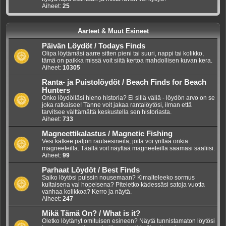
Aiheet:
25
Aarteet & Muut Esineet
Päivän Löydöt / Todays Finds
Olipa löytämäsi aarre sitten pieni tai suuri, nappi tai kolikko,
tämä on paikka missä voit siitä kertoa mahdollisen kuvan kera.
Aiheet:
10305
Ranta- ja Puistolöydöt / Beach Finds for Beach
Hunters
Onko löydölläsi hieno historia? Ei sillä väliä - löydön arvo on se
joka ratkaisee! Tänne voit jakaa rantalöytösi, ilman että
tarvitsee välttämättä keskustella sen historiasta.
Aiheet:
733
Magneettikalastus / Magnetic Fishing
Vesi kätkee paljon rautaesineitä, joita voi yrittää onkia
magneeteilla. Täällä voit näyttää magneeteilla saamasi saaliisi.
Aiheet:
99
Parhaat Löydöt / Best Finds
Saiko löytösi pulssin nousemaan? Kimalteleeko sormus
kultaisena vai hopeisena? Piteletko kädessäsi satoja vuotta
vanhaa kolikkoa? Kerro ja näytä.
Aiheet:
247
Mikä Tämä On? / What is it?
Oletko löytänyt omituisen esineen? Näytä tunnistamaton löytösi