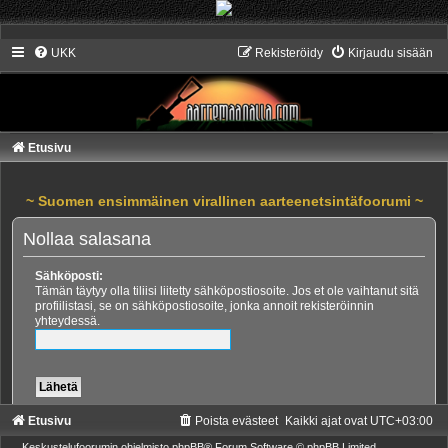
UKK
Rekisteröidy
Kirjaudu sisään
Etusivu
~ Suomen ensimmäinen virallinen aarteenetsintäfoorumi ~
Nollaa salasana
Sähköposti:
Tämän täytyy olla tiliisi liitetty sähköpostiosoite. Jos et ole vaihtanut sitä
profiilistasi, se on sähköpostiosoite, jonka annoit rekisteröinnin
yhteydessä.
Etusivu
Poista evästeet
Kaikki ajat ovat
UTC+03:00
Keskustelufoorumin ohjelmisto
phpBB
® Forum Software © phpBB Limited