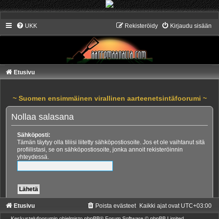
UKK
Rekisteröidy
Kirjaudu sisään
Etusivu
~ Suomen ensimmäinen virallinen aarteenetsintäfoorumi ~
Nollaa salasana
Sähköposti:
Tämän täytyy olla tiliisi liitetty sähköpostiosoite. Jos et ole vaihtanut sitä
profiilistasi, se on sähköpostiosoite, jonka annoit rekisteröinnin
yhteydessä.
Etusivu
Poista evästeet
Kaikki ajat ovat
UTC+03:00
Keskustelufoorumin ohjelmisto
phpBB
® Forum Software © phpBB Limited