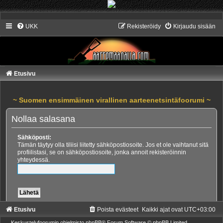
UKK
Rekisteröidy
Kirjaudu sisään
Etusivu
~ Suomen ensimmäinen virallinen aarteenetsintäfoorumi ~
Nollaa salasana
Sähköposti:
Tämän täytyy olla tiliisi liitetty sähköpostiosoite. Jos et ole vaihtanut sitä
profiilistasi, se on sähköpostiosoite, jonka annoit rekisteröinnin
yhteydessä.
Etusivu
Poista evästeet
Kaikki ajat ovat
UTC+03:00
Keskustelufoorumin ohjelmisto
phpBB
® Forum Software © phpBB Limited