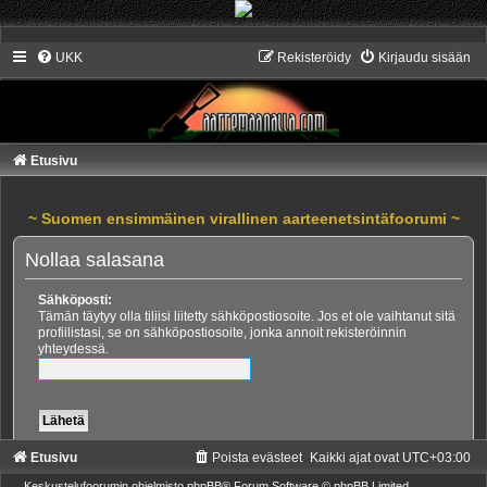
UKK
Rekisteröidy
Kirjaudu sisään
Etusivu
~ Suomen ensimmäinen virallinen aarteenetsintäfoorumi ~
Nollaa salasana
Sähköposti:
Tämän täytyy olla tiliisi liitetty sähköpostiosoite. Jos et ole vaihtanut sitä
profiilistasi, se on sähköpostiosoite, jonka annoit rekisteröinnin
yhteydessä.
Etusivu
Poista evästeet
Kaikki ajat ovat
UTC+03:00
Keskustelufoorumin ohjelmisto
phpBB
® Forum Software © phpBB Limited