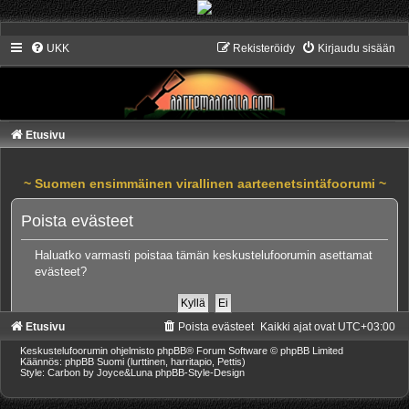
UKK
Rekisteröidy
Kirjaudu sisään
Etusivu
~ Suomen ensimmäinen virallinen aarteenetsintäfoorumi ~
Poista evästeet
Haluatko varmasti poistaa tämän keskustelufoorumin asettamat
evästeet?
Etusivu
Poista evästeet
Kaikki ajat ovat
UTC+03:00
Keskustelufoorumin ohjelmisto
phpBB
® Forum Software © phpBB Limited
Käännös: phpBB Suomi (lurttinen, harritapio, Pettis)
Style: Carbon by Joyce&Luna
phpBB-Style-Design