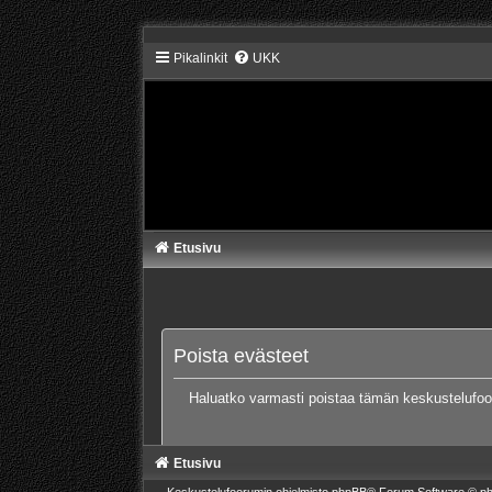
Pikalinkit
UKK
Etusivu
Poista evästeet
Haluatko varmasti poistaa tämän keskustelufo
Etusivu
Keskustelufoorumin ohjelmisto
phpBB
® Forum Software © ph