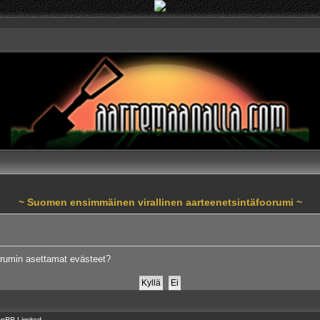
~ Suomen ensimmäinen virallinen aarteenetsintäfoorumi ~
orumin asettamat evästeet?
pBB Limited