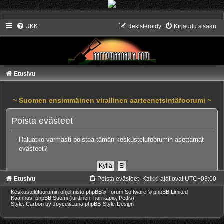
UKK
Rekisteröidy
Kirjaudu sisään
Etusivu
~ Suomen ensimmäinen virallinen aarteenetsintäfoorumi ~
Poista evästeet
Haluatko varmasti poistaa tämän keskustelufoorumin asettamat
evästeet?
Etusivu
Poista evästeet
Kaikki ajat ovat
UTC+03:00
Keskustelufoorumin ohjelmisto
phpBB
® Forum Software © phpBB Limited
Käännös: phpBB Suomi (lurttinen, harritapio, Pettis)
Style: Carbon by Joyce&Luna
phpBB-Style-Design