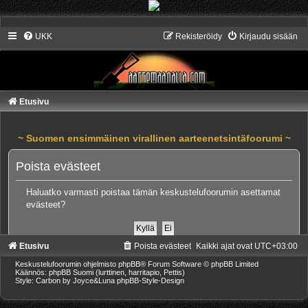
UKK
Rekisteröidy
Kirjaudu sisään
Etusivu
~ Suomen ensimmäinen virallinen aarteenetsintäfoorumi ~
Poista evästeet
Haluatko varmasti poistaa tämän keskustelufoorumin asettamat
evästeet?
Etusivu
Poista evästeet
Kaikki ajat ovat
UTC+03:00
Keskustelufoorumin ohjelmisto
phpBB
® Forum Software © phpBB Limited
Käännös: phpBB Suomi (lurttinen, harritapio, Pettis)
Style: Carbon by Joyce&Luna
phpBB-Style-Design